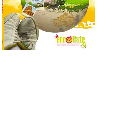
Se trata de un visor web
que permite conocer la
posición exacta del Sol y
así localizar el lugar ideal
para observar el eclipse
solar del 12 de agosto de 2026 sin
obstáculos. El visor es una herramienta a
la […]
Paradores renueva su
compromiso con La Vuelta
como patrocinador oficial
7 Ago 2026
La cadena hotelera pública
volverá a estar presente
en la zona de descanso
junto al control de firmas
y, como novedad, en el
Leaders Lounge, dos espacios exclusivos
para los ciclistas. El recorrido de La
Vuelta discurrirá junto a 17 […]