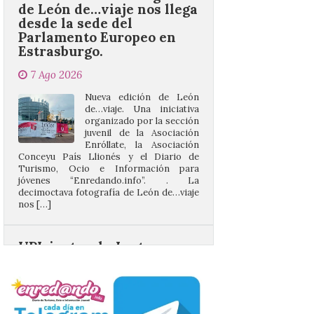
Estrasburgo.
7 Ago 2026
Nueva edición de León
de…viaje. Una iniciativa
organizado por la sección
juvenil de la Asociación
Enróllate, la Asociación
Conceyu País Llionés y el Diario de
Turismo, Ocio e Información para
jóvenes “Enredando.info”. . La
decimoctava fotografía de León de…viaje
nos […]
UPL insta a la Junta a
actuar para salvar el
castillo del Asmesnal, un
BIC en estado de ruina
7 Ago 2026
Un Bien de Interés
Cultural abandonado