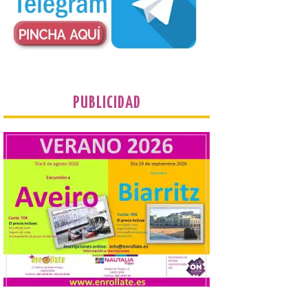
desde 1949. Los
procuradores leonesistas
plantean que la Junta
contacte cuanto antes con los
propietarios para exigirles medidas
inmediatas que frenen el deterioro y el
riesgo de colapso. Los procuradores de
Unión del Pueblo […]
PUBLICIDAD
La Universidad de León
distribuye folletos con la
programación del evento
del eclipse solar que
organiza con la ESA y el
Ayuntamiento
7 Ago 2026
Los materiales ya pueden
recogerse gratuitamente
en la Oficina de
Información Turística de
León e incluyen, además
del programa del evento, una guía