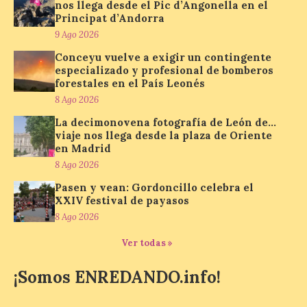
Ponferrada
nos llega desde el Pic d’Angonella en el
Principat d’Andorra
9 Ago 2026
9 Ago 2026
Conceyu vuelve a exigir un contingente
especializado y profesional de bomberos
Iberia Marimba es un es
un encuentro
forestales en el País Leonés
internacional que se
8 Ago 2026
celebra en el mes de
agosto en la localidad
La decimonovena fotografía de León de…
gallega de Merza, dedicado a la marimba y
viaje nos llega desde la plaza de Oriente
la música de cámara. La Plaza del
en Madrid
Ayuntamiento de Ponferrada acogerá
este domingo, […]
8 Ago 2026
Pasen y vean: Gordoncillo celebra el
XXIV festival de payasos
MADO Madrid Orgullo
8 Ago 2026
2026 vuelve a situarse
Ver todas »
como uno de los
principales motores
económicos y turísticos de
¡Somos ENREDANDO.info!
Madrid