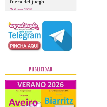
El profesorado de la
Facultad de Ciencias de la
Actividad Física y del
Deporte de la ULE diseña
una propuesta que
combina acción rápida, toma de
decisiones y colaboración estratégica sin
que ningún participante quede excluido
del juego. GEO-Arena nace […]
Transportes activa un
dispositivo especial para
PUBLICIDAD
facilitar la movilidad
durante el eclipse total de
Sol del 12 de agosto
9 Ago 2026
Renfe reforzará servicios