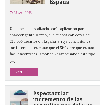
España
31 Ago 2016
Una encuesta realizada por la aplicación para
conocer gente Happn, que cuenta con cerca de
720.000 usuarios en España, arroja conclusiones
Brujería Fest Summer un
tan interesantes como que el 51% cree que es más
festival que se celebrará
fácil encontrar al amor de verano usando este tipo
el 11 de agosto en la
Bañeza
[…]
9 Ago 2026
Leer más...
El Ayuntamiento de La
Bañeza presenta el
Brujería Fest Summer
Espectacular
Edition, una nueva cita
incremento de las
musical de las fiestas
patronales. El salón de plenos del