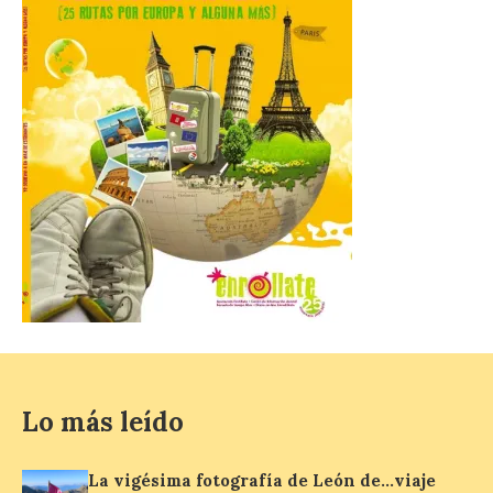
La vigésima fotografía de
León de…viaje nos llega
desde el Pic d’Angonella
en el Principat d’Andorra
9 Ago 2026
Nueva edición de León
de…viaje. Una iniciativa
organizado por la sección
juvenil de la Asociación
Enróllate, la Asociación
Conceyu País Llionés y el Diario de
Turismo, Ocio e Información para
jóvenes “Enredando.info”. Miguel Robles
nos envía la vigésima fotografía de […]
Lo más leído
Concierto del Iberia
Marimba Ensemble en la
Plaza del Ayuntamiento de
La vigésima fotografía de León de…viaje