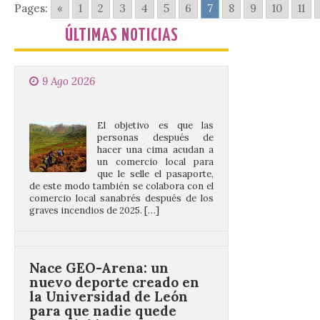
después de los incendios
Pages:
«
1
2
3
4
5
6
7
8
9
10
11
del año pasado
ÚLTIMAS NOTICIAS
9 Ago 2026
El objetivo es que las
personas después de
hacer una cima acudan a
un comercio local para
que le selle el pasaporte,
de este modo también se colabora con el
comercio local sanabrés después de los
graves incendios de 2025. […]
Nace GEO-Arena: un
nuevo deporte creado en
la Universidad de León
para que nadie quede
fuera del juego
9 Ago 2026