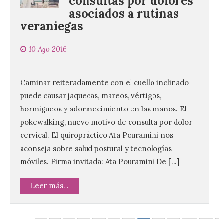
consultas por dolores
Ayuntamiento de La Bañeza acogió el 4 de
asociados a rutinas
agosto la presentación oficial del Brujería
Fest Summer […]
veraniegas
10 Ago 2016
El gran libro del eclipse
9 Ago 2026
Caminar reiteradamente con el cuello inclinado
puede causar jaquecas, mareos, vértigos,
Este verano llega a la
hormigueos y adormecimiento en las manos. El
Península Ibérica el
pokewalking, nuevo motivo de consulta por dolor
primer eclipse solar total
en más de un siglo Y este
cervical. El quiropráctico Ata Pouramini nos
es el libro perfecto para
vivirlo como una experiencia inolvidable.
aconseja sobre salud postural y tecnologías
¿Y si el cielo cambiara ante tus ojos… y
móviles. Firma invitada: Ata Pouramini De […]
supieras exactamente por […]
Leer más...
Criosanabria promociona
la sierra de Sanabria