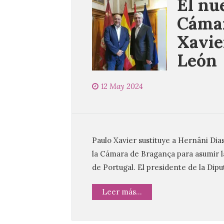
El nu
Cámar
Xavie
León
12 May 2024
Paulo Xavier sustituye a Hernâni Di
la Cámara de Bragança para asumir l
de Portugal. El presidente de la Dip
Leer más...