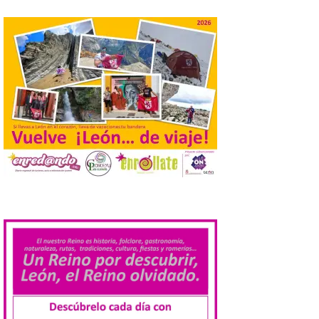
contratación temporal de
jóvenes desempleados
para la realización de
obras y servicios de
interés general y social
con más de 8,7 millones de
euros de inversión
6 Ago 2026
La Consejería de
Industria, Universidades,
Empleo y Comercio
destina 8,75 millones de
.
euros al programa JOVEL
2026, cofinanciado por el Fondo Social
Europeo Plus (FSE+), para favorecer la
contratación temporal de 300 jóvenes
desempleados inscritos en el Sistema
Nacional de […]
En la Comarca de Liébana
tienes 6 rincones únicos