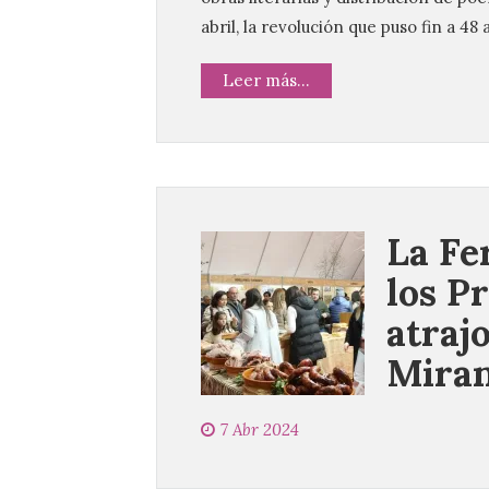
abril, la revolución que puso fin a 48
Leer más...
La Fe
los P
atraj
Miran
7 Abr 2024