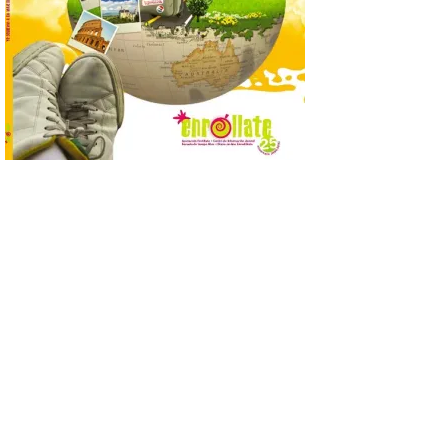
El nuevo ranking de
Billionhands revela los
diez destinos y locales
preferidos por los
consumidores para
tomarse una caña este verano, con León y
Madrid a la cabeza de la lista. Salamanca
ocupa el noveno lugar. Los españoles
priorizan las […]
El Ayuntamiento de La
Bañeza presenta el
Festival One More Time,
una cita con la música de
los 80 y 90 para el 16 de
agosto en la Plaza Mayor.
6 Ago 2026
Se celebrará el próximo
domingo 16 de agosto, a
partir de las 23:00 horas,
en la Plaza Mayor de la