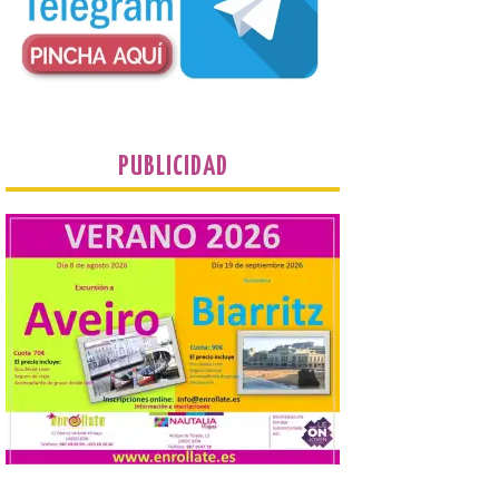
Europea ha actualizado las normas de su
programa de prácticas, estableciendo un
marco único modernizado que hace que el
programa […]
Despega el primer avión
de Iberia con wifi de alta
PUBLICIDAD
velocidad gratuito de
Starlink
6 Ago 2026
Iberia se convierte en la
primera aerolínea
española en ofrecer wifi a
bordo de Starlink, la
constelación de satélites
más avanzada del mundo, desarrollada
por SpaceX. La incorporación de esta
tecnología forma parte del compromiso
de Iberia con la innovación […]
La Junta promueve la