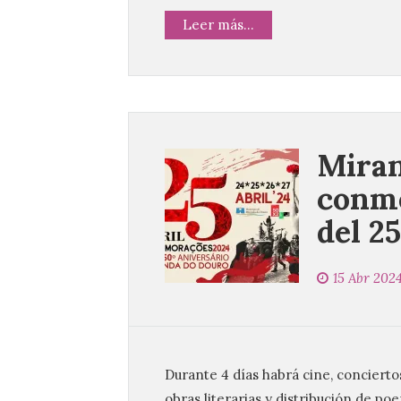
Leer más...
Miran
conme
del 25
15 Abr 202
Durante 4 días habrá cine, conciertos
obras literarias y distribución de po