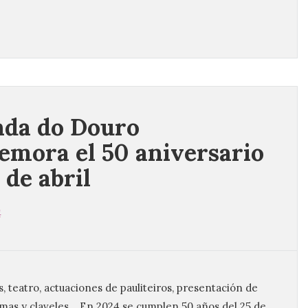
da do Douro
mora el 50 aniversario
 de abril
4
, teatro, actuaciones de pauliteiros, presentación de
emas y claveles. . En 2024 se cumplen 50 años del 25 de