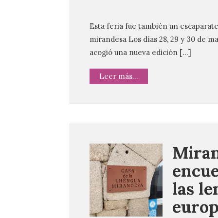
Esta feria fue también un escaparate
mirandesa Los días 28, 29 y 30 de m
acogió una nueva edición […]
Leer más...
Miran
encue
las l
europ