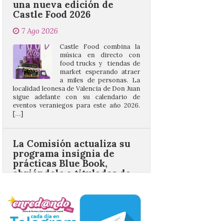
7 Ago 2026
Castle Food combina la
música en directo con
food trucks y tiendas de
market esperando atraer
a miles de personas. La
localidad leonesa de Valencia de Don Juan
sigue adelante con su calendario de
eventos veraniegos para este año 2026.
[…]
La Comisión actualiza su
programa insignia de
prácticas Blue Book,
abriéndolo a titulados de
EFP
6 Ago 2026
Las solicitudes estarán
abiertas del 22 de julio al 4
de septiembre de 2026.
Bruselas, 6 de agosto de
2026.- La Comisión