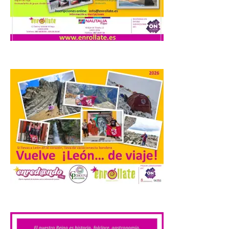
Los días 7, 8 y 9 de agosto
de 2026, Camarzana de
Tera volverá a convertirse
en punto de encuentro,
con la Villa Romana de
Orpheus. Vivimos un momento en el que la
música en directo mueve grandes
fenómenos de […]
El Ayuntamiento de
Cabrillanes analizará,
conforme a la legalidad, la
solicitud para la
celebración del Iberia
Eclipse Festival
.
6 Ago 2026