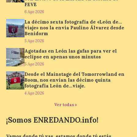
todos los públicos. La
FEVE
Bañeza inauguró en la tarde de este
martes 4 de agosto una nueva edición de
6 Ago 2026
su tradicional Mercado Medieval, que
hasta el próximo 6 […]
La décimo sexta fotografía de «León de…
viaje» nos la envía Paulino Álvarez desde
Benidorm
5 Ago 2026
Un viaje a la Antigüedad:
el Museo del Prado
Agotadas en León las gafas para ver el
eclipse en apenas unos minutos
propone un recorrido por
obras de su Colección de
5 Ago 2026
inspiración clásica
Desde el Mainstage del Tomorrowland en
Boom, nos envían las décimo quinta
6 Ago 2026
fotografía León de…viaje.
4 Ago 2026
Al hilo del estreno de La
Odisea de Christopher
Ver todas »
Nolan. La pieza de vídeo
reúne una selección de
¡Somos ENREDANDO.info!
obras relacionadas con la
Antigüedad clásica, la mitología y los
viajes, que se suceden al ritmo de un
evocador tema de La […]
Vamos donde tú vas, estamos donde tú estás.