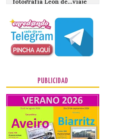
carretera CL 626 con
motivo de la marcha en
defensa de FEVE
6 Ago 2026
Nueva edición de León
de…viaje. Una iniciativa
organizado por la sección
juvenil de la Asociación
Enróllate, la Asociación
Conceyu País Llionés y el Diario de
Turismo, Ocio e Información para
jóvenes “Enredando.info”. Eduardo
PUBLICIDAD
Morán nos envía desde la carretera […]
Camarzius fest: frente al
macroevento, un festival
cultural transformador
que apuesta por el legado.
6 Ago 2026