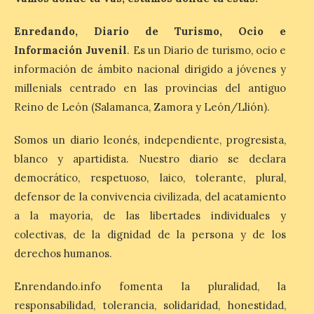
Enredando, Diario de Turismo, Ocio e
Información Juvenil
. Es un Diario de turismo, ocio e
Patrimonio Nacional
cancela la temporada de
información de ámbito nacional dirigido a jóvenes y
fuentes de La Granja ante
millenials centrado en las provincias del antiguo
la escasez de agua
Reino de León (Salamanca, Zamora y León/Llión).
6 Ago 2026
Somos un diario leonés, independiente, progresista,
blanco y apartidista. Nuestro diario se declara
Esta medida afecta a los
espectáculos nocturnos
democrático, respetuoso, laico, tolerante, plural,
de la Fuente Baños de
defensor de la convivencia civilizada, del acatamiento
Diana previstos para los
días 8, 15 y 22 de agosto,
a la mayoría, de las libertades individuales y
así como al encendido extraordinario del
día 25. La reserva de agua en el estanque
colectivas, de la dignidad de la persona y de los
«El Mar», […]
derechos humanos.
Enrendando.info fomenta la pluralidad, la
El Descenso Internacional
responsabilidad, tolerancia, solidaridad, honestidad,