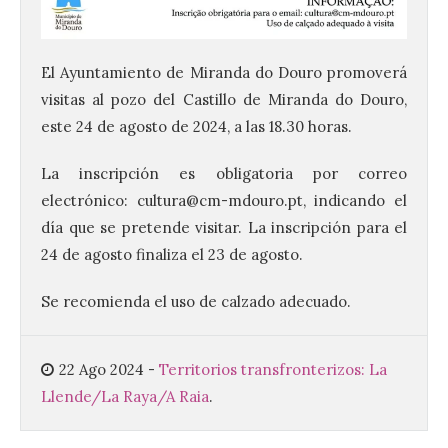
El Ayuntamiento de La
El Ayuntamiento de Miranda do Douro promoverá
Bañeza presenta el
visitas al pozo del Castillo de Miranda do Douro,
Festival One More Time,
este 24 de agosto de 2024, a las 18.30 horas.
una cita con la música de
los 80 y 90 para el 16 de
agosto en la Plaza Mayor.
La inscripción es obligatoria por correo
electrónico: cultura@cm-mdouro.pt, indicando el
6 Ago 2026
día que se pretende visitar. La inscripción para el
24 de agosto finaliza el 23 de agosto.
Se celebrará el próximo
domingo 16 de agosto, a
partir de las 23:00 horas,
Se recomienda el uso de calzado adecuado.
en la Plaza Mayor de la
ciudad. El Salón de Plenos
del Ayuntamiento de La Bañeza ha
acogido esta mañana la presentación
22 Ago 2024
-
Territorios transfronterizos: La
oficial del Festival One […]
Llende/La Raya/A Raia
.