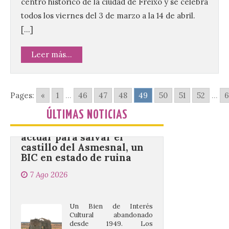
centro histórico de la ciudad de Freixo y se celebra
iniciativa organizado por la sección
juvenil de la Asociación Enróllate, la
todos los viernes del 3 de marzo a la 14 de abril.
Asociación Conceyu País Llionés y el
[…]
Diario de Turismo, Ocio e Información
para jóvenes “Enredando.info”. . La
decimoctava fotografía de León de…viaje
Leer más...
nos […]
Pages:
«
1
...
46
47
48
49
50
51
52
...
6
UPL insta a la Junta a
actuar para salvar el
ÚLTIMAS NOTICIAS
castillo del Asmesnal, un
BIC en estado de ruina
7 Ago 2026
Un Bien de Interés
Cultural abandonado
desde 1949. Los
procuradores leonesistas
plantean que la Junta
contacte cuanto antes con los