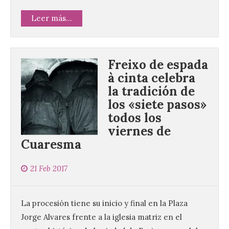
Leer más...
Freixo de espada
à cinta celebra
la tradición de
los «siete pasos»
todos los
viernes de
La decimoctava fotografía
Cuaresma
de León de…viaje nos llega
desde la sede del
Parlamento Europeo en
21 Feb 2017
Estrasburgo.
7 Ago 2026
La procesión tiene su inicio y final en la Plaza
Jorge Alvares frente a la iglesia matriz en el
Nueva edición de León de…viaje. Una