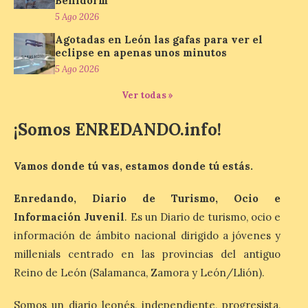
Benidorm
‘Paseo entre centrales.
5 Ago 2026
Un recorrido entre La
Fábrica de Luz. Museo de
Agotadas en León las gafas para ver el
la Energía (antigua central térmica de la
eclipse en apenas unos minutos
Minero Siderúrgica de Ponferrada –
MSP) y La Térmica Cultural (antigua
5 Ago 2026
central de Compostilla […]
Ver todas »
¡Somos ENREDANDO.info!
El estreno absoluto de la
obra “De indis. Por favor,
firme aquí” y la música del
Vamos donde tú vas, estamos donde tú estás.
grupo Carrion Folk,
protagonizan la oferta
cultural de este fin de
Enredando, Diario de Turismo, Ocio e
semana dentro del
Información Juvenil
. Es un Diario de turismo, ocio e
programa Salamanca
información de ámbito nacional dirigido a jóvenes y
Plazas y Patios
millenials centrado en las provincias del antiguo
7 Ago 2026
Reino de León (Salamanca, Zamora y León/Llión).
Somos un diario leonés, independiente, progresista,
El programa cultural