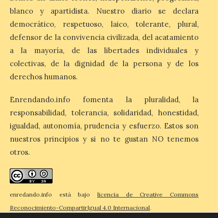
Salamanca Plazas y Patios
blanco y apartidista. Nuestro diario se declara
continúa este fin de
democrático, respetuoso, laico, tolerante, plural,
semana con propuestas
de teatro y música. En el
defensor de la convivencia civilizada, del acatamiento
Patio Chico está previsto el estreno
absoluto de “De indis. Por favor, firme
a la mayoría, de las libertades individuales y
aquí”, una producción de la compañía
colectivas, de la dignidad de la persona y de los
salmantina […]
derechos humanos.
Enrendando.info fomenta la pluralidad, la
Ciclo “Mujeres en la
responsabilidad, tolerancia, solidaridad, honestidad,
Historia y la
Peregrinación”, en
igualdad, autonomía, prudencia y esfuerzo. Estos son
Benavides de Órbigo.
nuestros principios y si no te gustan NO tenemos
7 Ago 2026
otros.
Conferencia de Victorina
Alonso, sobre la
enredando.info está bajo
licencia de Creative Commons
peregrinación femenina.
Presentación del Libro
Reconocimiento-CompartirIgual 4.0 Internacional
.
“Va de Monjas”, de José