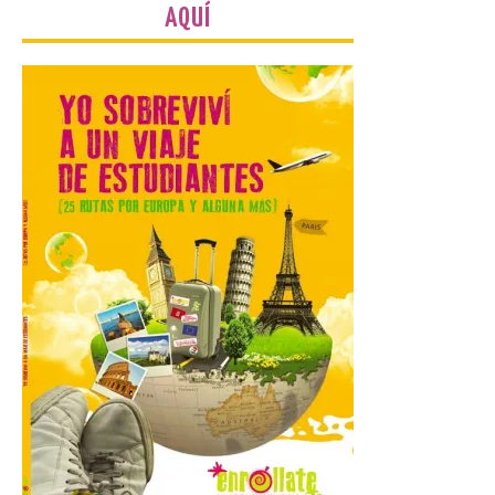
de Sol en Lleida
AQUÍ
7 Ago 2026
Las comarcas del llano de
Lleida, especialmente El
Segrià y Les Garrigues, se
convertirán el día 12 de
agosto en un mirador
privilegiado para observar este fenómeno
único. . El 12 de agosto, aproximadamente
a las 20.30 h, la Luna […]
El Ayuntamiento de
Zamora recibe a la Banda
de Música tras sus
históricos triunfos en
Kerkrade
7 Ago 2026