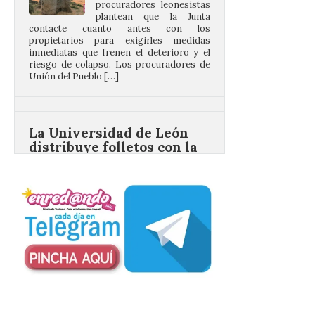
propietarios para exigirles medidas
inmediatas que frenen el deterioro y el
riesgo de colapso. Los procuradores de
Unión del Pueblo […]
La Universidad de León
distribuye folletos con la
programación del evento
del eclipse solar que
organiza con la ESA y el
Ayuntamiento
7 Ago 2026
Los materiales ya pueden
recogerse gratuitamente
en la Oficina de
Información Turística de
León e incluyen, además
del programa del evento, una guía
práctica con recomendaciones