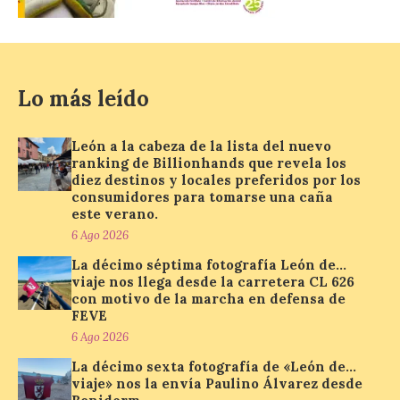
La agrupación zamorana
ha logrado una Medalla de
Honor con Distinción, el
segundo puesto en la
clasificación general y la
Lo más leído
Mención de Honor a la mejor
interpretación en el World Music Contest
celebrado en Kerkrade. Más de la mitad
León a la cabeza de la lista del nuevo
de […]
ranking de Billionhands que revela los
diez destinos y locales preferidos por los
consumidores para tomarse una caña
este verano.
La Térmica Cultural y La
Fábrica de Luz. Museo de
6 Ago 2026
la Energía de Ponferrada
La décimo séptima fotografía León de…
publican su agenda para
viaje nos llega desde la carretera CL 626
este fin de semana
con motivo de la marcha en defensa de
FEVE
7 Ago 2026
6 Ago 2026
La décimo sexta fotografía de «León de…
Además, se celebrarán
viaje» nos la envía Paulino Álvarez desde
nuevas visitas guiadas de