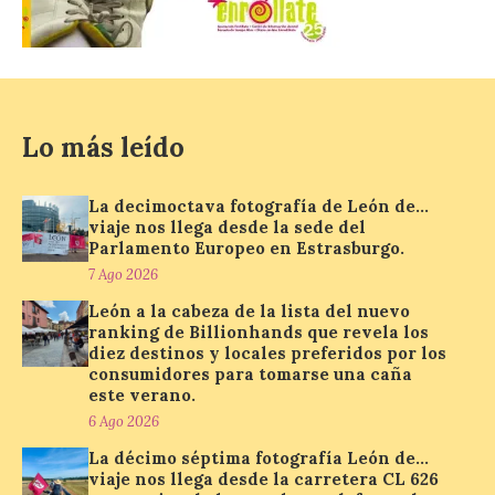
localizar y disfrutar del
eclipse solar del 12 de
agosto con seguridad
7 Ago 2026
Lo más leído
Se trata de un visor web
que permite conocer la
La decimoctava fotografía de León de…
posición exacta del Sol y
viaje nos llega desde la sede del
así localizar el lugar ideal
para observar el eclipse
Parlamento Europeo en Estrasburgo.
solar del 12 de agosto de 2026 sin
7 Ago 2026
obstáculos. El visor es una herramienta a
la […]
León a la cabeza de la lista del nuevo
ranking de Billionhands que revela los
diez destinos y locales preferidos por los
consumidores para tomarse una caña
Paradores renueva su
este verano.
compromiso con La Vuelta
6 Ago 2026
como patrocinador oficial
La décimo séptima fotografía León de…
7 Ago 2026
viaje nos llega desde la carretera CL 626