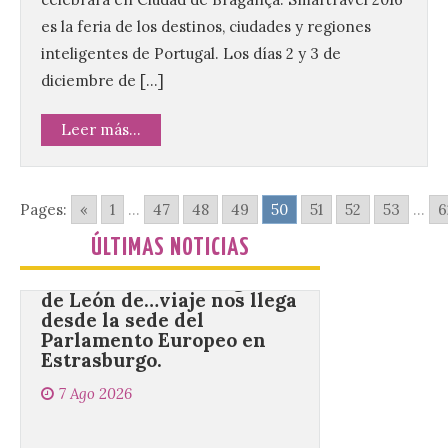
agosto en los aledaños del
es la feria de los destinos, ciudades y regiones
monasterio cisterciense
de Santa María la Real de
inteligentes de Portugal. Los días 2 y 3 de
Gradefes. Una cita
imprescindible para disfrutar de los
diciembre de […]
mejores dulces conventuales, tradición,
cultura y un ambiente único. El
Leer más...
Ayuntamiento de Gradefes, intentando
[…]
Pages:
«
1
...
47
48
49
50
51
52
53
...
6
La decimoctava fotografía
de León de…viaje nos llega
ÚLTIMAS NOTICIAS
desde la sede del
Parlamento Europeo en
Estrasburgo.
7 Ago 2026
Nueva edición de León
de…viaje. Una iniciativa
organizado por la sección