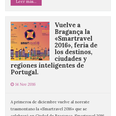
Leer más...
Vuelve a
Bragança la
«Smartravel
2016», feria de
los destinos,
ciudades y
regiones inteligentes de
Portugal.
Vuelve la tradicional Feria
de Dulces del Convento a
14 Nov 2016
Gradefes
7 Ago 2026
A primeros de diciembre vuelve al noreste
trasmontano la «Smartravel 2016» que se
Tendrá lugar el 9 de
celebrará en Ciudad de Bragança. Smartravel 2016