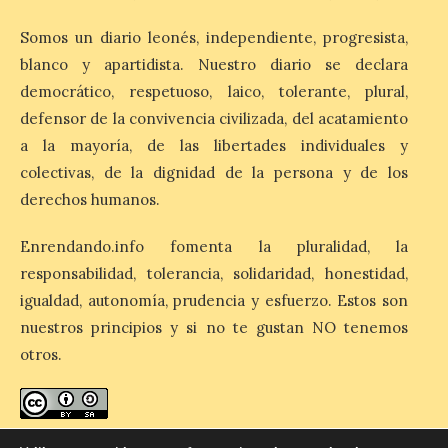
de alojamientos libres.
Zamora, Palencia y Álava son las
Somos un diario leonés, independiente, progresista,
provincias con menos margen: apenas un
blanco y apartidista. Nuestro diario se declara
1% de los alojamientos siguen libres para
esas […]
democrático, respetuoso, laico, tolerante, plural,
defensor de la convivencia civilizada, del acatamiento
a la mayoría, de las libertades individuales y
El eclipse genera un boom
colectivas, de la dignidad de la persona y de los
de reservas hoteleras y
derechos humanos.
precios desorbitados,
según SiteMinder
Enrendando.info fomenta la pluralidad, la
7 Ago 2026
responsabilidad, tolerancia, solidaridad, honestidad,
igualdad, autonomía, prudencia y esfuerzo. Estos son
Asturias lidera el impacto
nuestros principios y si no te gustan NO tenemos
del fenómeno, con el
otros.
mayor aumento en
reservas, precios y
antelación de compra. El
auge de la demanda redefine la
planificación: reservas más anticipadas y
estancias más breves en torno al evento.
enredando.info está bajo
licencia de Creative Commons