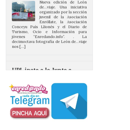
juvenil de la Asociación
Enróllate, la Asociación
Conceyu País Llionés y el Diario de
Turismo, Ocio e Información para
jóvenes “Enredando.info”. . La
decimoctava fotografía de León de…viaje
nos […]
UPL insta a la Junta a
actuar para salvar el
castillo del Asmesnal, un
BIC en estado de ruina
7 Ago 2026
Un Bien de Interés
Cultural abandonado
desde 1949. Los
procuradores leonesistas
plantean que la Junta
contacte cuanto antes con los
propietarios para exigirles medidas