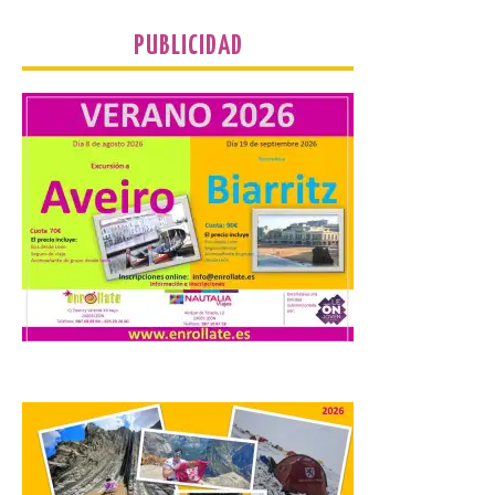
inmediatas que frenen el deterioro y el
riesgo de colapso. Los procuradores de
PUBLICIDAD
Unión del Pueblo […]
La Universidad de León
distribuye folletos con la
programación del evento
del eclipse solar que
organiza con la ESA y el
Ayuntamiento
7 Ago 2026
Los materiales ya pueden
recogerse gratuitamente
en la Oficina de
Información Turística de
León e incluyen, además
del programa del evento, una guía
práctica con recomendaciones
elaboradas por especialistas para