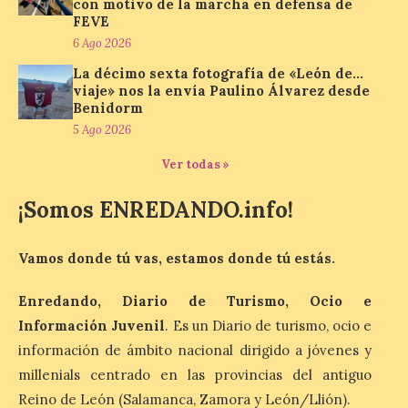
con motivo de la marcha en defensa de
FEVE
La cadena hotelera pública
6 Ago 2026
volverá a estar presente
en la zona de descanso
La décimo sexta fotografía de «León de…
junto al control de firmas
viaje» nos la envía Paulino Álvarez desde
y, como novedad, en el
Benidorm
Leaders Lounge, dos espacios exclusivos
5 Ago 2026
para los ciclistas. El recorrido de La
Vuelta discurrirá junto a 17 […]
Ver todas »
¡Somos ENREDANDO.info!
Última llamada: Eclipse
total del 12 de agosto.
Dónde alojarse y a qué
Vamos donde tú vas, estamos donde tú estás.
precio
Enredando, Diario de Turismo, Ocio e
7 Ago 2026
Información Juvenil
. Es un Diario de turismo, ocio e
información de ámbito nacional dirigido a jóvenes y
León es la provincia más
millenials centrado en las provincias del antiguo
económica (116€/noche),
pero también una de las
Reino de León (Salamanca, Zamora y León/Llión).
más agotadas: solo un 4%