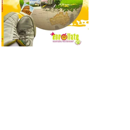
La programación
incorpora un amplio
calendario de actividades
de animación dirigidas a
todos los públicos. La
Bañeza inauguró en la tarde de este
martes 4 de agosto una nueva edición de
su tradicional Mercado Medieval, que
hasta el próximo 6 […]
Un viaje a la Antigüedad:
el Museo del Prado
propone un recorrido por
obras de su Colección de
inspiración clásica
6 Ago 2026
Al hilo del estreno de La
Odisea de Christopher
Nolan. La pieza de vídeo
reúne una selección de
obras relacionadas con la
Antigüedad clásica, la mitología y los