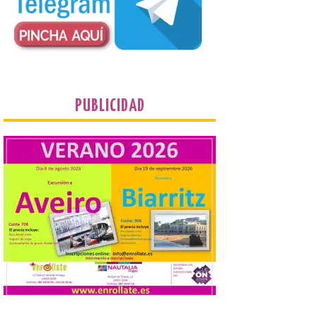
organizado por la sección
juvenil de la Asociación
Enróllate, la Asociación
Conceyu País Llionés y el Diario de
Turismo, Ocio e Información para
jóvenes “Enredando.info”. Eduardo
Morán nos envía desde la carretera […]
PUBLICIDAD
Camarzius fest: frente al
macroevento, un festival
cultural transformador
que apuesta por el legado.
6 Ago 2026
Los días 7, 8 y 9 de agosto
de 2026, Camarzana de
Tera volverá a convertirse
en punto de encuentro,
con la Villa Romana de
Orpheus. Vivimos un momento en el que la
música en directo mueve grandes
fenómenos de […]