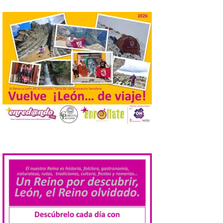
El Ayuntamiento de
Cabrillanes analizará,
conforme a la legalidad, la
solicitud para la
celebración del Iberia
Eclipse Festival
6 Ago 2026
Durante la mañana de ayer
miércoles ha sido
registrada en el
Ayuntamiento una
solicitud relacionada con
.
la celebración de este evento. Ante las
informaciones aparecidas en distintos
medios de comunicación sobre la posible
celebración del denominado Iberia
Eclipse Festival en […]
La Universidad de León
retoma las excavaciones
en La Peña del Castro para