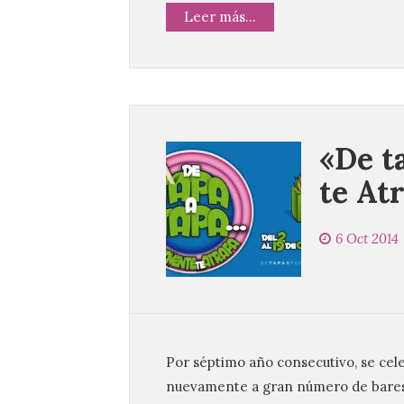
Leer más...
«De t
te At
6 Oct 2014
Por séptimo año consecutivo, se cel
nuevamente a gran número de bares 