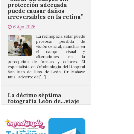
6 Ago 2026
La retinopatía solar puede
provocar pérdida de
visión central, manchas en
el campo visual y
alteraciones en la
percepción de formas y colores. El
especialista en Oftalmología del Hospital
San Juan de Dios de León, Dr. Mahave
Ruiz, advierte de […]
La décimo séptima
fotografía León de…viaje
nos llega desde la
carretera CL 626 con
motivo de la marcha en
defensa de FEVE
6 Ago 2026
Nueva edición de León
de…viaje. Una iniciativa