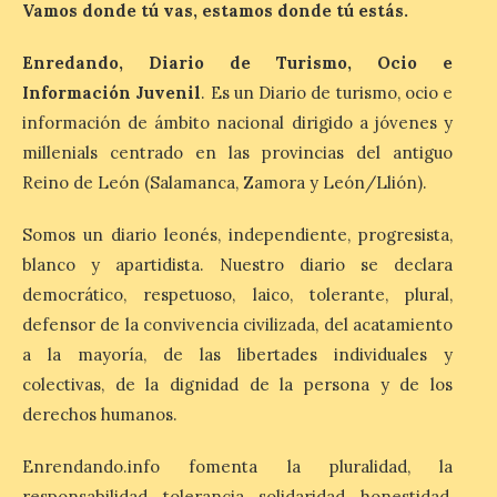
durante la ‘Feria de
Vamos donde tú vas, estamos donde tú estás.
minerales, rocas y fósiles de Castilla y
León’, podrá visitarse hasta finales del
Enredando, Diario de Turismo, Ocio e
mes de noviembre, con […]
Información Juvenil
. Es un Diario de turismo, ocio e
información de ámbito nacional dirigido a jóvenes y
La Bañeza inicia sus
millenials centrado en las provincias del antiguo
fiestas con el pregón a
Reino de León (Salamanca, Zamora y León/Llión).
cargo de Arturo Martínez
Matilla
Somos un diario leonés, independiente, progresista,
8 Ago 2026
blanco y apartidista. Nuestro diario se declara
democrático, respetuoso, laico, tolerante, plural,
defensor de la convivencia civilizada, del acatamiento
El Ayuntamiento de La
Bañeza designa a Arturo
a la mayoría, de las libertades individuales y
Martínez Matilla como
pregonero de las Fiestas
colectivas, de la dignidad de la persona y de los
2026. Tendrá lugar este
derechos humanos.
sábado 8 de agosto a las 21,00 horas en el
teatro municipal de La Bañeza. El
comunicador astorgano Arturo Martínez
Enrendando.info fomenta la pluralidad, la
Matilla, […]
responsabilidad, tolerancia, solidaridad, honestidad,