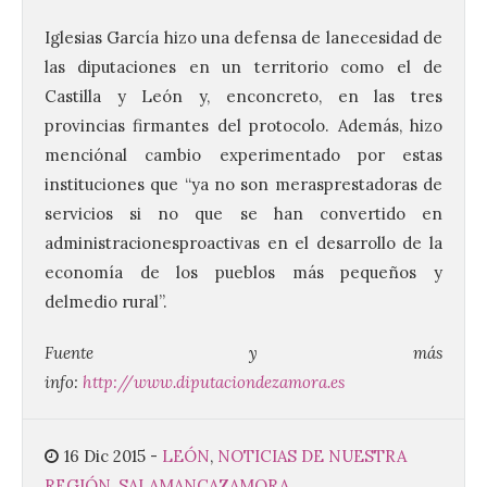
Iglesias García hizo una defensa de lanecesidad de
las diputaciones en un territorio como el de
Castilla y León y, enconcreto, en las tres
La UPSA impulsa la
provincias firmantes del protocolo. Además, hizo
creación musical con el I
Concurso Internacional de
menciónal cambio experimentado por estas
Composición Coral Sacra
instituciones que “ya no son merasprestadoras de
8 Ago 2026
servicios si no que se han convertido en
administracionesproactivas en el desarrollo de la
economía de los pueblos más pequeños y
Este certamen,
promovido por el Instituto
delmedio rural”.
Universitario de Música
Sacra de la Universidad
Pontificia de Salamanca
Fuente y más
(UPSA), premiará composiciones
info:
http://www.diputaciondezamora.es
inéditas, destinadas a coro, con un
premio de 3.000 euros. Las candidaturas
podrán presentarse hasta el 30 de
noviembre. La Universidad, a […]
16 Dic 2015
-
LEÓN
,
NOTICIAS DE NUESTRA
REGIÓN
,
SALAMANCA
ZAMORA
.