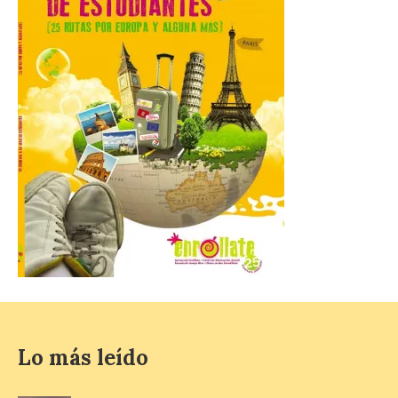
8 Ago 2026
Incide en que el eclipse se
verá desde múltiples
puntos de la ciudad, por lo
que no será necesario
desplazarse y se
recomienda no acudir a Gijón/Xixón en
coche ni usarlo ese día. Los accesos a
la Campa Torres y La […]
La decimonovena
fotografía de León de…
viaje nos llega desde la
plaza de Oriente en
Madrid
8 Ago 2026
Lo más leído
Nueva edición de León