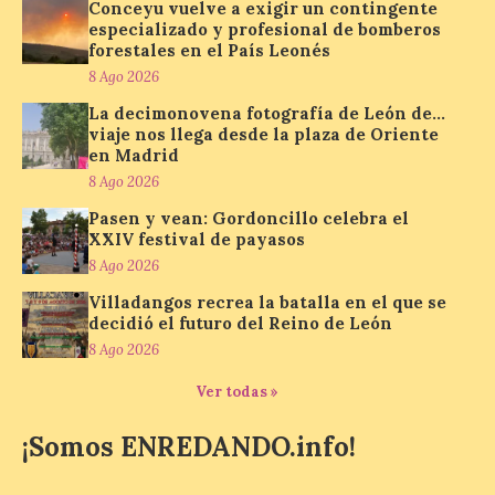
Conceyu vuelve a exigir un contingente
de…viaje. Una iniciativa
especializado y profesional de bomberos
organizado por la sección
juvenil de la Asociación
forestales en el País Leonés
Enróllate, la Asociación
8 Ago 2026
Conceyu País Llionés y el Diario de
Turismo, Ocio e Información para
La decimonovena fotografía de León de…
jóvenes “Enredando.info”. Pilar Aller Aller
viaje nos llega desde la plaza de Oriente
nos envía la décimo […]
en Madrid
8 Ago 2026
Pasen y vean: Gordoncillo celebra el
Los minerales y sus usos
XXIV festival de payasos
más comunes centran la
8 Ago 2026
nueva exposición del
Museo de la Siderurgia y
Villadangos recrea la batalla en el que se
la Minería de Sabero
decidió el futuro del Reino de León
8 Ago 2026
8 Ago 2026
Ver todas »
La exposición que se
¡Somos ENREDANDO.info!
inaugurará el sábado día 8
de agosto a las doce y
media de la mañana,