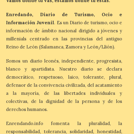
Vamos donde tú vas, estamos donde tú estás.
agosto, que atravesará
España de oeste a este, y
que movilizará a varios millones de
Enredando, Diario de Turismo, Ocio e
personas para disfrutar de este
Información Juvenil
. Es un Diario de turismo, ocio e
acontecimiento histórico. Algunas
comunidades autónomas ya han […]
información de ámbito nacional dirigido a jóvenes y
millenials centrado en las provincias del antiguo
Reino de León (Salamanca, Zamora y León/Llión).
El Ayuntamiento de
Segovia presenta “Música
Somos un diario leonés, independiente, progresista,
para un eclipse”, un
blanco y apartidista. Nuestro diario se declara
concierto único con
motivo del eclipse de sol
democrático, respetuoso, laico, tolerante, plural,
defensor de la convivencia civilizada, del acatamiento
10 Ago 2026
a la mayoría, de las libertades individuales y
colectivas, de la dignidad de la persona y de los
La cita, que se celebrará el
derechos humanos.
12 de agosto en el
enlosado de la Catedral,
incluye el estreno absoluto
Enrendando.info fomenta la pluralidad, la
de una composición del
músico segoviano Geni Uñón. Turismo de
responsabilidad, tolerancia, solidaridad, honestidad,