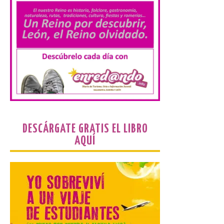
nuevo récord
10 Ago 2026
El Ministerio publica la
Estadística de las
Enseñanzas no
universitarias. Datos
avance 2025-2026 con las
cifras actualizadas del curso escolar
recién finalizado. El Grado Básico crece
un 2,1%, el Grado Medio un 2,7%, el Grado
Superior un 2,3% y los cursos […]
DESCÁRGATE GRATIS EL LIBRO
AQUÍ
La 69FIDMA ha acogido
este domingo una nueva
edición del Día de León y
Astorga.
10 Ago 2026