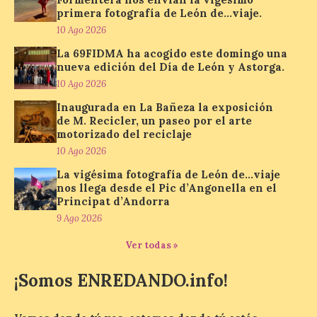
enero de 2027 la muestra
primera fotografía de León de…viaje.
‘Eduardo Chillida. Pensar
con las manos’, formada
10 Ago 2026
por 125 piezas de una de las figuras
La 69FIDMA ha acogido este domingo una
esenciales del arte contemporáneo.
Hierro, vacío y memoria industrial
nueva edición del Día de León y Astorga.
marcan esta exposición […]
10 Ago 2026
Inaugurada en La Bañeza la exposición
de M. Recicler, un paseo por el arte
Protección Civil activa la
motorizado del reciclaje
fase de Preemergencia en
10 Ago 2026
Situación Operativa 1 del
La vigésima fotografía de León de…viaje
Plan Estatal General de
nos llega desde el Pic d’Angonella en el
Emergencias ante los
Principat d’Andorra
riesgos potenciales
asociados al eclipse
9 Ago 2026
10 Ago 2026
Ver todas »
¡Somos ENREDANDO.info!
El dispositivo se refuerza
días antes del eclipse
solar total del 12 de