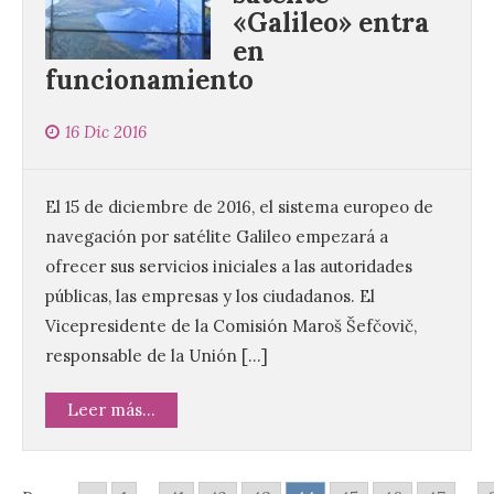
«Galileo» entra
en
120 jóvenes completan su
funcionamiento
formación en robótica y
entornos digitales en un
nuevo curso de los
16 Dic 2016
Campamentos Salamanca
Tech
El 15 de diciembre de 2016, el sistema europeo de
10 Ago 2026
navegación por satélite Galileo empezará a
ofrecer sus servicios iniciales a las autoridades
Los Campamentos
Salamanca Tech, que se
públicas, las empresas y los ciudadanos. El
desarrollan hasta el 4 de
Vicepresidente de la Comisión Maroš Šefčovič,
septiembre en nueve
turnos semanales con
responsable de la Unión […]
capacidad para 120 niños cada uno. Un
total de 120 menores han recibido su
diploma acreditativo tras finalizar esta
Leer más...
semana de actividades en […]