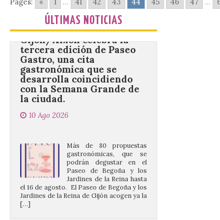
Pages:
«
1
...
41
42
43
44
45
46
47
...
Gijón/Xixón celebra la
tercera edición de Paseo
ÚLTIMAS NOTICIAS
Gastro, una cita
gastronómica que se
desarrolla coincidiendo
con la Semana Grande de
la ciudad.
10 Ago 2026
Más de 80 propuestas
gastronómicas, que se
podrán degustar en el
Paseo de Begoña y los
Jardines de la Reina hasta
el 16 de agosto. El Paseo de Begoña y los
Jardines de la Reina de Gijón acogen ya la
[…]
Desde las cristalinas