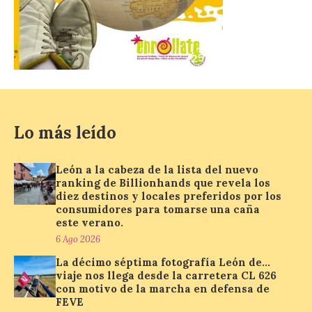
los diez destinos y locales
preferidos por los
consumidores para
tomarse una caña este
verano.
6 Ago 2026
El nuevo ranking de
Lo más leído
Billionhands revela los
diez destinos y locales
preferidos por los
León a la cabeza de la lista del nuevo
consumidores para
ranking de Billionhands que revela los
tomarse una caña este verano, con León y
Madrid a la cabeza de la lista. Salamanca
diez destinos y locales preferidos por los
ocupa el noveno lugar. Los españoles
consumidores para tomarse una caña
priorizan las […]
este verano.
6 Ago 2026
La décimo séptima fotografía León de…
El Ayuntamiento de La
viaje nos llega desde la carretera CL 626
Bañeza presenta el
con motivo de la marcha en defensa de
Festival One More Time,
FEVE