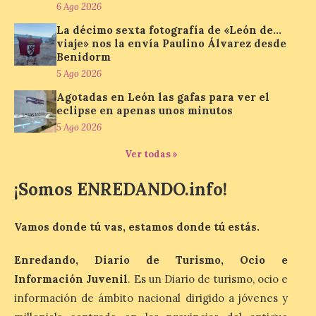
una cita con la música de
6 Ago 2026
los 80 y 90 para el 16 de
La décimo sexta fotografía de «León de…
agosto en la Plaza Mayor.
viaje» nos la envía Paulino Álvarez desde
6 Ago 2026
Benidorm
5 Ago 2026
Agotadas en León las gafas para ver el
Se celebrará el próximo
eclipse en apenas unos minutos
domingo 16 de agosto, a
partir de las 23:00 horas,
5 Ago 2026
en la Plaza Mayor de la
ciudad. El Salón de Plenos
Ver todas »
del Ayuntamiento de La Bañeza ha
acogido esta mañana la presentación
oficial del Festival One […]
¡Somos ENREDANDO.info!
Vamos donde tú vas, estamos donde tú estás.
“Mirar un eclipse sin
protección adecuada
Enredando, Diario de Turismo, Ocio e
puede causar daños
Información Juvenil
. Es un Diario de turismo, ocio e
irreversibles en la retina”
información de ámbito nacional dirigido a jóvenes y
6 Ago 2026