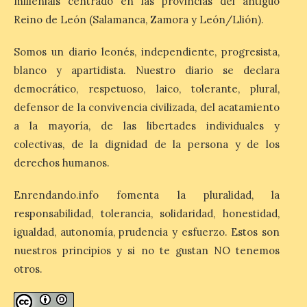
millenials centrado en las provincias del antiguo
Reino de León (Salamanca, Zamora y León/Llión).
La retinopatía solar puede
provocar pérdida de
Somos un diario leonés, independiente, progresista,
visión central, manchas en
el campo visual y
blanco y apartidista. Nuestro diario se declara
alteraciones en la
democrático, respetuoso, laico, tolerante, plural,
percepción de formas y colores. El
especialista en Oftalmología del Hospital
defensor de la convivencia civilizada, del acatamiento
San Juan de Dios de León, Dr. Mahave
a la mayoría, de las libertades individuales y
Ruiz, advierte de […]
colectivas, de la dignidad de la persona y de los
derechos humanos.
La décimo séptima
fotografía León de…viaje
Enrendando.info fomenta la pluralidad, la
nos llega desde la
responsabilidad, tolerancia, solidaridad, honestidad,
carretera CL 626 con
igualdad, autonomía, prudencia y esfuerzo. Estos son
motivo de la marcha en
defensa de FEVE
nuestros principios y si no te gustan NO tenemos
otros.
6 Ago 2026