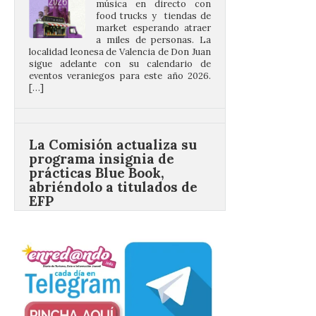
a miles de personas. La
localidad leonesa de Valencia de Don Juan
sigue adelante con su calendario de
eventos veraniegos para este año 2026.
[…]
La Comisión actualiza su
programa insignia de
prácticas Blue Book,
abriéndolo a titulados de
EFP
6 Ago 2026
Las solicitudes estarán
abiertas del 22 de julio al 4
de septiembre de 2026.
Bruselas, 6 de agosto de
2026.- La Comisión
Europea ha actualizado las normas de su
programa de prácticas, estableciendo un
marco único modernizado que hace que el