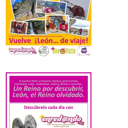
La Junta promueve la
contratación temporal de
jóvenes desempleados
para la realización de
obras y servicios de
interés general y social
con más de 8,7 millones de
euros de inversión
6 Ago 2026
.
La Consejería de
Industria, Universidades,
Empleo y Comercio
destina 8,75 millones de
euros al programa JOVEL
2026, cofinanciado por el Fondo Social
Europeo Plus (FSE+), para favorecer la
contratación temporal de 300 jóvenes
desempleados inscritos en el Sistema
Nacional de […]