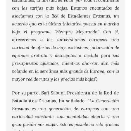
estudiantes, la libertad de volar por todo el continente
con las tarifas más bajas. Estamos encantados de
asociarnos con la Red de Estudiantes Erasmus, un
acuerdo que es la última iniciativa puesta en marcha
bajo el programa “Siempre Mejorando”. Con él,
ofreceremos a los universitarios europeos una
variedad de ofertas de viaje exclusivas, facturación de
equipaje gratuita y descuentos a medida para sus
presupuestos ajustados, mientras ahorran aún más
volando en la aerolínea más grande de Europa, con la
mayor red de rutas y los precios más bajos”.
Ciclo “Mujeres en la
Por su parte, Safi Sabuni, Presidenta de la Red de
Historia y la
Peregrinación”, en
Estudiantes Erasmus, ha señalado:
“La Generación
Benavides de Órbigo.
Erasmus es una generación de europeos con una
7 Ago 2026
curiosidad constante, una mentalidad abierta y una
gran pasión por viajar. Esto es posible no solo gracias