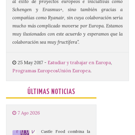
al éxito de proyectos europeos e iniciativas como
Conferencia de Victorina
Alonso, sobre la
Schengen y Erasmus+, sino también gracias a
peregrinación femenina.
compañías como Ryanair, sin cuya colaboración sería
Presentación del Libro
“Va de Monjas”, de José
mucho más complicado moverse por Europa. Estamos
Fernando Cornejo. Apertura de una doble
exposición de fotografía. Este viernes, 7
muy ilusionados con este acuerdo y esperamos que la
de agosto, a las 20,00 horas, en el
colaboración sea muy fructífera”.
auditorio de Benavides de […]
25 May 2017
-
Estudiar y trabajar en Europa
,
Food trucks y música en
Programas Europeos
Unión Europea
.
Valencia de Don Juan en
una nueva edición de
Castle Food 2026
ÚLTIMAS NOTICIAS
7 Ago 2026
Castle Food combina la
música en directo con
food trucks y tiendas de
market esperando atraer