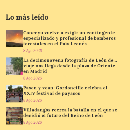
Nueva edición de León
de…viaje. Una iniciativa
organizado por la sección
Lo más leído
juvenil de la Asociación
Enróllate, la Asociación
Conceyu País Llionés y el Diario de
Conceyu vuelve a exigir un contingente
Turismo, Ocio e Información para
especializado y profesional de bomberos
jóvenes “Enredando.info”. Pilar Aller Aller
nos envía la décimo […]
forestales en el País Leonés
8 Ago 2026
La decimonovena fotografía de León de…
viaje nos llega desde la plaza de Oriente
Los minerales y sus usos
en Madrid
más comunes centran la
nueva exposición del
8 Ago 2026
Museo de la Siderurgia y
Pasen y vean: Gordoncillo celebra el
la Minería de Sabero
XXIV festival de payasos
8 Ago 2026
8 Ago 2026
Villadangos recrea la batalla en el que se
decidió el futuro del Reino de León
La exposición que se
8 Ago 2026
inaugurará el sábado día 8
de agosto a las doce y