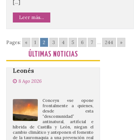
[…]
Leer más...
Conceyu vuelve a exigir
un contingente
especializado y
profesional de bomberos
Pages:
«
1
2
3
4
5
6
7
...
244
»
forestales en el País
Leonés
ÚLTIMAS NOTICIAS
8 Ago 2026
Conceyu «se opone
frontalmente a quienes,
desde esta
“descomunidad”
antinatural, artificial e
híbrida de Castilla y León, niegan el
cambio climático y anteponen el fomento
de la tauromaquia a una prevención real
de los incendios. Conceyu Pais Llionés
vuelve a […]