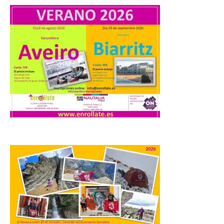
iniciativas relacionadas
con el trío de eclipses para
afianzar a Extremadura
como referente en
astroturismo
8 Ago 2026
Extremadura cuenta con
uno de los cielos
estrellados con menor
contaminación lumínica
de Europa, un recurso
natural que permite disfrutar de
actividades de astroturismo durante todo
el año. La Dirección General de Turismo
ha puesto en marcha diversas iniciativas
relacionadas […]
Cabárceno prepara tres
enclaves privilegiados