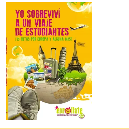
8 Ago 2026
Incide en que el eclipse se
verá desde múltiples
puntos de la ciudad, por lo
que no será necesario
desplazarse y se
recomienda no acudir a Gijón/Xixón en
coche ni usarlo ese día. Los accesos a
la Campa Torres y La […]
La decimonovena
fotografía de León de…
viaje nos llega desde la
plaza de Oriente en
Madrid
8 Ago 2026