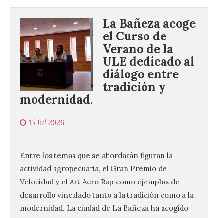
La Bañeza acoge
el Curso de
Verano de la
La UPSA impulsa la
ULE dedicado al
creación musical con el I
diálogo entre
Concurso Internacional de
tradición y
Composición Coral Sacra
modernidad.
8 Ago 2026
15 Jul 2026
Este certamen,
promovido por el Instituto
Universitario de Música
Entre los temas que se abordarán figuran la
Sacra de la Universidad
Pontificia de Salamanca
actividad agropecuaria, el Gran Premio de
(UPSA), premiará composiciones
Velocidad y el Art Aero Rap como ejemplos de
inéditas, destinadas a coro, con un
premio de 3.000 euros. Las candidaturas
desarrollo vinculado tanto a la tradición como a la
podrán presentarse hasta el 30 de
modernidad. La ciudad de La Bañeza ha acogido
noviembre. La Universidad, a […]