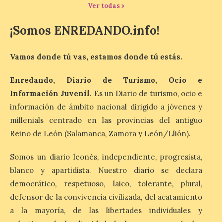
media de la mañana,
Ver todas »
durante la ‘Feria de
minerales, rocas y fósiles de Castilla y
¡Somos ENREDANDO.info!
León’, podrá visitarse hasta finales del
mes de noviembre, con […]
Vamos donde tú vas, estamos donde tú estás.
La Bañeza inicia sus
Enredando, Diario de Turismo, Ocio e
fiestas con el pregón a
Información Juvenil
. Es un Diario de turismo, ocio e
cargo de Arturo Martínez
Matilla
información de ámbito nacional dirigido a jóvenes y
millenials centrado en las provincias del antiguo
8 Ago 2026
Reino de León (Salamanca, Zamora y León/Llión).
El Ayuntamiento de La
Somos un diario leonés, independiente, progresista,
Bañeza designa a Arturo
blanco y apartidista. Nuestro diario se declara
Martínez Matilla como
pregonero de las Fiestas
democrático, respetuoso, laico, tolerante, plural,
2026. Tendrá lugar este
defensor de la convivencia civilizada, del acatamiento
sábado 8 de agosto a las 21,00 horas en el
teatro municipal de La Bañeza. El
a la mayoría, de las libertades individuales y
comunicador astorgano Arturo Martínez