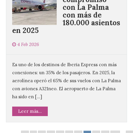
con La Palma
con más de
180.000 asientos
Vuelve la tradicional Feria
en 2025
de Dulces del Convento a
Gradefes
4 Feb 2026
7 Ago 2026
Es uno de los destinos de Iberia Express con más
Tendrá lugar el 9 de
agosto en los aledaños del
conexiones: un 35% de los pasajeros. En 2025, la
monasterio cisterciense
aerolínea operó el 65% de sus vuelos con La Palma
de Santa María la Real de
Gradefes. Una cita
con aviones A321neo. El aeropuerto de La Palma
imprescindible para disfrutar de los
ha sido en […]
mejores dulces conventuales, tradición,
cultura y un ambiente único. El
Ayuntamiento de Gradefes, intentando
Leer más...
[…]