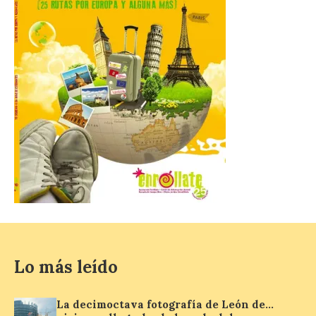
años en 2026 pueden
solicitar esta ayuda en la
web
https://bonoculturajoven.gob.es/ hasta el
31 de octubre. Desde este año, los 400
euros del Bono pueden utilizarse tanto
para consumir productos culturales como
[…]
El Gobierno de España
lanza un visor web para
localizar y disfrutar del
eclipse solar del 12 de
agosto con seguridad
7 Ago 2026
Lo más leído
Se trata de un visor web
que permite conocer la
posición exacta del Sol y
La decimoctava fotografía de León de…
así localizar el lugar ideal