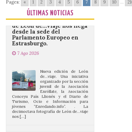
La decimoctava fotografía
Pages:
«
1
2
3
4
5
6
7
8
9
10
...
21
de León de…viaje nos llega
ÚLTIMAS NOTICIAS
desde la sede del
Parlamento Europeo en
Estrasburgo.
7 Ago 2026
Nueva edición de León
de…viaje. Una iniciativa
organizado por la sección
juvenil de la Asociación
Enróllate, la Asociación
Conceyu País Llionés y el Diario de
Turismo, Ocio e Información para
jóvenes “Enredando.info”. . La
decimoctava fotografía de León de…viaje
nos […]
UPL insta a la Junta a
actuar para salvar el