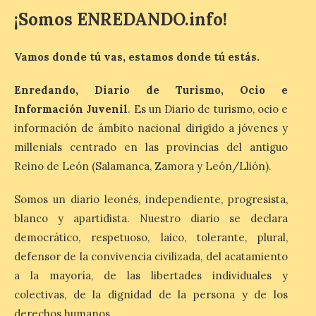
Última llamada: Eclipse
¡Somos ENREDANDO.info!
total del 12 de agosto.
Dónde alojarse y a qué
precio
Vamos donde tú vas, estamos donde tú estás.
7 Ago 2026
Enredando, Diario de Turismo, Ocio e
Información Juvenil
. Es un Diario de turismo, ocio e
León es la provincia más
información de ámbito nacional dirigido a jóvenes y
económica (116€/noche),
millenials centrado en las provincias del antiguo
pero también una de las
más agotadas: solo un 4%
Reino de León (Salamanca, Zamora y León/Llión).
de alojamientos libres.
Zamora, Palencia y Álava son las
provincias con menos margen: apenas un
Somos un diario leonés, independiente, progresista,
1% de los alojamientos siguen libres para
blanco y apartidista. Nuestro diario se declara
esas […]
democrático, respetuoso, laico, tolerante, plural,
defensor de la convivencia civilizada, del acatamiento
a la mayoría, de las libertades individuales y
El eclipse genera un boom
de reservas hoteleras y
colectivas, de la dignidad de la persona y de los
precios desorbitados,
derechos humanos.