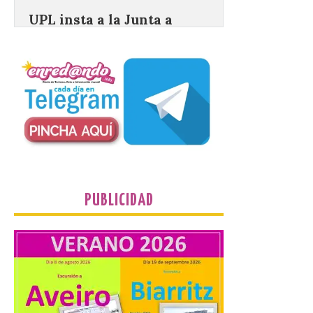
castillo del Asmesnal, un
BIC en estado de ruina
7 Ago 2026
Un Bien de Interés
Cultural abandonado
desde 1949. Los
procuradores leonesistas
plantean que la Junta
contacte cuanto antes con los
propietarios para exigirles medidas
inmediatas que frenen el deterioro y el
riesgo de colapso. Los procuradores de
Unión del Pueblo […]
PUBLICIDAD
La Universidad de León
distribuye folletos con la
programación del evento
del eclipse solar que
organiza con la ESA y el