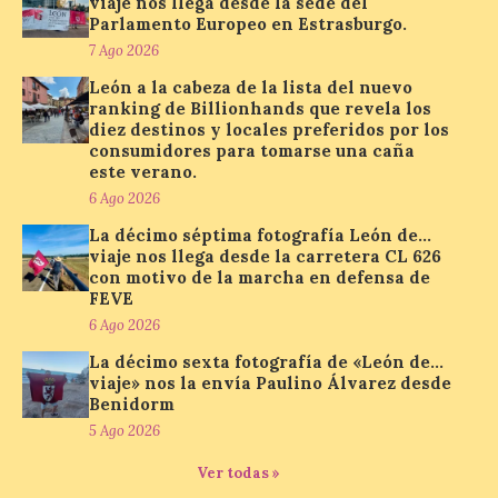
viaje nos llega desde la sede del
para observar el eclipse
solar del 12 de agosto de 2026 sin
Parlamento Europeo en Estrasburgo.
obstáculos. El visor es una herramienta a
7 Ago 2026
la […]
León a la cabeza de la lista del nuevo
ranking de Billionhands que revela los
diez destinos y locales preferidos por los
Paradores renueva su
consumidores para tomarse una caña
compromiso con La Vuelta
este verano.
como patrocinador oficial
6 Ago 2026
7 Ago 2026
La décimo séptima fotografía León de…
viaje nos llega desde la carretera CL 626
con motivo de la marcha en defensa de
FEVE
La cadena hotelera pública
volverá a estar presente
6 Ago 2026
en la zona de descanso
junto al control de firmas
La décimo sexta fotografía de «León de…
y, como novedad, en el
viaje» nos la envía Paulino Álvarez desde
Leaders Lounge, dos espacios exclusivos
Benidorm
para los ciclistas. El recorrido de La
5 Ago 2026
Vuelta discurrirá junto a 17 […]
Ver todas »