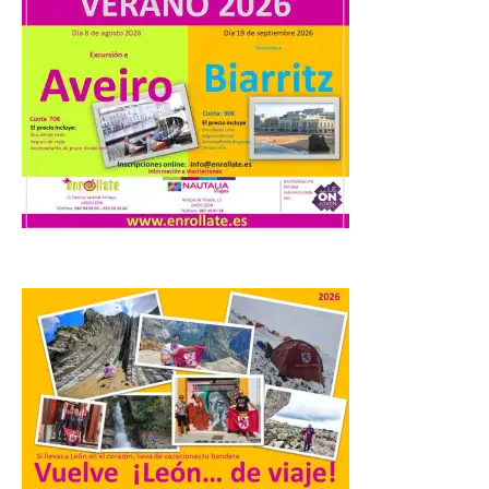
programación del evento
del eclipse solar que
organiza con la ESA y el
Ayuntamiento
7 Ago 2026
Los materiales ya pueden
recogerse gratuitamente
en la Oficina de
Información Turística de
León e incluyen, además
del programa del evento, una guía
práctica con recomendaciones
elaboradas por especialistas para
observar el eclipse con seguridad León, 7
de agosto de 2026. La programación […]
Laciana comienza su
programación para
disfrutar el eclipse total