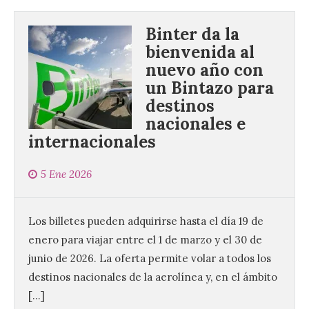
Binter da la
bienvenida al
nuevo año con
un Bintazo para
Vuelve la tradicional Feria
destinos
de Dulces del Convento a
nacionales e
Gradefes
internacionales
7 Ago 2026
5 Ene 2026
Tendrá lugar el 9 de
agosto en los aledaños del
monasterio cisterciense
Los billetes pueden adquirirse hasta el día 19 de
de Santa María la Real de
Gradefes. Una cita
enero para viajar entre el 1 de marzo y el 30 de
imprescindible para disfrutar de los
junio de 2026. La oferta permite volar a todos los
mejores dulces conventuales, tradición,
cultura y un ambiente único. El
destinos nacionales de la aerolínea y, en el ámbito
Ayuntamiento de Gradefes, intentando
[…]
[…]