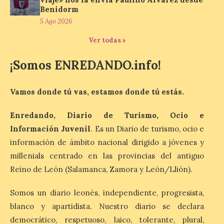
Benidorm
5 Ago 2026
Última llamada: Eclipse
Ver todas »
total del 12 de agosto.
Dónde alojarse y a qué
¡Somos ENREDANDO.info!
precio
7 Ago 2026
Vamos donde tú vas, estamos donde tú estás.
Enredando, Diario de Turismo, Ocio e
León es la provincia más
económica (116€/noche),
Información Juvenil
. Es un Diario de turismo, ocio e
pero también una de las
más agotadas: solo un 4%
información de ámbito nacional dirigido a jóvenes y
de alojamientos libres.
millenials centrado en las provincias del antiguo
Zamora, Palencia y Álava son las
provincias con menos margen: apenas un
Reino de León (Salamanca, Zamora y León/Llión).
1% de los alojamientos siguen libres para
esas […]
Somos un diario leonés, independiente, progresista,
blanco y apartidista. Nuestro diario se declara
democrático, respetuoso, laico, tolerante, plural,
El eclipse genera un boom