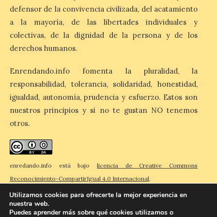
de reservas hoteleras y
defensor de la convivencia civilizada, del acatamiento
precios desorbitados,
a la mayoría, de las libertades individuales y
según SiteMinder
colectivas, de la dignidad de la persona y de los
7 Ago 2026
derechos humanos.
Enrendando.info fomenta la pluralidad, la
Asturias lidera el impacto
del fenómeno, con el
responsabilidad, tolerancia, solidaridad, honestidad,
mayor aumento en
igualdad, autonomía, prudencia y esfuerzo. Estos son
reservas, precios y
antelación de compra. El
nuestros principios y si no te gustan NO tenemos
auge de la demanda redefine la
otros.
planificación: reservas más anticipadas y
estancias más breves en torno al evento.
Madrid, 7 agosto de […]
enredando.info está bajo
licencia de Creative Commons
Reconocimiento-CompartirIgual 4.0 Internacional
.
Utilizamos cookies para ofrecerte la mejor experiencia en
nuestra web.
Puedes aprender más sobre qué cookies utilizamos o