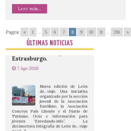
Leer más...
La decimoctava fotografía
de León de…viaje nos llega
desde la sede del
Pages:
«
1
...
5
6
7
8
9
10
11
...
216
»
Parlamento Europeo en
Estrasburgo.
ÚLTIMAS NOTICIAS
7 Ago 2026
Nueva edición de León
de…viaje. Una iniciativa
organizado por la sección
juvenil de la Asociación
Enróllate, la Asociación
Conceyu País Llionés y el Diario de
Turismo, Ocio e Información para
jóvenes “Enredando.info”. . La
decimoctava fotografía de León de…viaje
nos […]