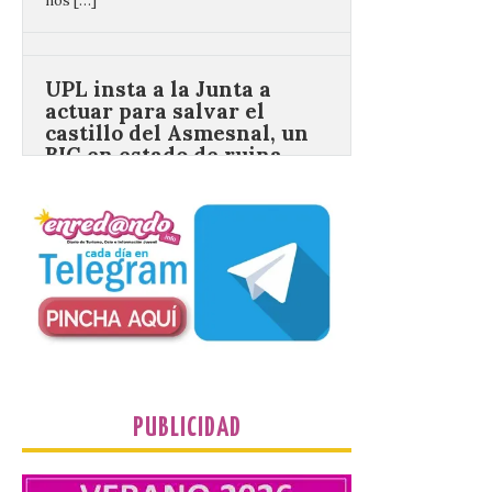
UPL insta a la Junta a
actuar para salvar el
castillo del Asmesnal, un
BIC en estado de ruina
7 Ago 2026
Un Bien de Interés
Cultural abandonado
desde 1949. Los
procuradores leonesistas
plantean que la Junta
contacte cuanto antes con los
propietarios para exigirles medidas
inmediatas que frenen el deterioro y el
riesgo de colapso. Los procuradores de
Unión del Pueblo […]
PUBLICIDAD
La Universidad de León
distribuye folletos con la