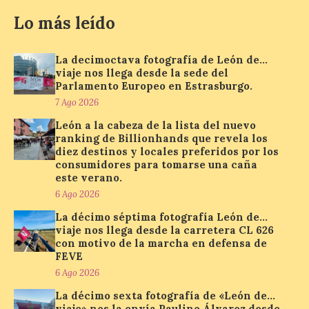
que permite conocer la
posición exacta del Sol y
Lo más leído
así localizar el lugar ideal
para observar el eclipse
solar del 12 de agosto de 2026 sin
La decimoctava fotografía de León de…
obstáculos. El visor es una herramienta a
viaje nos llega desde la sede del
la […]
Parlamento Europeo en Estrasburgo.
7 Ago 2026
León a la cabeza de la lista del nuevo
Paradores renueva su
ranking de Billionhands que revela los
compromiso con La Vuelta
diez destinos y locales preferidos por los
como patrocinador oficial
consumidores para tomarse una caña
este verano.
7 Ago 2026
6 Ago 2026
La décimo séptima fotografía León de…
La cadena hotelera pública
viaje nos llega desde la carretera CL 626
volverá a estar presente
con motivo de la marcha en defensa de
en la zona de descanso
FEVE
junto al control de firmas
y, como novedad, en el
6 Ago 2026
Leaders Lounge, dos espacios exclusivos
para los ciclistas. El recorrido de La
La décimo sexta fotografía de «León de…
Vuelta discurrirá junto a 17 […]
viaje» nos la envía Paulino Álvarez desde