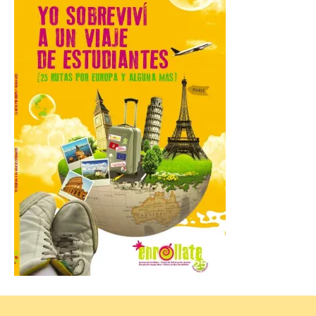
Las personas que hayan
cumplido o cumplan 18
años en 2026 pueden
solicitar esta ayuda en la
web
https://bonoculturajoven.gob.es/ hasta el
31 de octubre. Desde este año, los 400
euros del Bono pueden utilizarse tanto
para consumir productos culturales como
[…]
El Gobierno de España
lanza un visor web para
localizar y disfrutar del
eclipse solar del 12 de
agosto con seguridad
7 Ago 2026
Se trata de un visor web