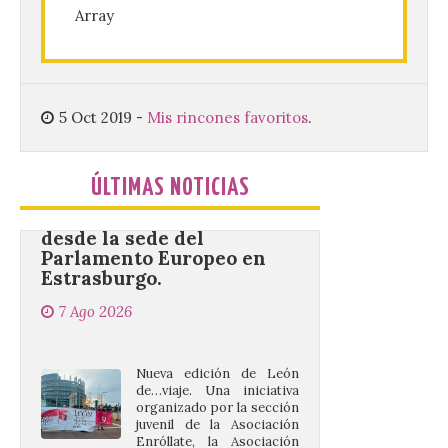
Array
mejores dulces conventuales, tradición,
cultura y un ambiente único. El
Ayuntamiento de Gradefes, intentando
[…]
5 Oct 2019
-
Mis rincones favoritos
.
La decimoctava fotografía
de León de…viaje nos llega
desde la sede del
ÚLTIMAS NOTICIAS
Parlamento Europeo en
Estrasburgo.
7 Ago 2026
Nueva edición de León
de…viaje. Una iniciativa
organizado por la sección
juvenil de la Asociación
Enróllate, la Asociación
Conceyu País Llionés y el Diario de
Turismo, Ocio e Información para
jóvenes “Enredando.info”. . La