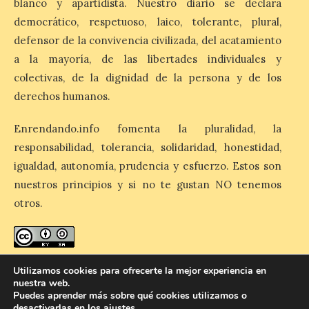
blanco y apartidista. Nuestro diario se declara
esas […]
democrático, respetuoso, laico, tolerante, plural,
defensor de la convivencia civilizada, del acatamiento
El eclipse genera un boom
a la mayoría, de las libertades individuales y
de reservas hoteleras y
colectivas, de la dignidad de la persona y de los
precios desorbitados,
derechos humanos.
según SiteMinder
7 Ago 2026
Enrendando.info fomenta la pluralidad, la
responsabilidad, tolerancia, solidaridad, honestidad,
igualdad, autonomía, prudencia y esfuerzo. Estos son
Asturias lidera el impacto
del fenómeno, con el
nuestros principios y si no te gustan NO tenemos
mayor aumento en
reservas, precios y
otros.
antelación de compra. El
auge de la demanda redefine la
planificación: reservas más anticipadas y
estancias más breves en torno al evento.
Madrid, 7 agosto de […]
enredando.info está bajo
licencia de Creative Commons
Utilizamos cookies para ofrecerte la mejor experiencia en
nuestra web.
Reconocimiento-CompartirIgual 4.0 Internacional
.
Puedes aprender más sobre qué cookies utilizamos o
desactivarlas en los
ajustes
.