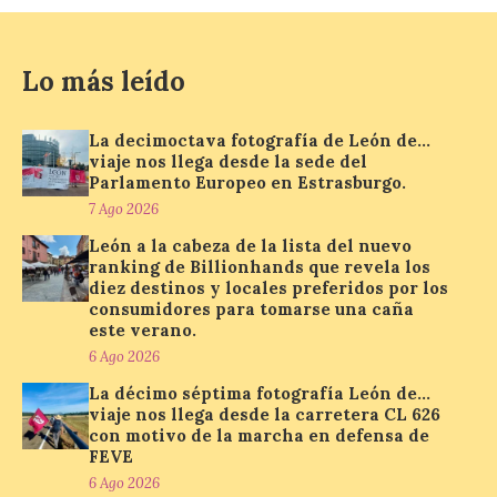
7 Ago 2026
Lo más leído
Se trata de un visor web
que permite conocer la
posición exacta del Sol y
así localizar el lugar ideal
La decimoctava fotografía de León de…
para observar el eclipse
viaje nos llega desde la sede del
solar del 12 de agosto de 2026 sin
Parlamento Europeo en Estrasburgo.
obstáculos. El visor es una herramienta a
7 Ago 2026
la […]
León a la cabeza de la lista del nuevo
ranking de Billionhands que revela los
diez destinos y locales preferidos por los
Paradores renueva su
consumidores para tomarse una caña
compromiso con La Vuelta
este verano.
como patrocinador oficial
6 Ago 2026
7 Ago 2026
La décimo séptima fotografía León de…
viaje nos llega desde la carretera CL 626
con motivo de la marcha en defensa de
La cadena hotelera pública
FEVE
volverá a estar presente
6 Ago 2026
en la zona de descanso