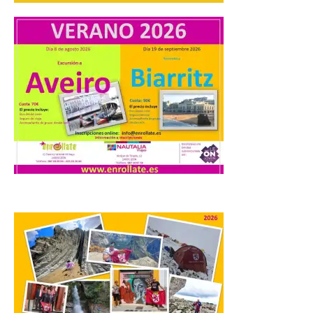
La Universidad de León
distribuye folletos con la
programación del evento
del eclipse solar que
organiza con la ESA y el
Ayuntamiento
7 Ago 2026
Los materiales ya pueden
recogerse gratuitamente
en la Oficina de
Información Turística de
León e incluyen, además
del programa del evento, una guía
práctica con recomendaciones
elaboradas por especialistas para
observar el eclipse con seguridad León, 7
de agosto de 2026. La programación […]