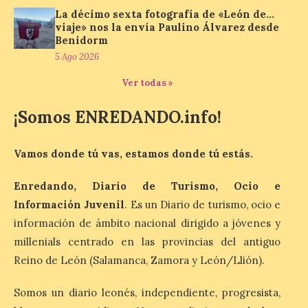
junto al control de firmas
La décimo sexta fotografía de «León de…
y, como novedad, en el
viaje» nos la envía Paulino Álvarez desde
Leaders Lounge, dos espacios exclusivos
Benidorm
para los ciclistas. El recorrido de La
Vuelta discurrirá junto a 17 […]
5 Ago 2026
Ver todas »
Última llamada: Eclipse
¡Somos ENREDANDO.info!
total del 12 de agosto.
Dónde alojarse y a qué
precio
Vamos donde tú vas, estamos donde tú estás.
7 Ago 2026
Enredando, Diario de Turismo, Ocio e
Información Juvenil
. Es un Diario de turismo, ocio e
León es la provincia más
información de ámbito nacional dirigido a jóvenes y
económica (116€/noche),
pero también una de las
millenials centrado en las provincias del antiguo
más agotadas: solo un 4%
Reino de León (Salamanca, Zamora y León/Llión).
de alojamientos libres.
Zamora, Palencia y Álava son las
provincias con menos margen: apenas un
Somos un diario leonés, independiente, progresista,
1% de los alojamientos siguen libres para