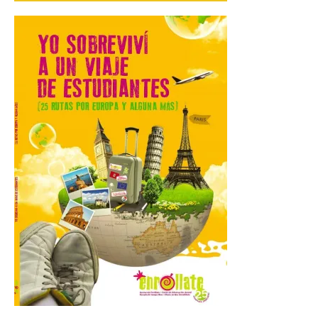
mes de vigencia
7 Ago 2026
Las personas que hayan
cumplido o cumplan 18
años en 2026 pueden
solicitar esta ayuda en la
web
https://bonoculturajoven.gob.es/ hasta el
31 de octubre. Desde este año, los 400
euros del Bono pueden utilizarse tanto
para consumir productos culturales como
[…]
El Gobierno de España
lanza un visor web para
localizar y disfrutar del
eclipse solar del 12 de
agosto con seguridad