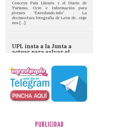
decimoctava fotografía de León de…viaje
nos […]
UPL insta a la Junta a
actuar para salvar el
castillo del Asmesnal, un
BIC en estado de ruina
7 Ago 2026
Un Bien de Interés
Cultural abandonado
desde 1949. Los
procuradores leonesistas
plantean que la Junta
contacte cuanto antes con los
propietarios para exigirles medidas
inmediatas que frenen el deterioro y el
riesgo de colapso. Los procuradores de
Unión del Pueblo […]
PUBLICIDAD