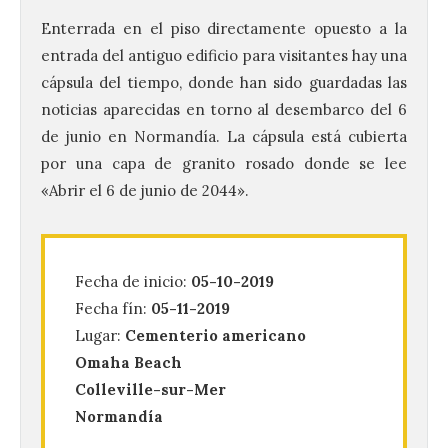
Enterrada en el piso directamente opuesto a la
entrada del antiguo edificio para visitantes hay una
cápsula del tiempo, donde han sido guardadas las
noticias aparecidas en torno al desembarco del 6
de junio en Normandía. La cápsula está cubierta
por una capa de granito rosado donde se lee
«Abrir el 6 de junio de 2044».
Vuelve la tradicional Feria
de Dulces del Convento a
Gradefes
Fecha de inicio:
05-10-2019
7 Ago 2026
Fecha fín:
05-11-2019
Lugar:
Cementerio americano
Omaha Beach
Tendrá lugar el 9 de
agosto en los aledaños del
Colleville-sur-Mer
monasterio cisterciense
de Santa María la Real de
Normandía
Gradefes. Una cita
imprescindible para disfrutar de los