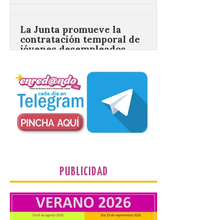
La Junta promueve la
contratación temporal de
jóvenes desempleados
para la realización de
obras y servicios de
interés general y social
con más de 8,7 millones de
euros de inversión
6 Ago 2026
La Consejería de
Industria, Universidades,
Empleo y Comercio
destina 8,75 millones de
euros al programa JOVEL
2026, cofinanciado por el Fondo Social
PUBLICIDAD
Europeo Plus (FSE+), para favorecer la
contratación temporal de 300 jóvenes
desempleados inscritos en el Sistema
Nacional de […]