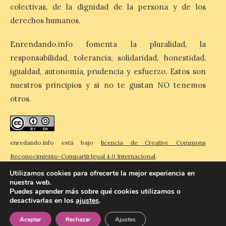
con la Villa Romana de
colectivas, de la dignidad de la persona y de los
Orpheus. Vivimos un momento en el que la
derechos humanos.
música en directo mueve grandes
fenómenos de […]
Enrendando.info fomenta la pluralidad, la
responsabilidad, tolerancia, solidaridad, honestidad,
El Ayuntamiento de
igualdad, autonomía, prudencia y esfuerzo. Estos son
Cabrillanes analizará,
nuestros principios y si no te gustan NO tenemos
conforme a la legalidad, la
otros.
solicitud para la
celebración del Iberia
Eclipse Festival
6 Ago 2026
enredando.info está bajo
licencia de Creative Commons
Reconocimiento-CompartirIgual 4.0 Internacional
.
Durante la mañana de ayer
Utilizamos cookies para ofrecerte la mejor experiencia en
miércoles ha sido
nuestra web.
registrada en el
Puedes aprender más sobre qué cookies utilizamos o
Ayuntamiento una
desactivarlas en los
ajustes
.
© 2026 Enredando
Política de privacidad
Política de cookies
Contacto
solicitud relacionada con
la celebración de este evento. Ante las
Aceptar
Rechazar
Ajustes
informaciones aparecidas en distintos