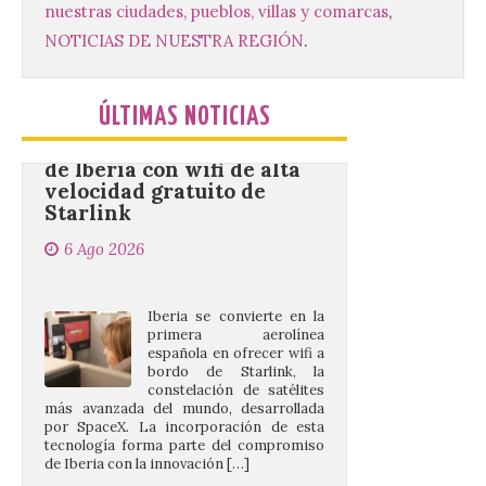
marco único modernizado que hace que el
nuestras ciudades, pueblos, villas y comarcas
,
programa […]
NOTICIAS DE NUESTRA REGIÓN
.
Despega el primer avión
ÚLTIMAS NOTICIAS
de Iberia con wifi de alta
velocidad gratuito de
Starlink
6 Ago 2026
Iberia se convierte en la
primera aerolínea
española en ofrecer wifi a
bordo de Starlink, la
constelación de satélites
más avanzada del mundo, desarrollada
por SpaceX. La incorporación de esta
tecnología forma parte del compromiso
de Iberia con la innovación […]