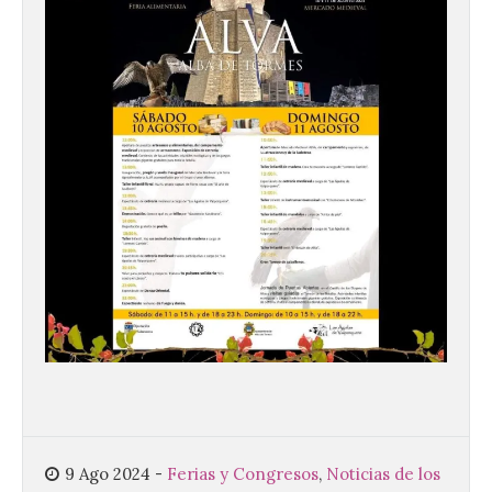
La Comisión actualiza su
programa insignia de
prácticas Blue Book,
abriéndolo a titulados de
EFP
6 Ago 2026
Las solicitudes estarán
abiertas del 22 de julio al 4
de septiembre de 2026.
Bruselas, 6 de agosto de
2026.- La Comisión
Europea ha actualizado las normas de su
9 Ago 2024
-
Ferias y Congresos
,
Noticias de los
programa de prácticas, estableciendo un