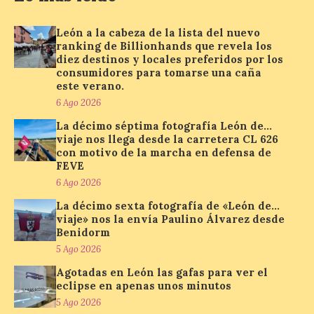
León a la cabeza de la lista del nuevo
La retinopatía solar puede
ranking de Billionhands que revela los
provocar pérdida de
diez destinos y locales preferidos por los
visión central, manchas en
consumidores para tomarse una caña
el campo visual y
alteraciones en la
este verano.
percepción de formas y colores. El
6 Ago 2026
especialista en Oftalmología del Hospital
San Juan de Dios de León, Dr. Mahave
La décimo séptima fotografía León de…
Ruiz, advierte de […]
viaje nos llega desde la carretera CL 626
con motivo de la marcha en defensa de
FEVE
6 Ago 2026
La décimo séptima
fotografía León de…viaje
La décimo sexta fotografía de «León de…
nos llega desde la
viaje» nos la envía Paulino Álvarez desde
carretera CL 626 con
Benidorm
motivo de la marcha en
5 Ago 2026
defensa de FEVE
Agotadas en León las gafas para ver el
6 Ago 2026
eclipse en apenas unos minutos
5 Ago 2026