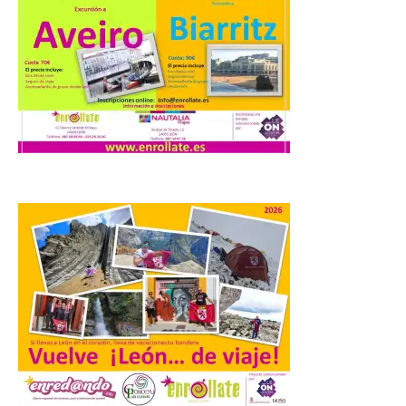
En la Comarca de Liébana
tienes 6 rincones únicos
para ver el Eclipse de Sol
6 Ago 2026
Miradores naturales,
pueblos con alma y
paisajes de leyenda
convierten la Comarca de
Liébana en uno de los
destinos más bonitos para disfrutar de
este fenómeno astronómico único. Un
eclipse total de sol será visible en la
Península Ibérica durante […]
León a la cabeza de la lista
del nuevo ranking de
Billionhands que revela