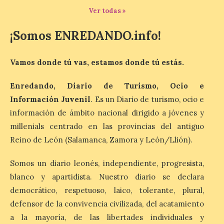
Nueva edición de León
Ver todas »
de…viaje. Una iniciativa
organizado por la sección
¡Somos ENREDANDO.info!
juvenil de la Asociación
Enróllate, la Asociación
Conceyu País Llionés y el Diario de
Turismo, Ocio e Información para
Vamos donde tú vas, estamos donde tú estás.
jóvenes “Enredando.info”. Eduardo
Morán nos envía desde la carretera […]
Enredando, Diario de Turismo, Ocio e
Información Juvenil
. Es un Diario de turismo, ocio e
información de ámbito nacional dirigido a jóvenes y
Camarzius fest: frente al
macroevento, un festival
millenials centrado en las provincias del antiguo
cultural transformador
Reino de León (Salamanca, Zamora y León/Llión).
que apuesta por el legado.
Somos un diario leonés, independiente, progresista,
6 Ago 2026
blanco y apartidista. Nuestro diario se declara
democrático, respetuoso, laico, tolerante, plural,
Los días 7, 8 y 9 de agosto
de 2026, Camarzana de
defensor de la convivencia civilizada, del acatamiento
Tera volverá a convertirse
a la mayoría, de las libertades individuales y
en punto de encuentro,