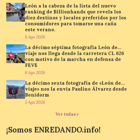
solar del 12 de agosto de 2026 sin
León a la cabeza de la lista del nuevo
obstáculos. El visor es una herramienta a
ranking de Billionhands que revela los
la […]
diez destinos y locales preferidos por los
consumidores para tomarse una caña
este verano.
6 Ago 2026
Paradores renueva su
compromiso con La Vuelta
La décimo séptima fotografía León de…
como patrocinador oficial
viaje nos llega desde la carretera CL 626
con motivo de la marcha en defensa de
7 Ago 2026
FEVE
6 Ago 2026
La cadena hotelera pública
La décimo sexta fotografía de «León de…
volverá a estar presente
viaje» nos la envía Paulino Álvarez desde
en la zona de descanso
Benidorm
junto al control de firmas
y, como novedad, en el
5 Ago 2026
Leaders Lounge, dos espacios exclusivos
para los ciclistas. El recorrido de La
Ver todas »
Vuelta discurrirá junto a 17 […]
¡Somos ENREDANDO.info!