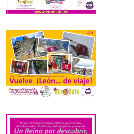
7 Ago 2026
Los materiales ya pueden
recogerse gratuitamente
en la Oficina de
Información Turística de
León e incluyen, además
del programa del evento, una guía
práctica con recomendaciones
elaboradas por especialistas para
observar el eclipse con seguridad León, 7
de agosto de 2026. La programación […]
Laciana comienza su
programación para
.
disfrutar el eclipse total
del 12 de agosto
7 Ago 2026