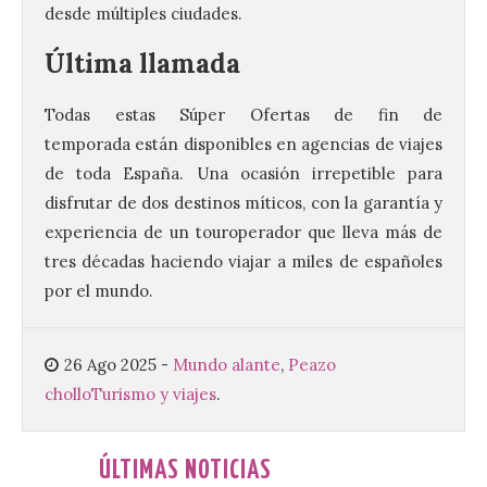
desde múltiples ciudades.
Última llamada
Vuelve la tradicional Feria
de Dulces del Convento a
Todas estas Súper Ofertas de fin de
Gradefes
temporada están disponibles en agencias de viajes
7 Ago 2026
de toda España. Una ocasión irrepetible para
disfrutar de dos destinos míticos, con la garantía y
Tendrá lugar el 9 de
experiencia de un touroperador que lleva más de
agosto en los aledaños del
tres décadas haciendo viajar a miles de españoles
monasterio cisterciense
de Santa María la Real de
por el mundo.
Gradefes. Una cita
imprescindible para disfrutar de los
mejores dulces conventuales, tradición,
cultura y un ambiente único. El
26 Ago 2025
-
Mundo alante
,
Peazo
Ayuntamiento de Gradefes, intentando
chollo
Turismo y viajes
.
[…]
ÚLTIMAS NOTICIAS
La decimoctava fotografía