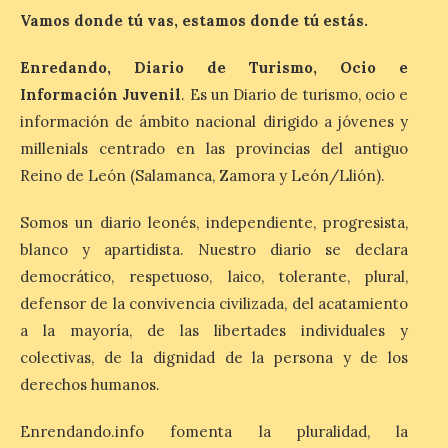
Última llamada: Eclipse
Vamos donde tú vas, estamos donde tú estás.
total del 12 de agosto.
Dónde alojarse y a qué
Enredando, Diario de Turismo, Ocio e
precio
Información Juvenil
. Es un Diario de turismo, ocio e
7 Ago 2026
información de ámbito nacional dirigido a jóvenes y
millenials centrado en las provincias del antiguo
León es la provincia más
Reino de León (Salamanca, Zamora y León/Llión).
económica (116€/noche),
pero también una de las
más agotadas: solo un 4%
Somos un diario leonés, independiente, progresista,
de alojamientos libres.
blanco y apartidista. Nuestro diario se declara
Zamora, Palencia y Álava son las
provincias con menos margen: apenas un
democrático, respetuoso, laico, tolerante, plural,
1% de los alojamientos siguen libres para
esas […]
defensor de la convivencia civilizada, del acatamiento
a la mayoría, de las libertades individuales y
colectivas, de la dignidad de la persona y de los
El eclipse genera un boom
derechos humanos.
de reservas hoteleras y
precios desorbitados,
Enrendando.info fomenta la pluralidad, la
según SiteMinder