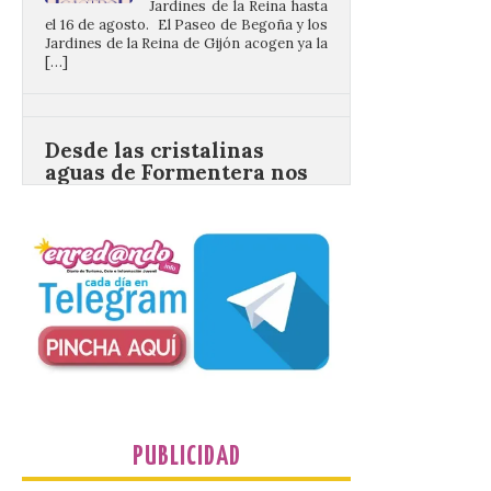
Desde las cristalinas
aguas de Formentera nos
envían la vigésimo
primera fotografía de
León de…viaje.
10 Ago 2026
Nueva edición de León
de…viaje. Una iniciativa
organizado por la sección
juvenil de la Asociación
Enróllate, la Asociación
Conceyu País Llionés y el Diario de
Turismo, Ocio e Información para
jóvenes “Enredando.info”. Desde las
cristalinas aguas de Formentera, Mary
[…]
PUBLICIDAD