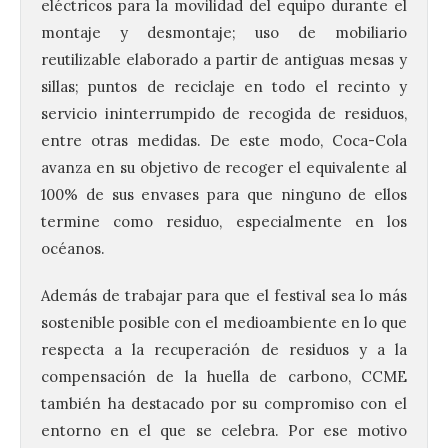
eléctricos para la movilidad del equipo durante el
montaje y desmontaje; uso de mobiliario
reutilizable elaborado a partir de antiguas mesas y
sillas; puntos de reciclaje en todo el recinto y
servicio ininterrumpido de recogida de residuos,
120 jóvenes completan su
entre otras medidas. De este modo, Coca-Cola
formación en robótica y
avanza en su objetivo de recoger el equivalente al
entornos digitales en un
nuevo curso de los
100% de sus envases para que ninguno de ellos
Campamentos Salamanca
termine como residuo, especialmente en los
Tech
océanos.
10 Ago 2026
Además de trabajar para que el festival sea lo más
sostenible posible con el medioambiente en lo que
Los Campamentos
Salamanca Tech, que se
respecta a la recuperación de residuos y a la
desarrollan hasta el 4 de
compensación de la huella de carbono, CCME
septiembre en nueve
turnos semanales con
también ha destacado por su compromiso con el
capacidad para 120 niños cada uno. Un
total de 120 menores han recibido su
entorno en el que se celebra. Por ese motivo
diploma acreditativo tras finalizar esta