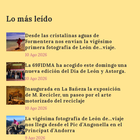
La Térmica Cultural
Lo más leído
albergará hasta el 10 de
enero de 2027 la muestra
‘Eduardo Chillida. Pensar
Desde las cristalinas aguas de
con las manos’, formada
Formentera nos envían la vigésimo
por 125 piezas de una de las figuras
primera fotografía de León de…viaje.
esenciales del arte contemporáneo.
Hierro, vacío y memoria industrial
10 Ago 2026
marcan esta exposición […]
La 69FIDMA ha acogido este domingo una
nueva edición del Día de León y Astorga.
10 Ago 2026
Protección Civil activa la
fase de Preemergencia en
Inaugurada en La Bañeza la exposición
de M. Recicler, un paseo por el arte
Situación Operativa 1 del
motorizado del reciclaje
Plan Estatal General de
Emergencias ante los
10 Ago 2026
riesgos potenciales
La vigésima fotografía de León de…viaje
asociados al eclipse
nos llega desde el Pic d’Angonella en el
Principat d’Andorra
10 Ago 2026
9 Ago 2026