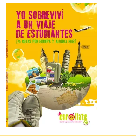
Astorga.
10 Ago 2026
El presidente de la
Diputación de León,
Gerardo Álvarez Courel, y
el vicepresidente Roberto
Aller han participado en el
acto institucional organizado con motivo
del Día de León. Organizada por la
Cámara de Comercio de Gijón, FIDMA es
una feria […]
CIUDEN acoge un nuevo
gran proyecto expositivo
que conecta la obra de
Eduardo Chillida con el
patrimonio industrial
10 Ago 2026