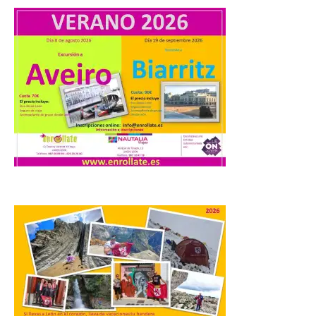
UPL cuestiona a la Junta
por no imponer sanciones
a Aucalsa, como hará el
Principado de Asturias,
por cobrar en la AP-66 la
tarifa íntegra pese a estar
en obras
10 Ago 2026
La formación leonesista
registró una batería de
preguntas escritas en las
Cortes autonómicas
mediante las cuales vuelve
a reclamar a la institución autonómica
que exija al Gobierno de España la
supresión de este peaje por la ilegalidad
de la prórroga […]