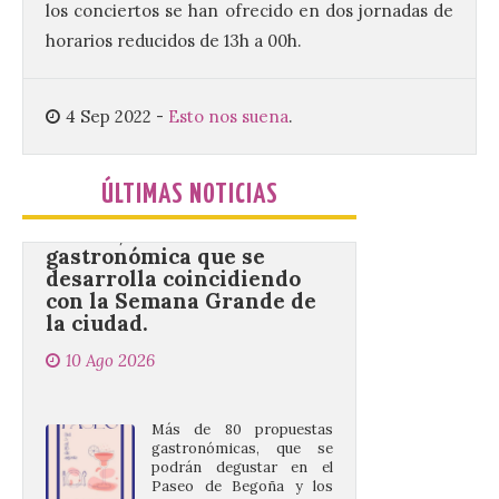
los conciertos se han ofrecido en dos jornadas de
semana de actividades en […]
horarios reducidos de 13h a 00h.
Gijón/Xixón celebra la
4 Sep 2022
-
Esto nos suena
.
tercera edición de Paseo
Gastro, una cita
gastronómica que se
desarrolla coincidiendo
ÚLTIMAS NOTICIAS
con la Semana Grande de
la ciudad.
10 Ago 2026
Más de 80 propuestas
gastronómicas, que se
podrán degustar en el
Paseo de Begoña y los
Jardines de la Reina hasta
el 16 de agosto. El Paseo de Begoña y los
Jardines de la Reina de Gijón acogen ya la
[…]