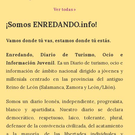
Ver todas »
El dispositivo se refuerza
días antes del eclipse
solar total del 12 de
¡Somos ENREDANDO.info!
agosto, que atravesará
España de oeste a este, y
que movilizará a varios millones de
Vamos donde tú vas, estamos donde tú estás.
personas para disfrutar de este
acontecimiento histórico. Algunas
comunidades autónomas ya han […]
Enredando, Diario de Turismo, Ocio e
Información Juvenil
. Es un Diario de turismo, ocio e
información de ámbito nacional dirigido a jóvenes y
El Ayuntamiento de
millenials centrado en las provincias del antiguo
Segovia presenta “Música
para un eclipse”, un
Reino de León (Salamanca, Zamora y León/Llión).
concierto único con
motivo del eclipse de sol
Somos un diario leonés, independiente, progresista,
blanco y apartidista. Nuestro diario se declara
10 Ago 2026
democrático, respetuoso, laico, tolerante, plural,
defensor de la convivencia civilizada, del acatamiento
La cita, que se celebrará el
12 de agosto en el
a la mayoría, de las libertades individuales y