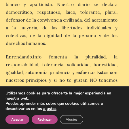
blanco y apartidista. Nuestro diario se declara
democrático, respetuoso, laico, tolerante, plural,
defensor de la convivencia civilizada, del acatamiento
El Ayuntamiento de
Cabrillanes analizará,
a la mayoría, de las libertades individuales y
conforme a la legalidad, la
colectivas, de la dignidad de la persona y de los
solicitud para la
derechos humanos.
celebración del Iberia
Eclipse Festival
Enrendando.info fomenta la pluralidad, la
6 Ago 2026
responsabilidad, tolerancia, solidaridad, honestidad,
igualdad, autonomía, prudencia y esfuerzo. Estos son
Durante la mañana de ayer
nuestros principios y si no te gustan NO tenemos
miércoles ha sido
otros.
registrada en el
Utilizamos cookies para ofrecerte la mejor experiencia en
Ayuntamiento una
nuestra web.
solicitud relacionada con
Puedes aprender más sobre qué cookies utilizamos o
la celebración de este evento. Ante las
informaciones aparecidas en distintos
desactivarlas en los
ajustes
.
medios de comunicación sobre la posible
enredando.info está bajo
licencia de Creative Commons
celebración del denominado Iberia
Aceptar
Rechazar
Ajustes
Reconocimiento-CompartirIgual 4.0 Internacional
.
Eclipse Festival en […]