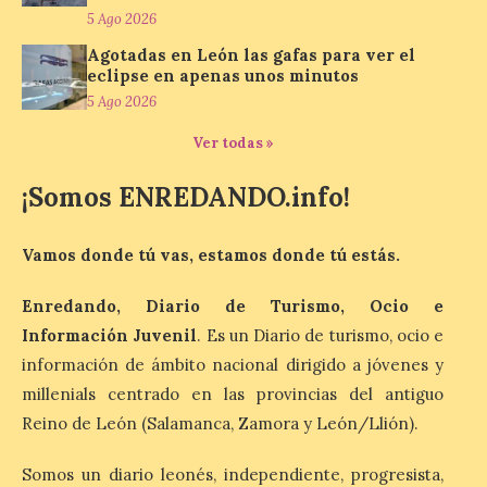
juvenil de la Asociación
5 Ago 2026
Enróllate, la Asociación
Conceyu País Llionés y el Diario de
Agotadas en León las gafas para ver el
Turismo, Ocio e Información para
eclipse en apenas unos minutos
jóvenes “Enredando.info”. Eduardo
Morán nos envía desde la carretera […]
5 Ago 2026
Ver todas »
Camarzius fest: frente al
¡Somos ENREDANDO.info!
macroevento, un festival
cultural transformador
que apuesta por el legado.
Vamos donde tú vas, estamos donde tú estás.
6 Ago 2026
Enredando, Diario de Turismo, Ocio e
Información Juvenil
. Es un Diario de turismo, ocio e
Los días 7, 8 y 9 de agosto
información de ámbito nacional dirigido a jóvenes y
de 2026, Camarzana de
Tera volverá a convertirse
millenials centrado en las provincias del antiguo
en punto de encuentro,
Reino de León (Salamanca, Zamora y León/Llión).
con la Villa Romana de
Orpheus. Vivimos un momento en el que la
música en directo mueve grandes
Somos un diario leonés, independiente, progresista,
fenómenos de […]