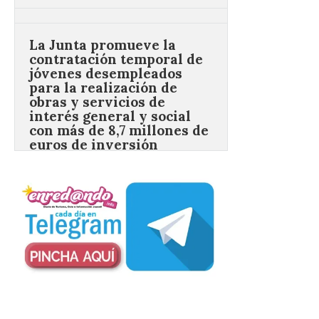
para la realización de
obras y servicios de
interés general y social
con más de 8,7 millones de
euros de inversión
6 Ago 2026
La Consejería de
Industria, Universidades,
Empleo y Comercio
destina 8,75 millones de
euros al programa JOVEL
2026, cofinanciado por el Fondo Social
Europeo Plus (FSE+), para favorecer la
contratación temporal de 300 jóvenes
desempleados inscritos en el Sistema
Nacional de […]
En la Comarca de Liébana