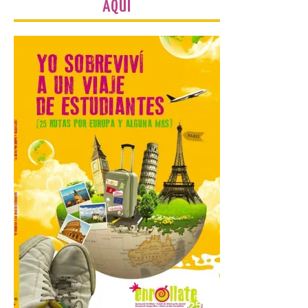
AQUÍ
6 Ago 2026
Se celebrará el próximo
domingo 16 de agosto, a
partir de las 23:00 horas,
en la Plaza Mayor de la
ciudad. El Salón de Plenos
del Ayuntamiento de La Bañeza ha
acogido esta mañana la presentación
oficial del Festival One […]
“Mirar un eclipse sin
protección adecuada
puede causar daños
irreversibles en la retina”
6 Ago 2026
La retinopatía solar puede