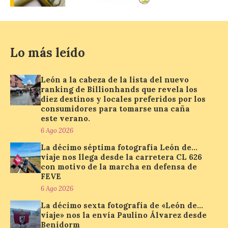
provocar pérdida de
visión central, manchas en
el campo visual y
alteraciones en la
percepción de formas y colores. El
especialista en Oftalmología del Hospital
Lo más leído
San Juan de Dios de León, Dr. Mahave
Ruiz, advierte de […]
León a la cabeza de la lista del nuevo
ranking de Billionhands que revela los
diez destinos y locales preferidos por los
La décimo séptima
consumidores para tomarse una caña
fotografía León de…viaje
este verano.
nos llega desde la
6 Ago 2026
carretera CL 626 con
motivo de la marcha en
La décimo séptima fotografía León de…
defensa de FEVE
viaje nos llega desde la carretera CL 626
con motivo de la marcha en defensa de
6 Ago 2026
FEVE
6 Ago 2026
La décimo sexta fotografía de «León de…
Nueva edición de León
de…viaje. Una iniciativa
viaje» nos la envía Paulino Álvarez desde
organizado por la sección
Benidorm