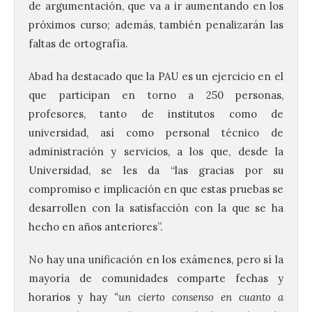
de argumentación, que va a ir aumentando en los
próximos curso; además, también penalizarán las
faltas de ortografía.
La Comisión actualiza su
programa insignia de
Abad ha destacado que la PAU es un ejercicio en el
prácticas Blue Book,
que participan en torno a 250 personas,
abriéndolo a titulados de
profesores, tanto de institutos como de
EFP
universidad, así como personal técnico de
6 Ago 2026
administración y servicios, a los que, desde la
Universidad, se les da “las gracias por su
Las solicitudes estarán
compromiso e implicación en que estas pruebas se
abiertas del 22 de julio al 4
desarrollen con la satisfacción con la que se ha
de septiembre de 2026.
Bruselas, 6 de agosto de
hecho en años anteriores”.
2026.- La Comisión
Europea ha actualizado las normas de su
programa de prácticas, estableciendo un
No hay una unificación en los exámenes, pero sí la
marco único modernizado que hace que el
mayoría de comunidades comparte fechas y
programa […]
horarios y hay
“un cierto consenso en cuanto a