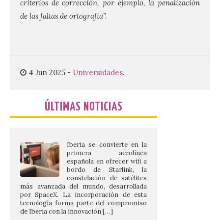
criterios de corrección, por ejemplo, la penalización
de las faltas de ortografía”.
Despega el primer avión
de Iberia con wifi de alta
velocidad gratuito de
Starlink
6 Ago 2026
4 Jun 2025
-
Universidades
.
Iberia se convierte en la
primera aerolínea
ÚLTIMAS NOTICIAS
española en ofrecer wifi a
bordo de Starlink, la
constelación de satélites
más avanzada del mundo, desarrollada
por SpaceX. La incorporación de esta
tecnología forma parte del compromiso
de Iberia con la innovación […]
La Junta promueve la
contratación temporal de
jóvenes desempleados