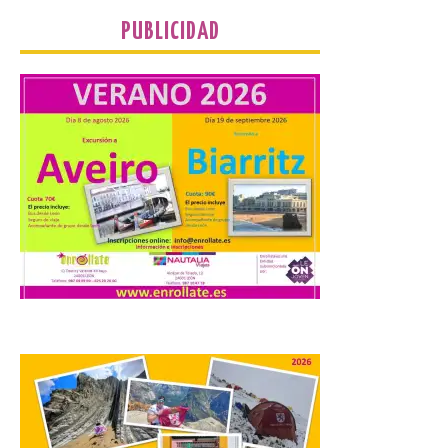
inmediatas que frenen el deterioro y el
riesgo de colapso. Los procuradores de
PUBLICIDAD
Unión del Pueblo […]
La Universidad de León
distribuye folletos con la
programación del evento
del eclipse solar que
organiza con la ESA y el
Ayuntamiento
7 Ago 2026
Los materiales ya pueden
recogerse gratuitamente
en la Oficina de
Información Turística de
León e incluyen, además
del programa del evento, una guía
práctica con recomendaciones
elaboradas por especialistas para