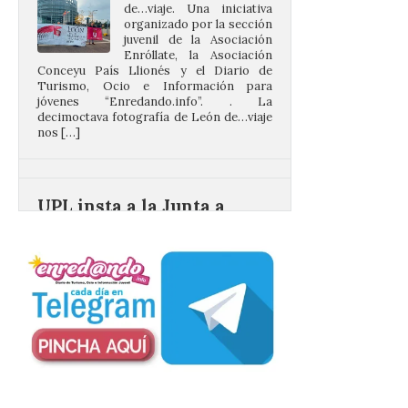
Enróllate, la Asociación
Conceyu País Llionés y el Diario de
Turismo, Ocio e Información para
jóvenes “Enredando.info”. . La
decimoctava fotografía de León de…viaje
nos […]
UPL insta a la Junta a
actuar para salvar el
castillo del Asmesnal, un
BIC en estado de ruina
7 Ago 2026
Un Bien de Interés
Cultural abandonado
desde 1949. Los
procuradores leonesistas
plantean que la Junta
contacte cuanto antes con los
propietarios para exigirles medidas