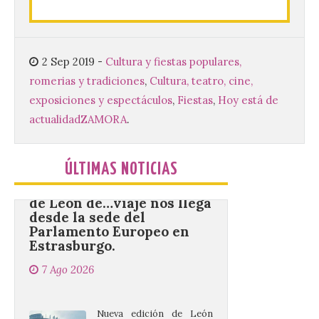
monasterio cisterciense
de Santa María la Real de
Gradefes. Una cita
imprescindible para disfrutar de los
mejores dulces conventuales, tradición,
2 Sep 2019
-
Cultura y fiestas populares,
cultura y un ambiente único. El
romerias y tradiciones
,
Cultura, teatro, cine,
Ayuntamiento de Gradefes, intentando
[…]
exposiciones y espectáculos
,
Fiestas
,
Hoy está de
actualidad
ZAMORA
.
La decimoctava fotografía
de León de…viaje nos llega
ÚLTIMAS NOTICIAS
desde la sede del
Parlamento Europeo en
Estrasburgo.
7 Ago 2026
Nueva edición de León
de…viaje. Una iniciativa
organizado por la sección
juvenil de la Asociación