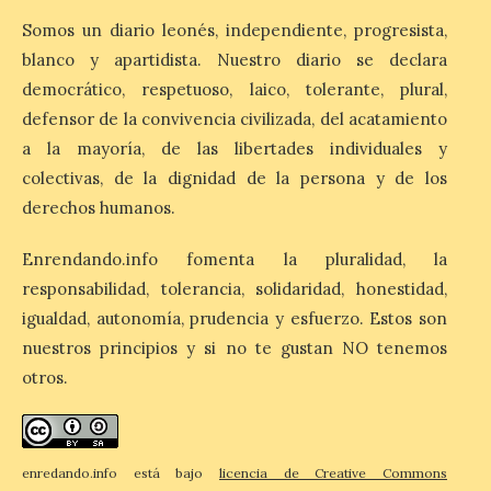
de alojamientos libres.
Zamora, Palencia y Álava son las
Somos un diario leonés, independiente, progresista,
provincias con menos margen: apenas un
blanco y apartidista. Nuestro diario se declara
1% de los alojamientos siguen libres para
esas […]
democrático, respetuoso, laico, tolerante, plural,
defensor de la convivencia civilizada, del acatamiento
a la mayoría, de las libertades individuales y
El eclipse genera un boom
colectivas, de la dignidad de la persona y de los
de reservas hoteleras y
derechos humanos.
precios desorbitados,
según SiteMinder
Enrendando.info fomenta la pluralidad, la
7 Ago 2026
responsabilidad, tolerancia, solidaridad, honestidad,
igualdad, autonomía, prudencia y esfuerzo. Estos son
Asturias lidera el impacto
nuestros principios y si no te gustan NO tenemos
del fenómeno, con el
mayor aumento en
otros.
reservas, precios y
antelación de compra. El
auge de la demanda redefine la
planificación: reservas más anticipadas y
estancias más breves en torno al evento.
enredando.info está bajo
licencia de Creative Commons
Madrid, 7 agosto de […]