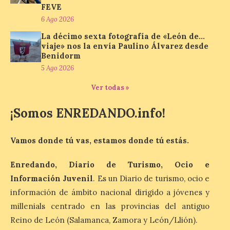
FEVE
La cadena hotelera pública
6 Ago 2026
volverá a estar presente
en la zona de descanso
La décimo sexta fotografía de «León de…
junto al control de firmas
viaje» nos la envía Paulino Álvarez desde
y, como novedad, en el
Benidorm
Leaders Lounge, dos espacios exclusivos
para los ciclistas. El recorrido de La
5 Ago 2026
Vuelta discurrirá junto a 17 […]
Ver todas »
¡Somos ENREDANDO.info!
Última llamada: Eclipse
total del 12 de agosto.
Dónde alojarse y a qué
Vamos donde tú vas, estamos donde tú estás.
precio
Enredando, Diario de Turismo, Ocio e
7 Ago 2026
Información Juvenil
. Es un Diario de turismo, ocio e
información de ámbito nacional dirigido a jóvenes y
León es la provincia más
millenials centrado en las provincias del antiguo
económica (116€/noche),
pero también una de las
Reino de León (Salamanca, Zamora y León/Llión).
más agotadas: solo un 4%