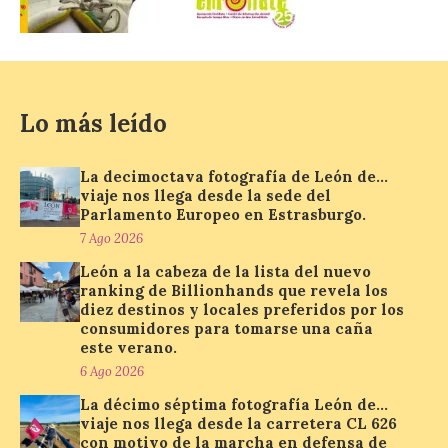
localizar y disfrutar del
eclipse solar del 12 de
agosto con seguridad
7 Ago 2026
Lo más leído
Se trata de un visor web
que permite conocer la
La decimoctava fotografía de León de…
posición exacta del Sol y
así localizar el lugar ideal
viaje nos llega desde la sede del
para observar el eclipse
Parlamento Europeo en Estrasburgo.
solar del 12 de agosto de 2026 sin
7 Ago 2026
obstáculos. El visor es una herramienta a
la […]
León a la cabeza de la lista del nuevo
ranking de Billionhands que revela los
diez destinos y locales preferidos por los
consumidores para tomarse una caña
Paradores renueva su
este verano.
compromiso con La Vuelta
6 Ago 2026
como patrocinador oficial
La décimo séptima fotografía León de…
7 Ago 2026
viaje nos llega desde la carretera CL 626
con motivo de la marcha en defensa de