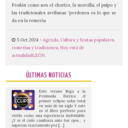
Edition, una nueva cita
Froilán como son el chorizo, la morcilla, el pulpo y
musical de las fiestas
las tradicionales avellanas “perdones es lo que se
patronales. El salón de plenos del
Ayuntamiento de La Bañeza acogió el 4 de
da en la romería
agosto la presentación oficial del Brujería
Fest Summer […]
5 Oct 2024
-
Agenda
,
Cultura y fiestas populares,
romerias y tradiciones
,
Hoy está de
El gran libro del eclipse
actualidad
LEÓN
.
9 Ago 2026
ÚLTIMAS NOTICIAS
Este verano llega a la
Península Ibérica el
primer eclipse solar total
en más de un siglo Y este
es el libro perfecto para
vivirlo como una experiencia inolvidable.
¿Y si el cielo cambiara ante tus ojos… y
supieras exactamente por […]