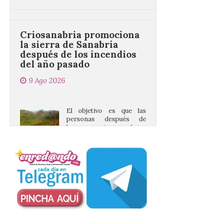
Criosanabria promociona
la sierra de Sanabria
después de los incendios
del año pasado
9 Ago 2026
El objetivo es que las
personas después de
hacer una cima acudan a
un comercio local para
que le selle el pasaporte,
de este modo también se colabora con el
comercio local sanabrés después de los
graves incendios de 2025. […]
Nace GEO-Arena: un
nuevo deporte creado en
la Universidad de León
para que nadie quede