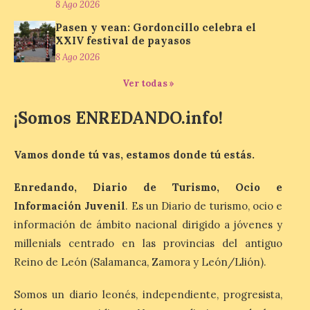
Concierto del Iberia
8 Ago 2026
Marimba Ensemble en la
Pasen y vean: Gordoncillo celebra el
Plaza del Ayuntamiento de
XXIV festival de payasos
Ponferrada
8 Ago 2026
9 Ago 2026
Ver todas »
Iberia Marimba es un es
¡Somos ENREDANDO.info!
un encuentro
internacional que se
celebra en el mes de
Vamos donde tú vas, estamos donde tú estás.
agosto en la localidad
gallega de Merza, dedicado a la marimba y
la música de cámara. La Plaza del
Enredando, Diario de Turismo, Ocio e
Ayuntamiento de Ponferrada acogerá
este domingo, […]
Información Juvenil
. Es un Diario de turismo, ocio e
información de ámbito nacional dirigido a jóvenes y
millenials centrado en las provincias del antiguo
MADO Madrid Orgullo
Reino de León (Salamanca, Zamora y León/Llión).
2026 vuelve a situarse
como uno de los
Somos un diario leonés, independiente, progresista,
principales motores