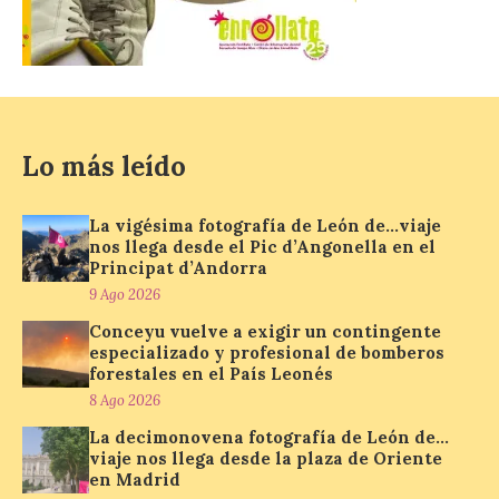
Cinco Villas […]
La vigésima fotografía de
León de…viaje nos llega
desde el Pic d’Angonella
en el Principat d’Andorra
Lo más leído
9 Ago 2026
La vigésima fotografía de León de…viaje
nos llega desde el Pic d’Angonella en el
Nueva edición de León
Principat d’Andorra
de…viaje. Una iniciativa
9 Ago 2026
organizado por la sección
juvenil de la Asociación
Conceyu vuelve a exigir un contingente
Enróllate, la Asociación
especializado y profesional de bomberos
Conceyu País Llionés y el Diario de
forestales en el País Leonés
Turismo, Ocio e Información para
jóvenes “Enredando.info”. Miguel Robles
8 Ago 2026
nos envía la vigésima fotografía de […]
La decimonovena fotografía de León de…
viaje nos llega desde la plaza de Oriente
en Madrid