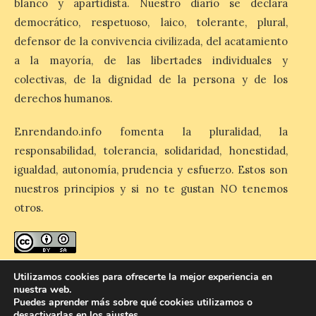
blanco y apartidista. Nuestro diario se declara
económicos y turísticos de
Madrid
democrático, respetuoso, laico, tolerante, plural,
defensor de la convivencia civilizada, del acatamiento
9 Ago 2026
a la mayoría, de las libertades individuales y
colectivas, de la dignidad de la persona y de los
El gasto total aumentó un
derechos humanos.
1,4 % respecto al año
pasado y un 4,6 % frente a
un periodo estándar. Por
Enrendando.info fomenta la pluralidad, la
categorías, el alojamiento
turístico concentró la mayor parte del
responsabilidad, tolerancia, solidaridad, honestidad,
gasto, con un 25,9 % del total, seguido por
igualdad, autonomía, prudencia y esfuerzo. Estos son
restauración […]
nuestros principios y si no te gustan NO tenemos
otros.
enredando.info está bajo
licencia de Creative Commons
Utilizamos cookies para ofrecerte la mejor experiencia en
nuestra web.
Reconocimiento-CompartirIgual 4.0 Internacional
.
Puedes aprender más sobre qué cookies utilizamos o
desactivarlas en los
ajustes
.