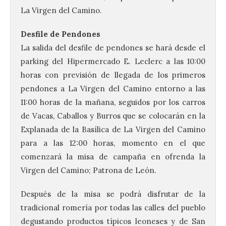
La Virgen del Camino.
Desfile de Pendones
La salida del desfile de pendones se hará desde el
parking del Hipermercado E. Leclerc a las 10:00
horas con previsión de llegada de los primeros
pendones a La Virgen del Camino entorno a las
11:00 horas de la mañana, seguidos por los carros
de Vacas, Caballos y Burros que se colocarán en la
Brujería Fest Summer un
Explanada de la Basílica de La Virgen del Camino
festival que se celebrará
para a las 12:00 horas, momento en el que
el 11 de agosto en la
comenzará la misa de campaña en ofrenda la
Bañeza
Virgen del Camino; Patrona de León.
9 Ago 2026
Después de la misa se podrá disfrutar de la
tradicional romería por todas las calles del pueblo
El Ayuntamiento de La
Bañeza presenta el
degustando productos típicos leoneses y de San
Brujería Fest Summer