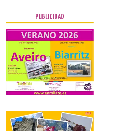
fuera del juego
9 Ago 2026
PUBLICIDAD
El profesorado de la
Facultad de Ciencias de la
Actividad Física y del
Deporte de la ULE diseña
una propuesta que
combina acción rápida, toma de
decisiones y colaboración estratégica sin
que ningún participante quede excluido
del juego. GEO-Arena nace […]
Transportes activa un
dispositivo especial para
facilitar la movilidad
durante el eclipse total de
Sol del 12 de agosto
9 Ago 2026