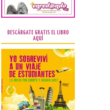
El Mercado Medieval abre
sus puertas en La Bañeza
con más de 60 puestos y
un amplio programa de
animación.
6 Ago 2026
DESCÁRGATE GRATIS EL LIBRO
La programación
AQUÍ
incorpora un amplio
calendario de actividades
de animación dirigidas a
todos los públicos. La
Bañeza inauguró en la tarde de este
martes 4 de agosto una nueva edición de
su tradicional Mercado Medieval, que
hasta el próximo 6 […]
Un viaje a la Antigüedad:
el Museo del Prado
propone un recorrido por
obras de su Colección de
inspiración clásica