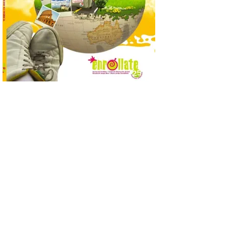
6 Ago 2026
Al hilo del estreno de La
Odisea de Christopher
Nolan. La pieza de vídeo
reúne una selección de
obras relacionadas con la
Antigüedad clásica, la mitología y los
viajes, que se suceden al ritmo de un
evocador tema de La […]
Patrimonio Nacional
cancela la temporada de
fuentes de La Granja ante
la escasez de agua
6 Ago 2026
Esta medida afecta a los
espectáculos nocturnos
de la Fuente Baños de
Diana previstos para los
días 8, 15 y 22 de agosto,
así como al encendido extraordinario del