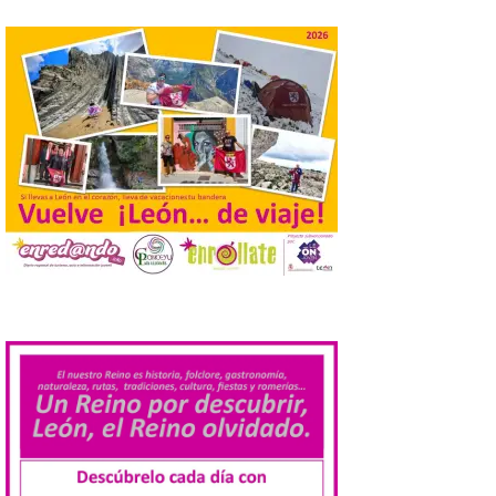
celebración del denominado Iberia
Eclipse Festival en […]
La Universidad de León
retoma las excavaciones
en La Peña del Castro para
profundizar en la vida
cotidiana de la Edad del
Hierro
6 Ago 2026
La novena campaña
.
arqueológica centrará sus
trabajos en el estudio de la
organización urbana y la
vida cotidiana del poblado
y contará con la participación de
estudiantes del grado en Historia. La
excavación se complementará con
actividades de divulgación abiertas […]