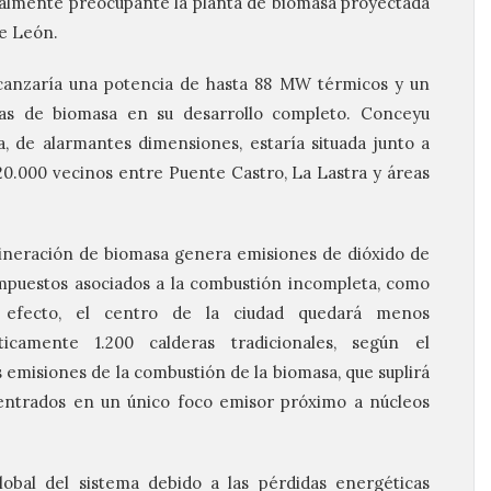
almente preocupante la planta de biomasa proyectada
de León.
alcanzaría una potencia de hasta 88 MW térmicos y un
as de biomasa en su desarrollo completo. Conceyu
a, de alarmantes dimensiones, estaría situada junto a
0.000 vecinos entre Puente Castro, La Lastra y áreas
cineración de biomasa genera emisiones de dióxido de
ompuestos asociados a la combustión incompleta, como
n efecto, el centro de la ciudad quedará menos
ticamente 1.200 calderas tradicionales, según el
 emisiones de la combustión de la biomasa, que suplirá
centrados en un único foco emisor próximo a núcleos
global del sistema debido a las pérdidas energéticas