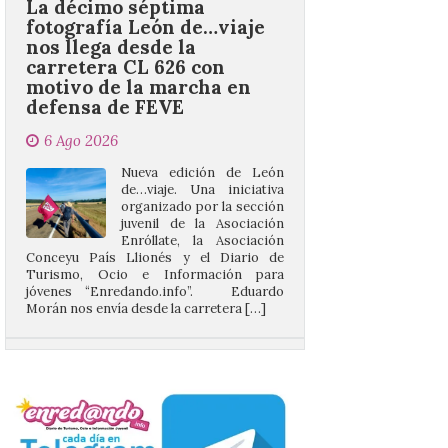
motivo de la marcha en
defensa de FEVE
6 Ago 2026
Nueva edición de León
de…viaje. Una iniciativa
organizado por la sección
juvenil de la Asociación
Enróllate, la Asociación
Conceyu País Llionés y el Diario de
Turismo, Ocio e Información para
jóvenes “Enredando.info”. Eduardo
Morán nos envía desde la carretera […]
Camarzius fest: frente al
macroevento, un festival
cultural transformador
que apuesta por el legado.
6 Ago 2026
Los días 7, 8 y 9 de agosto
de 2026, Camarzana de