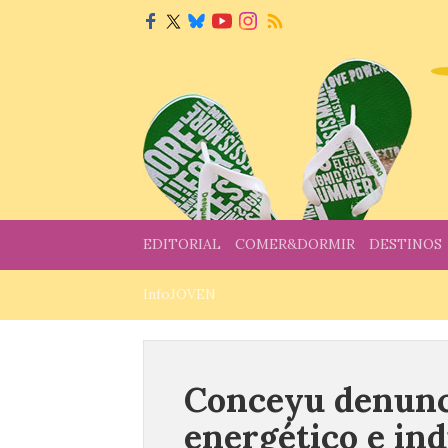
EDITORIAL
COMER&DORMIR
DESTINOS
InfoJOVEN
Conceyu denunci
energético e ind