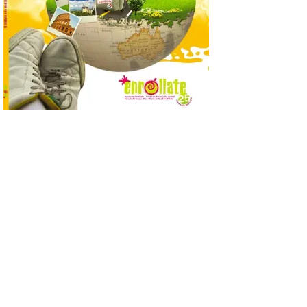
posición exacta del Sol y
así localizar el lugar ideal
para observar el eclipse
solar del 12 de agosto de 2026 sin
obstáculos. El visor es una herramienta a
la […]
Paradores renueva su
compromiso con La Vuelta
como patrocinador oficial
7 Ago 2026
La cadena hotelera pública
volverá a estar presente
en la zona de descanso
junto al control de firmas
y, como novedad, en el
Leaders Lounge, dos espacios exclusivos
para los ciclistas. El recorrido de La
Vuelta discurrirá junto a 17 […]
Última llamada: Eclipse