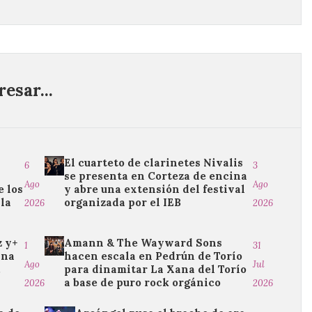
esar...
El cuarteto de clarinetes Nivalis
6
3
se presenta en Corteza de encina
Ago
Ago
e los
y abre una extensión del festival
 la
organizada por el IEB
2026
2026
z y+
Amann & The Wayward Sons
1
31
ina
hacen escala en Pedrún de Torío
Ago
Jul
.
para dinamitar La Xana del Torío
a base de puro rock orgánico
2026
2026