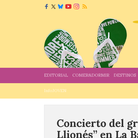
EDITORIAL
COMER&DORMIR
DESTINOS
InfoJOVEN
Concierto del gr
Llionés” en La 