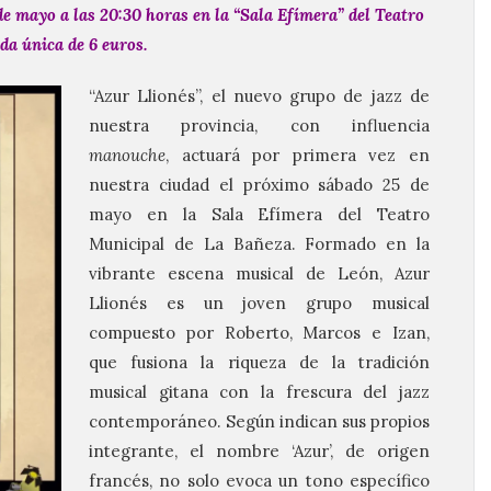
 de mayo a las 20:30 horas en la “Sala Efímera” del Teatro
a única de 6 euros.
“Azur Llionés”, el nuevo grupo de jazz de
nuestra provincia, con influencia
manouche
, actuará por primera vez en
nuestra ciudad el próximo sábado 25 de
mayo en la Sala Efímera del Teatro
Municipal de La Bañeza. Formado en la
vibrante escena musical de León, Azur
Llionés es un joven grupo musical
compuesto por Roberto, Marcos e Izan,
que fusiona la riqueza de la tradición
musical gitana con la frescura del jazz
contemporáneo. Según indican sus propios
integrante, el nombre ‘Azur’, de origen
francés, no solo evoca un tono específico