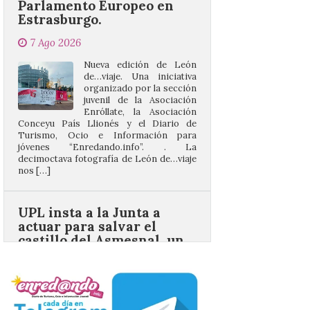
7 Ago 2026
Nueva edición de León
de…viaje. Una iniciativa
organizado por la sección
juvenil de la Asociación
Enróllate, la Asociación
Conceyu País Llionés y el Diario de
Turismo, Ocio e Información para
jóvenes “Enredando.info”. . La
decimoctava fotografía de León de…viaje
nos […]
UPL insta a la Junta a
actuar para salvar el
castillo del Asmesnal, un
BIC en estado de ruina
7 Ago 2026
Un Bien de Interés
Cultural abandonado
desde 1949. Los
procuradores leonesistas
plantean que la Junta