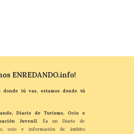
del fenómeno, con el
mayor aumento en
reservas, precios y
antelación de compra. El
auge de la demanda redefine la
planificación: reservas más anticipadas y
estancias más breves en torno al evento.
Madrid, 7 agosto de […]
mos ENREDANDO.info!
 donde tú vas, estamos donde tú
ando, Diario de Turismo, Ocio e
mación Juvenil
. Es un Diario de
mo, ocio e información de ámbito