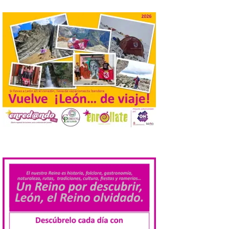
de agosto de 2026. La programación […]
Laciana comienza su
programación para
disfrutar el eclipse total
del 12 de agosto
7 Ago 2026
Durante los días 1 y 2 de
agosto, tanto el público
infantil como el adulto
pudo disfrutar de un
planetario que se instaló
.
en el polideportivo municipal, con pases
de mañana dedicados preferentemente al
público infantil y, el resto del […]
Más de 200.000 jóvenes
nacidos en 2008 ya han
solicitado el Bono Cultural
Joven 2026 en su primer