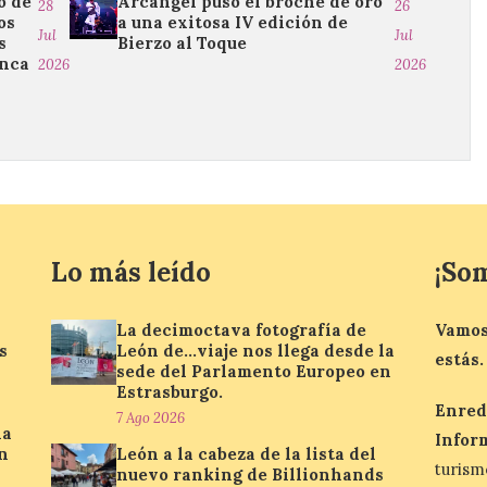
o de
Arcángel puso el broche de oro
28
26
os
a una exitosa IV edición de
Jul
Jul
s
Bierzo al Toque
anca
2026
2026
Lo más leído
¡So
La decimoctava fotografía de
Vamos
s
León de…viaje nos llega desde la
estás.
sede del Parlamento Europeo en
Estrasburgo.
Enred
7 Ago 2026
la
Infor
n
León a la cabeza de la lista del
turis
nuevo ranking de Billionhands