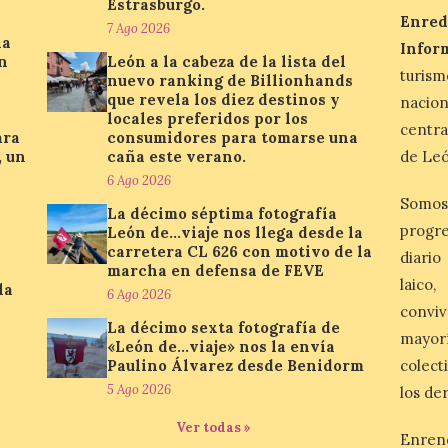
Estrasburgo.
Enred
7 Ago 2026
la
Infor
n
León a la cabeza de la lista del
turis
nuevo ranking de Billionhands
que revela los diez destinos y
nacio
locales preferidos por los
centra
ara
consumidores para tomarse una
, un
caña este verano.
de Leó
6 Ago 2026
Somos
La décimo séptima fotografía
progre
León de…viaje nos llega desde la
carretera CL 626 con motivo de la
diario
marcha en defensa de FEVE
laico
la
6 Ago 2026
conviv
La décimo sexta fotografía de
mayor
«León de…viaje» nos la envía
Paulino Álvarez desde Benidorm
colect
5 Ago 2026
los de
Ver todas »
Enren