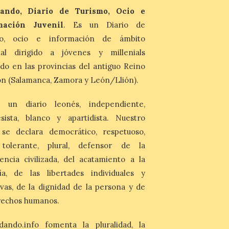
Última llamada: Eclipse
ando, Diario de Turismo, Ocio e
total del 12 de agosto.
Dónde alojarse y a qué
mación Juvenil
. Es un Diario de
precio
mo, ocio e información de ámbito
7 Ago 2026
nal dirigido a jóvenes y millenials
do en las provincias del antiguo Reino
León es la provincia más
económica (116€/noche),
n (Salamanca, Zamora y León/Llión).
pero también una de las
más agotadas: solo un 4%
de alojamientos libres.
 un diario leonés, independiente,
Zamora, Palencia y Álava son las
sista, blanco y apartidista. Nuestro
provincias con menos margen: apenas un
1% de los alojamientos siguen libres para
 se declara democrático, respetuoso,
esas […]
, tolerante, plural, defensor de la
encia civilizada, del acatamiento a la
El eclipse genera un boom
ía, de las libertades individuales y
de reservas hoteleras y
ivas, de la dignidad de la persona y de
precios desorbitados,
según SiteMinder
rechos humanos.
7 Ago 2026
dando.info fomenta la pluralidad, la