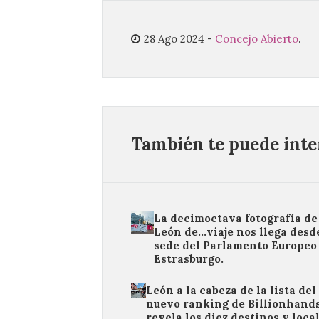
28 Ago 2024
-
Concejo Abierto
.
También te puede inter
La decimoctava fotografía de
León de…viaje nos llega desde
sede del Parlamento Europeo
Estrasburgo.
León a la cabeza de la lista del
nuevo ranking de Billionhand
revela los diez destinos y loca