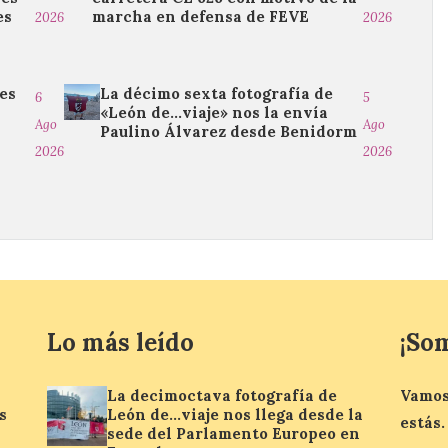
es
marcha en defensa de FEVE
2026
2026
es
La décimo sexta fotografía de
6
5
«León de…viaje» nos la envía
Ago
Ago
Paulino Álvarez desde Benidorm
2026
2026
Lo más leído
¡So
La decimoctava fotografía de
Vamos
s
León de…viaje nos llega desde la
estás.
sede del Parlamento Europeo en