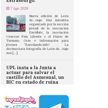
7 Ago 2026
Nueva edición de León
de…viaje. Una iniciativa
organizado por la sección
juvenil de la Asociación
Enróllate, la Asociación
Conceyu País Llionés y el Diario de
Turismo, Ocio e Información para
jóvenes “Enredando.info”. . La
decimoctava fotografía de León de…viaje
nos […]
UPL insta a la Junta a
actuar para salvar el
castillo del Asmesnal, un
BIC en estado de ruina
7 Ago 2026
Un Bien de Interés
Cultural abandonado
desde 1949. Los
procuradores leonesistas