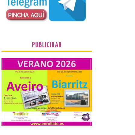
plantean que la Junta
contacte cuanto antes con los
propietarios para exigirles medidas
inmediatas que frenen el deterioro y el
riesgo de colapso. Los procuradores de
Unión del Pueblo […]
La Universidad de León
PUBLICIDAD
distribuye folletos con la
programación del evento
del eclipse solar que
organiza con la ESA y el
Ayuntamiento
7 Ago 2026
Los materiales ya pueden
recogerse gratuitamente
en la Oficina de
Información Turística de
León e incluyen, además
del programa del evento, una guía
práctica con recomendaciones
elaboradas por especialistas para
observar el eclipse con seguridad León, 7