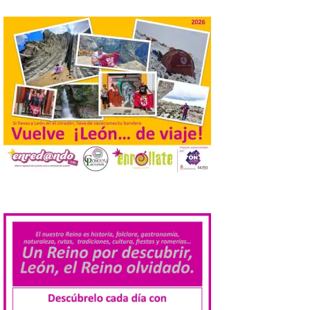
de agosto de 2026. La programación […]
Laciana comienza su
programación para
disfrutar el eclipse total
del 12 de agosto
7 Ago 2026
Durante los días 1 y 2 de
agosto, tanto el público
infantil como el adulto
pudo disfrutar de un
.
planetario que se instaló
en el polideportivo municipal, con pases
de mañana dedicados preferentemente al
público infantil y, el resto del […]
Más de 200.000 jóvenes
nacidos en 2008 ya han
solicitado el Bono Cultural
Joven 2026 en su primer