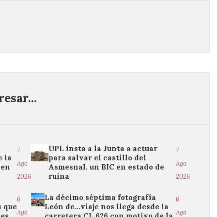
esar...
UPL insta a la Junta a actuar
7
7
 la
para salvar el castillo del
Ago
Ago
 en
Asmesnal, un BIC en estado de
ruina
2026
2026
La décimo séptima fotografía
6
6
s que
León de…viaje nos llega desde la
Ago
Ago
les
carretera CL 626 con motivo de la