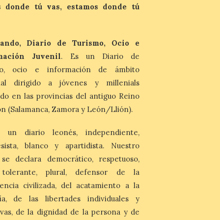
Los materiales ya pueden
 donde tú vas, estamos donde tú
recogerse gratuitamente
en la Oficina de
Información Turística de
León e incluyen, además
ando, Diario de Turismo, Ocio e
del programa del evento, una guía
práctica con recomendaciones
mación Juvenil
. Es un Diario de
elaboradas por especialistas para
mo, ocio e información de ámbito
observar el eclipse con seguridad León, 7
de agosto de 2026. La programación […]
nal dirigido a jóvenes y millenials
do en las provincias del antiguo Reino
n (Salamanca, Zamora y León/Llión).
 un diario leonés, independiente,
sista, blanco y apartidista. Nuestro
 se declara democrático, respetuoso,
, tolerante, plural, defensor de la
encia civilizada, del acatamiento a la
ía, de las libertades individuales y
ivas, de la dignidad de la persona y de