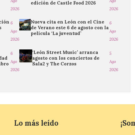
Ago
Ago
edición de Castle Food 2026
2026
2026
ción
Nueva cita en León con el Cine
6
6
s
de Verano este 6 de agosto con la
Ago
Ago
película ‘La juventud’
2026
2026
‘León Street Music’ arranca
6
5
edad
agosto con los conciertos de
Ago
Ago
ibro
Sala2 y The Corzos
2026
2026
Lo más leído
¡So