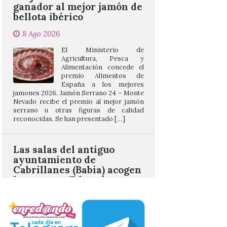
8 Ago 2026
El Ministerio de
Agricultura, Pesca y
Alimentación concede el
premio Alimentos de
España a los mejores
jamones 2026. Jamón Serrano 24 – Monte
Nevado recibe el premio al mejor jamón
serrano u otras figuras de calidad
reconocidas. Se han presentado […]
Las salas del antiguo
ayuntamiento de
Cabrillanes (Babia) acogen
la muestra ‘Eduardo
Arroyo en la colección del
ILC’
8 Ago 2026
La muestra, que podrá
contemplarse hasta el
próximo 4 de octubre,