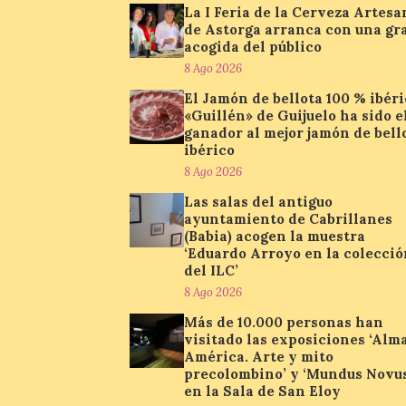
La I Feria de la Cerveza Artesa
de Astorga arranca con una gr
acogida del público
8 Ago 2026
El Jamón de bellota 100 % ibér
«Guillén» de Guijuelo ha sido e
ganador al mejor jamón de bell
ibérico
8 Ago 2026
Las salas del antiguo
ayuntamiento de Cabrillanes
(Babia) acogen la muestra
‘Eduardo Arroyo en la colecció
del ILC’
8 Ago 2026
Más de 10.000 personas han
visitado las exposiciones ‘Alm
América. Arte y mito
precolombino’ y ‘Mundus Novus
en la Sala de San Eloy