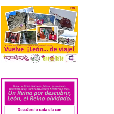
Pasen y vean: Gordoncillo
celebra el XXIV festival de
payasos
8 Ago 2026
La información en la web
del Ayuntamiento sobre
este evento es del año
2022 y la de su página de
turismo de 2025 La firme
apuesta cultural que en las últimas
décadas viene desarrollando Gordoncillo,
.
tiene un momento culminante en […]
Villadangos recrea la
batalla en el que se
decidió el futuro del Reino
de León
8 Ago 2026