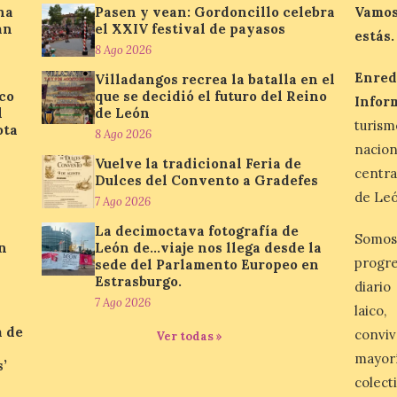
na
Pasen y vean: Gordoncillo celebra
Vamos
an
el XXIV festival de payasos
estás.
8 Ago 2026
Enred
Villadangos recrea la batalla en el
ico
que se decidió el futuro del Reino
Infor
l
de León
turis
ota
8 Ago 2026
nacio
Vuelve la tradicional Feria de
centra
Dulces del Convento a Gradefes
de Leó
7 Ago 2026
La decimoctava fotografía de
Somos
n
León de…viaje nos llega desde la
progre
sede del Parlamento Europeo en
Estrasburgo.
diario
7 Ago 2026
laico
a de
conviv
Ver todas »
mayor
’
colect