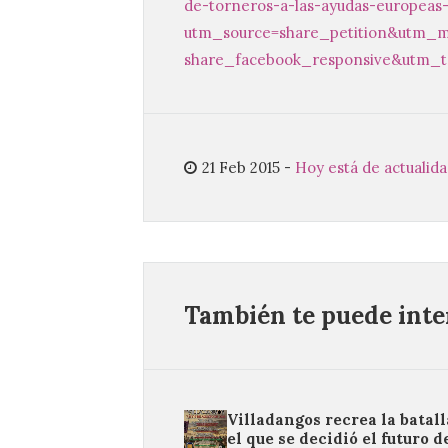
de-
torneros-a-las-ayudas-
europeas-
utm_source=share_petition&utm_
m
share_facebook_responsive&utm_
21 Feb 2015
-
Hoy está de actualid
También te puede inter
Villadangos recrea la batall
el que se decidió el futuro d