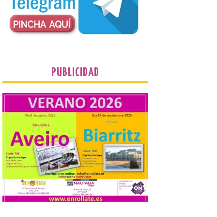
plantea tanto los temas
que más preocupaban y
fascinaban a este autor de talla
internacional como las múltiples técnicas
que usó y sus sólidos vínculos con la
Montaña Occidental. […]
Más de 10.000 personas
PUBLICIDAD
han visitado las
exposiciones ‘Alma de
América. Arte y mito
precolombino’ y ‘Mundus
Novus’ en la Sala de San
Eloy
8 Ago 2026
Ambas exposiciones se
podrán visitar hasta el 30
de agosto y la entrada es
gratuita. El horario de
apertura es de martes a
domingo, de 11:30 a 13:30 horas y de 18:00
a 21:00 horas. La Sala de San Eloy […]