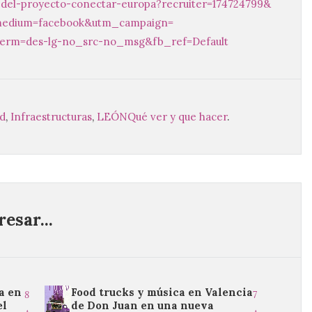
del-proyecto-conectar
-europa?recruiter=174724799&
edium=facebook&utm_campaign=
term=des-lg-no_src-no_msg&fb_
ref=Default
ad
,
Infraestructuras
,
LEÓN
Qué ver y que hacer
.
esar...
a en
Food trucks y música en Valencia
8
7
el
de Don Juan en una nueva