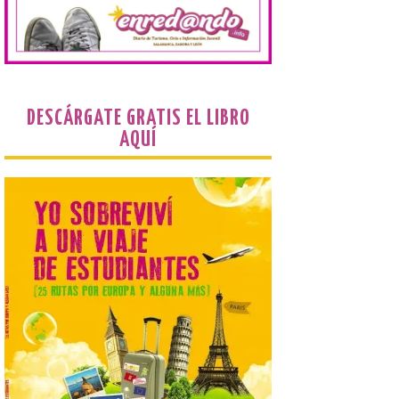
Una de las novedades de
esta edición de la Batalla
de Villadangos es el plato
principal del Menú, un
cordero asado al fuego y
las brasas in situ durante 5 horas. . Los
días 7, 8 y 9 de este […]
DESCÁRGATE GRATIS EL LIBRO
AQUÍ
Vuelve la tradicional Feria
de Dulces del Convento a
Gradefes
7 Ago 2026
Tendrá lugar el 9 de
agosto en los aledaños del
monasterio cisterciense
de Santa María la Real de
Gradefes. Una cita
imprescindible para disfrutar de los
mejores dulces conventuales, tradición,
cultura y un ambiente único. El
Ayuntamiento de Gradefes, intentando
[…]