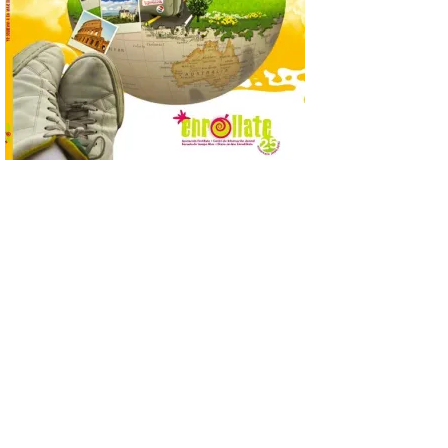
La decimoctava fotografía
de León de…viaje nos llega
desde la sede del
Parlamento Europeo en
Estrasburgo.
7 Ago 2026
Nueva edición de León
de…viaje. Una iniciativa
organizado por la sección
juvenil de la Asociación
Enróllate, la Asociación
Conceyu País Llionés y el Diario de
Turismo, Ocio e Información para
jóvenes “Enredando.info”. . La
decimoctava fotografía de León de…viaje
nos […]
UPL insta a la Junta a
actuar para salvar el
castillo del Asmesnal, un