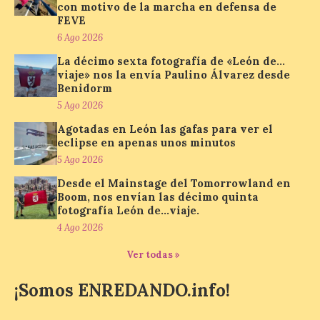
todos los públicos. La
con motivo de la marcha en defensa de
Bañeza inauguró en la tarde de este
FEVE
martes 4 de agosto una nueva edición de
su tradicional Mercado Medieval, que
6 Ago 2026
hasta el próximo 6 […]
La décimo sexta fotografía de «León de…
viaje» nos la envía Paulino Álvarez desde
Benidorm
Un viaje a la Antigüedad:
5 Ago 2026
el Museo del Prado
Agotadas en León las gafas para ver el
propone un recorrido por
eclipse en apenas unos minutos
obras de su Colección de
5 Ago 2026
inspiración clásica
Desde el Mainstage del Tomorrowland en
6 Ago 2026
Boom, nos envían las décimo quinta
fotografía León de…viaje.
4 Ago 2026
Al hilo del estreno de La
Odisea de Christopher
Ver todas »
Nolan. La pieza de vídeo
reúne una selección de
obras relacionadas con la
¡Somos ENREDANDO.info!
Antigüedad clásica, la mitología y los
viajes, que se suceden al ritmo de un
evocador tema de La […]