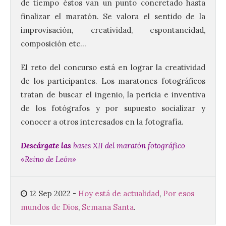
de tiempo éstos van un punto concretado hasta
finalizar el maratón. Se valora el sentido de la
improvisación, creatividad, espontaneidad,
El Ayuntamiento de La
composición etc…
Bañeza presenta el
Festival One More Time,
una cita con la música de
El reto del concurso está en lograr la creatividad
los 80 y 90 para el 16 de
de los participantes. Los maratones fotográficos
agosto en la Plaza Mayor.
tratan de buscar el ingenio, la pericia e inventiva
6 Ago 2026
de los fotógrafos y por supuesto socializar y
conocer a otros interesados en la fotografía.
Se celebrará el próximo
domingo 16 de agosto, a
Descárgate las
bases XII del maratón fotográfico
partir de las 23:00 horas,
«Reino de León»
en la Plaza Mayor de la
ciudad. El Salón de Plenos
del Ayuntamiento de La Bañeza ha
acogido esta mañana la presentación
12 Sep 2022
-
Hoy está de actualidad
,
Por esos
oficial del Festival One […]
mundos de Dios
,
Semana Santa
.