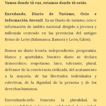
Vamos donde tú vas, estamos donde tú estás.
Enredando, Diario de Turismo, Ocio e
Patrimonio Nacional
Información Juvenil
. Es un Diario de turismo, ocio e
cancela la temporada de
información de ámbito nacional dirigido a jóvenes y
fuentes de La Granja ante
la escasez de agua
millenials centrado en las provincias del antiguo
Reino de León (Salamanca, Zamora y León/Llión).
6 Ago 2026
Somos un diario leonés, independiente, progresista,
Esta medida afecta a los
blanco y apartidista. Nuestro diario se declara
espectáculos nocturnos
de la Fuente Baños de
democrático, respetuoso, laico, tolerante, plural,
Diana previstos para los
defensor de la convivencia civilizada, del acatamiento
días 8, 15 y 22 de agosto,
así como al encendido extraordinario del
a la mayoría, de las libertades individuales y
día 25. La reserva de agua en el estanque
colectivas, de la dignidad de la persona y de los
«El Mar», […]
derechos humanos.
Enrendando.info fomenta la pluralidad, la
El Descenso Internacional