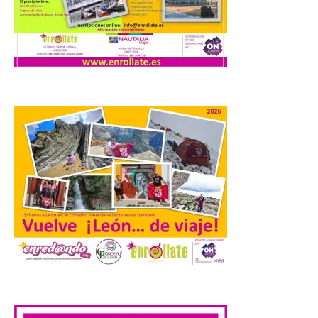
Los días 7, 8 y 9 de agosto
de 2026, Camarzana de
Tera volverá a convertirse
en punto de encuentro,
con la Villa Romana de
Orpheus. Vivimos un momento en el que la
música en directo mueve grandes
fenómenos de […]
El Ayuntamiento de
Cabrillanes analizará,
conforme a la legalidad, la
solicitud para la
celebración del Iberia
Eclipse Festival
6 Ago 2026
.