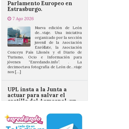
7 Ago 2026
Nueva edición de León
de…viaje. Una iniciativa
organizado por la sección
juvenil de la Asociación
Enróllate, la Asociación
Conceyu País Llionés y el Diario de
Turismo, Ocio e Información para
jóvenes “Enredando.info”. . La
decimoctava fotografía de León de…viaje
nos […]
UPL insta a la Junta a
actuar para salvar el
castillo del Asmesnal, un
BIC en estado de ruina
7 Ago 2026
Un Bien de Interés
Cultural abandonado
desde 1949. Los
procuradores leonesistas
plantean que la Junta