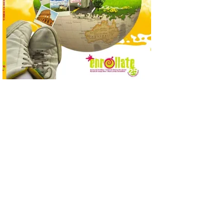
posición exacta del Sol y
así localizar el lugar ideal
para observar el eclipse
solar del 12 de agosto de 2026 sin
obstáculos. El visor es una herramienta a
la […]
Paradores renueva su
compromiso con La Vuelta
como patrocinador oficial
7 Ago 2026
La cadena hotelera pública
volverá a estar presente
en la zona de descanso
junto al control de firmas
y, como novedad, en el
Leaders Lounge, dos espacios exclusivos
para los ciclistas. El recorrido de La
Vuelta discurrirá junto a 17 […]
Última llamada: Eclipse