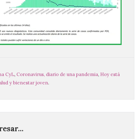
ma CyL
,
Coronavirus, diario de una pandemia
,
Hoy está
alud y bienestar joven
.
esar...