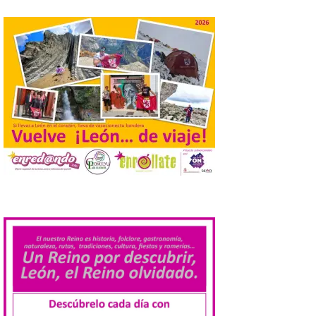
de agosto de 2026. La programación […]
Laciana comienza su
programación para
disfrutar el eclipse total
del 12 de agosto
7 Ago 2026
Durante los días 1 y 2 de
agosto, tanto el público
infantil como el adulto
pudo disfrutar de un
planetario que se instaló
.
en el polideportivo municipal, con pases
de mañana dedicados preferentemente al
público infantil y, el resto del […]
Más de 200.000 jóvenes
nacidos en 2008 ya han
solicitado el Bono Cultural
Joven 2026 en su primer