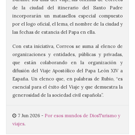
de la ciudad del itinerario del Santo Padre
incorporarán un matasellos especial compuesto
El Ayuntamiento de La
por el logo oficial, el lema, el nombre de la ciudad y
Bañeza presenta el
Festival One More Time,
las fechas de estancia del Papa en ella.
una cita con la música de
los 80 y 90 para el 16 de
Con esta iniciativa, Correos se suma al elenco de
agosto en la Plaza Mayor.
organizaciones y entidades, públicas y privadas,
6 Ago 2026
que están colaborando en la organización y
difusión del Viaje Apostólico del Papa León XIV a
España. Un elenco que, en palabras de Rubio, “es
Se celebrará el próximo
domingo 16 de agosto, a
esencial para el éxito del Viaje y que demuestra la
partir de las 23:00 horas,
en la Plaza Mayor de la
generosidad de la sociedad civil española”.
ciudad. El Salón de Plenos
del Ayuntamiento de La Bañeza ha
acogido esta mañana la presentación
oficial del Festival One […]
7 Jun 2026
-
Por esos mundos de Dios
Turismo y
viajes
.