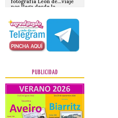
motivo de la marcha en
defensa de FEVE
6 Ago 2026
Nueva edición de León
de…viaje. Una iniciativa
organizado por la sección
juvenil de la Asociación
Enróllate, la Asociación
Conceyu País Llionés y el Diario de
Turismo, Ocio e Información para
jóvenes “Enredando.info”. Eduardo
Morán nos envía desde la carretera […]
PUBLICIDAD
Camarzius fest: frente al
macroevento, un festival
cultural transformador
que apuesta por el legado.
6 Ago 2026