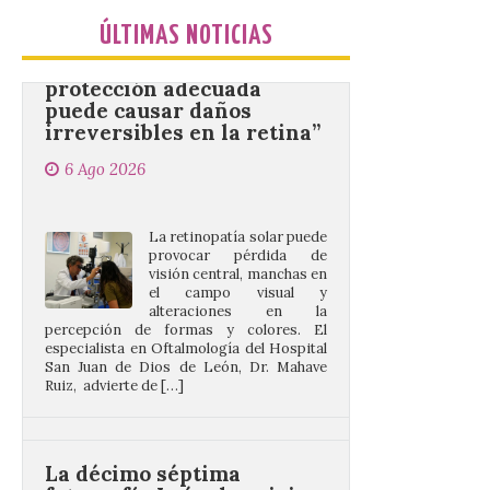
“Mirar un eclipse sin
protección adecuada
ÚLTIMAS NOTICIAS
puede causar daños
irreversibles en la retina”
6 Ago 2026
La retinopatía solar puede
provocar pérdida de
visión central, manchas en
el campo visual y
alteraciones en la
percepción de formas y colores. El
especialista en Oftalmología del Hospital
San Juan de Dios de León, Dr. Mahave
Ruiz, advierte de […]
La décimo séptima
fotografía León de…viaje
nos llega desde la
carretera CL 626 con