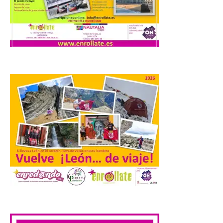
Los días 7, 8 y 9 de agosto
de 2026, Camarzana de
Tera volverá a convertirse
en punto de encuentro,
con la Villa Romana de
Orpheus. Vivimos un momento en el que la
música en directo mueve grandes
fenómenos de […]
El Ayuntamiento de
Cabrillanes analizará,
conforme a la legalidad, la
solicitud para la
celebración del Iberia
Eclipse Festival
6 Ago 2026
.