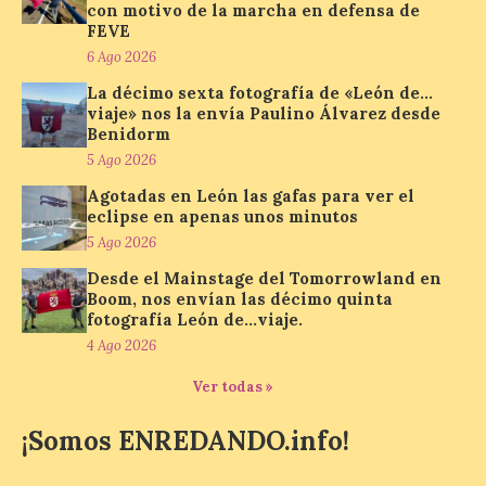
con motivo de la marcha en defensa de
Bañeza inauguró en la tarde de este
FEVE
martes 4 de agosto una nueva edición de
su tradicional Mercado Medieval, que
6 Ago 2026
hasta el próximo 6 […]
La décimo sexta fotografía de «León de…
viaje» nos la envía Paulino Álvarez desde
Benidorm
Un viaje a la Antigüedad:
5 Ago 2026
el Museo del Prado
Agotadas en León las gafas para ver el
propone un recorrido por
eclipse en apenas unos minutos
obras de su Colección de
inspiración clásica
5 Ago 2026
Desde el Mainstage del Tomorrowland en
6 Ago 2026
Boom, nos envían las décimo quinta
fotografía León de…viaje.
4 Ago 2026
Al hilo del estreno de La
Odisea de Christopher
Nolan. La pieza de vídeo
Ver todas »
reúne una selección de
obras relacionadas con la
¡Somos ENREDANDO.info!
Antigüedad clásica, la mitología y los
viajes, que se suceden al ritmo de un
evocador tema de La […]