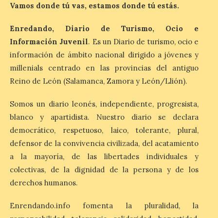
Vamos donde tú vas, estamos donde tú estás.
Enredando, Diario de Turismo, Ocio e
Patrimonio Nacional
Información Juvenil
. Es un Diario de turismo, ocio e
cancela la temporada de
fuentes de La Granja ante
información de ámbito nacional dirigido a jóvenes y
la escasez de agua
millenials centrado en las provincias del antiguo
6 Ago 2026
Reino de León (Salamanca, Zamora y León/Llión).
Somos un diario leonés, independiente, progresista,
Esta medida afecta a los
blanco y apartidista. Nuestro diario se declara
espectáculos nocturnos
de la Fuente Baños de
democrático, respetuoso, laico, tolerante, plural,
Diana previstos para los
defensor de la convivencia civilizada, del acatamiento
días 8, 15 y 22 de agosto,
así como al encendido extraordinario del
a la mayoría, de las libertades individuales y
día 25. La reserva de agua en el estanque
«El Mar», […]
colectivas, de la dignidad de la persona y de los
derechos humanos.
Enrendando.info fomenta la pluralidad, la
El Descenso Internacional
del Sella arranca con el