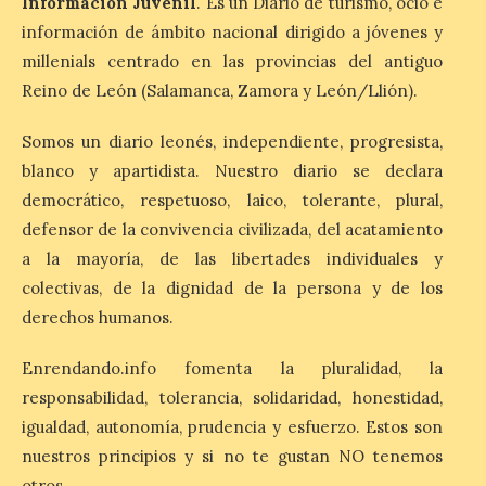
Información Juvenil
. Es un Diario de turismo, ocio e
protección adecuada
información de ámbito nacional dirigido a jóvenes y
puede causar daños
irreversibles en la retina”
millenials centrado en las provincias del antiguo
Reino de León (Salamanca, Zamora y León/Llión).
6 Ago 2026
Somos un diario leonés, independiente, progresista,
La retinopatía solar puede
blanco y apartidista. Nuestro diario se declara
provocar pérdida de
democrático, respetuoso, laico, tolerante, plural,
visión central, manchas en
el campo visual y
defensor de la convivencia civilizada, del acatamiento
alteraciones en la
percepción de formas y colores. El
a la mayoría, de las libertades individuales y
especialista en Oftalmología del Hospital
colectivas, de la dignidad de la persona y de los
San Juan de Dios de León, Dr. Mahave
Ruiz, advierte de […]
derechos humanos.
Enrendando.info fomenta la pluralidad, la
La décimo séptima
responsabilidad, tolerancia, solidaridad, honestidad,
fotografía León de…viaje
igualdad, autonomía, prudencia y esfuerzo. Estos son
nos llega desde la
nuestros principios y si no te gustan NO tenemos
carretera CL 626 con
otros.