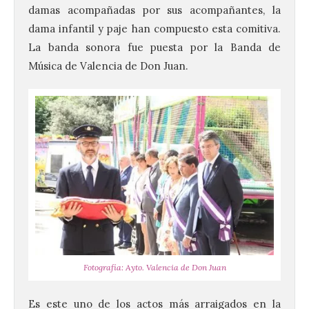
damas acompañadas por sus acompañantes, la
dama infantil y paje han compuesto esta comitiva.
La banda sonora fue puesta por la Banda de
Música de Valencia de Don Juan.
Fotografía: Ayto. Valencia de Don Juan
Ciclo “Mujeres en la
Historia y la
Es este uno de los actos más arraigados en la
Peregrinación”, en