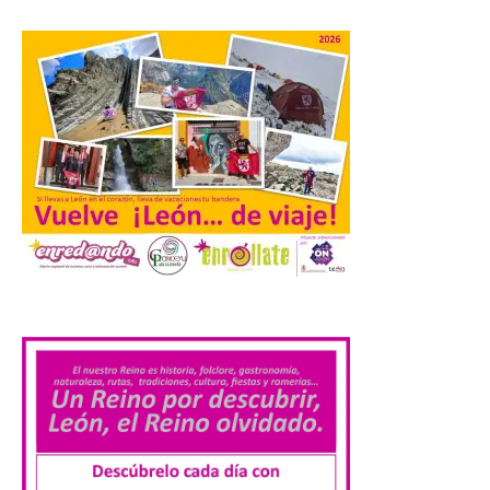
por SpaceX. La incorporación de esta
tecnología forma parte del compromiso
de Iberia con la innovación […]
La Junta promueve la
contratación temporal de
jóvenes desempleados
para la realización de
obras y servicios de
interés general y social
con más de 8,7 millones de
euros de inversión
.
6 Ago 2026
La Consejería de
Industria, Universidades,
Empleo y Comercio
destina 8,75 millones de
euros al programa JOVEL
2026, cofinanciado por el Fondo Social