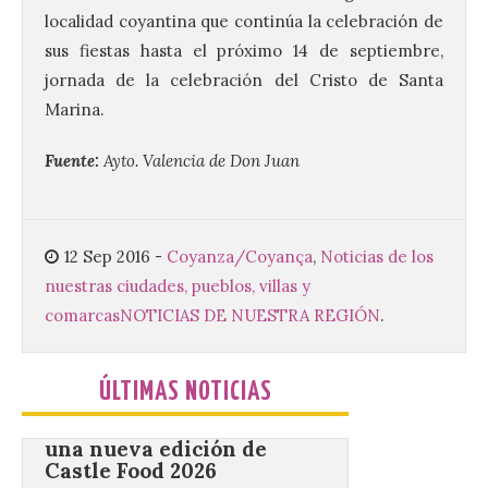
Benavides de Órbigo.
localidad coyantina que continúa la celebración de
sus fiestas hasta el próximo 14 de septiembre,
7 Ago 2026
jornada de la celebración del Cristo de Santa
Marina.
Conferencia de Victorina
Alonso, sobre la
peregrinación femenina.
Fuente:
Ayto. Valencia de Don Juan
Presentación del Libro
“Va de Monjas”, de José
Fernando Cornejo. Apertura de una doble
exposición de fotografía. Este viernes, 7
de agosto, a las 20,00 horas, en el
12 Sep 2016
-
Coyanza/Coyança
,
Noticias de los
auditorio de Benavides de […]
nuestras ciudades, pueblos, villas y
comarcas
NOTICIAS DE NUESTRA REGIÓN
.
Food trucks y música en
Valencia de Don Juan en
ÚLTIMAS NOTICIAS
una nueva edición de
Castle Food 2026
7 Ago 2026