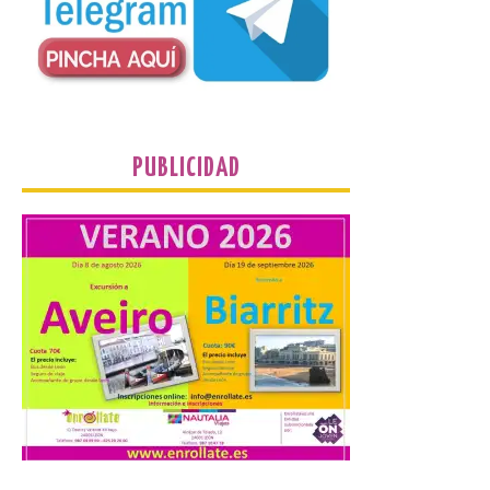
de septiembre de 2026.
Bruselas, 6 de agosto de
2026.- La Comisión
Europea ha actualizado las normas de su
programa de prácticas, estableciendo un
marco único modernizado que hace que el
programa […]
PUBLICIDAD
Despega el primer avión
de Iberia con wifi de alta
velocidad gratuito de
Starlink
6 Ago 2026
Iberia se convierte en la
primera aerolínea
española en ofrecer wifi a
bordo de Starlink, la
constelación de satélites
más avanzada del mundo, desarrollada