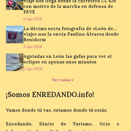
viaje nos llega desde la carretera CL 626
con motivo de la marcha en defensa de
FEVE
El Ayuntamiento de La
6 Ago 2026
Bañeza presenta el
Festival One More Time,
La décimo sexta fotografía de «León de…
una cita con la música de
viaje» nos la envía Paulino Álvarez desde
los 80 y 90 para el 16 de
Benidorm
agosto en la Plaza Mayor.
5 Ago 2026
6 Ago 2026
Agotadas en León las gafas para ver el
eclipse en apenas unos minutos
5 Ago 2026
Se celebrará el próximo
domingo 16 de agosto, a
Ver todas »
partir de las 23:00 horas,
en la Plaza Mayor de la
ciudad. El Salón de Plenos
¡Somos ENREDANDO.info!
del Ayuntamiento de La Bañeza ha
acogido esta mañana la presentación
oficial del Festival One […]
Vamos donde tú vas, estamos donde tú estás.
Enredando, Diario de Turismo, Ocio e
“Mirar un eclipse sin