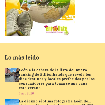
León a la cabeza de la lista
del nuevo ranking de
Billionhands que revela
los diez destinos y locales
preferidos por los
consumidores para
tomarse una caña este
verano.
6 Ago 2026
Lo más leído
El nuevo ranking de
León a la cabeza de la lista del nuevo
Billionhands revela los
diez destinos y locales
ranking de Billionhands que revela los
preferidos por los
diez destinos y locales preferidos por los
consumidores para
consumidores para tomarse una caña
tomarse una caña este verano, con León y
este verano.
Madrid a la cabeza de la lista. Salamanca
6 Ago 2026
ocupa el noveno lugar. Los españoles
priorizan las […]
La décimo séptima fotografía León de…