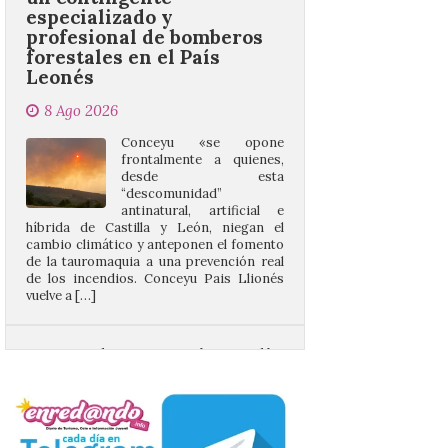
Leonés
8 Ago 2026
Conceyu «se opone
frontalmente a quienes,
desde esta
“descomunidad”
antinatural, artificial e
híbrida de Castilla y León, niegan el
cambio climático y anteponen el fomento
de la tauromaquia a una prevención real
de los incendios. Conceyu Pais Llionés
vuelve a […]
Santander aconseja acudir
a pie o en transporte
público y evitar el
vehículo privado para el
eclipse
8 Ago 2026
El TUS cuenta con líneas