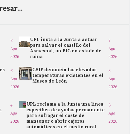
esar...
UPL insta a la Junta a actuar
8
7
para salvar el castillo del
Ago
Ago
Asmesnal, un BIC en estado de
ruina
2026
2026
es
CSIF denuncia las elevadas
6
5
temperaturas existentes en el
Ago
Ago
Museo de León
2026
2026
UPL reclama a la Junta una línea
4
3
a
especifica de ayudas permanente
Ago
Ago
para sufragar el coste de
n
mantener o abrir cajeros
2026
2026
automáticos en el medio rural