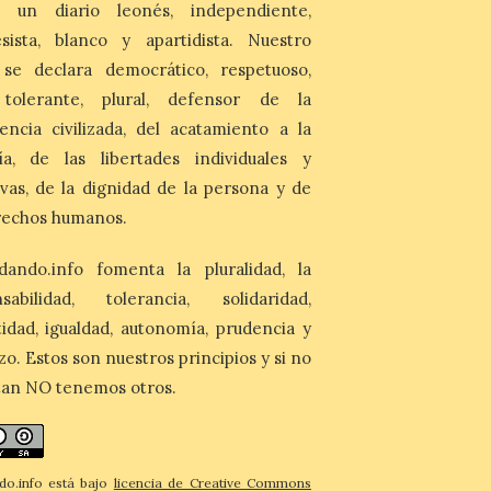
Artesana de Astorga
 un diario leonés, independiente,
arranca con una gran
sista, blanco y apartidista. Nuestro
acogida del público
 se declara democrático, respetuoso,
8 Ago 2026
, tolerante, plural, defensor de la
La inauguración contó
encia civilizada, del acatamiento a la
con la presencia del
alcalde de Astorga, José
ía, de las libertades individuales y
Luis Nieto, que se acercó
ivas, de la dignidad de la persona y de
hasta la feria acompañado
por el organizador de la iniciativa, Isaac
rechos humanos.
Cancillo Carro. Astorga, 8 de agosto de
2026. — La I Feria de […]
dando.info fomenta la pluralidad, la
nsabilidad, tolerancia, solidaridad,
idad, igualdad, autonomía, prudencia y
zo. Estos son nuestros principios y si no
tan NO tenemos otros.
do.info está bajo
licencia de Creative Commons