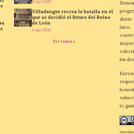
el
8 Ago 2026
Somos
se
progre
Villadangos recrea la batalla en el
que se decidió el futuro del Reino
diario
sa
de León
laico
as
8 Ago 2026
conviv
Ver todas »
mayor
colect
los de
Enren
respo
honest
esfuer
te gus
enredan