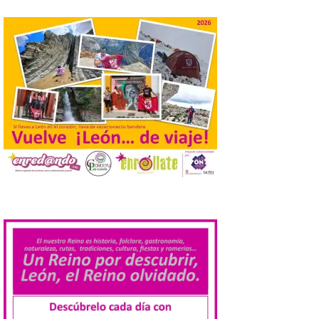
actividades de astroturismo durante todo
el año. La Dirección General de Turismo
ha puesto en marcha diversas iniciativas
relacionadas […]
Cabárceno prepara tres
enclaves privilegiados
desde los que divisar el
eclipse solar del 12 de
agosto
8 Ago 2026
El parque amplía su
.
horario y refuerza los
transportes y la
hostelería. En Alto
Campoo continuará la
programación musical de Estación
Sonora. Peña Cabarga, elegido lugar
preferente en la comunidad autónoma,
contará con un dispositivo especial de
seguridad y acceso […]