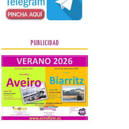
que llegan a la zona en
puntos como el faro de
Cabo Mayor, Cueto,
Corbanera o Ciriego y
reforzará la movilidad con un servicio
especial de lanzaderas desde el PCTCAN
a Ciriego. El Ayuntamiento de […]
PUBLICIDAD
Turismo de Extremadura
impulsa nuevas
iniciativas relacionadas
con el trío de eclipses para
afianzar a Extremadura
como referente en
astroturismo
8 Ago 2026
Extremadura cuenta con
uno de los cielos
estrellados con menor
contaminación lumínica
de Europa, un recurso
natural que permite disfrutar de