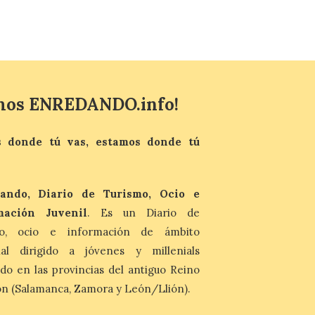
minerales, rocas y fósiles de Castilla y
León’, podrá visitarse hasta finales del
mes de noviembre, con […]
La Bañeza inicia sus
fiestas con el pregón a
mos ENREDANDO.info!
cargo de Arturo Martínez
Matilla
 donde tú vas, estamos donde tú
8 Ago 2026
El Ayuntamiento de La
Bañeza designa a Arturo
Martínez Matilla como
ando, Diario de Turismo, Ocio e
pregonero de las Fiestas
mación Juvenil
. Es un Diario de
2026. Tendrá lugar este
sábado 8 de agosto a las 21,00 horas en el
mo, ocio e información de ámbito
teatro municipal de La Bañeza. El
comunicador astorgano Arturo Martínez
nal dirigido a jóvenes y millenials
Matilla, […]
do en las provincias del antiguo Reino
n (Salamanca, Zamora y León/Llión).
La I Feria de la Cerveza