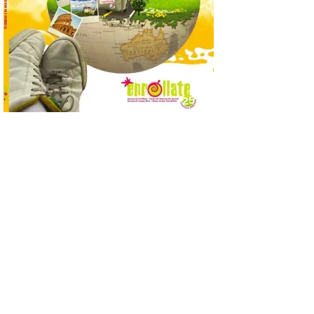
8 Ago 2026
Nueva edición de León
de…viaje. Una iniciativa
organizado por la sección
juvenil de la Asociación
Enróllate, la Asociación
Conceyu País Llionés y el Diario de
Turismo, Ocio e Información para
jóvenes “Enredando.info”. Pilar Aller Aller
nos envía la décimo […]
Los minerales y sus usos
más comunes centran la
nueva exposición del
Museo de la Siderurgia y
la Minería de Sabero
8 Ago 2026
La exposición que se
inaugurará el sábado día 8
de agosto a las doce y
media de la mañana,
durante la ‘Feria de