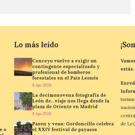
Lo más leído
¡So
Conceyu vuelve a exigir un
Vamos
contingente especializado y
estás.
profesional de bomberos
forestales en el País Leonés
Enred
8 Ago 2026
Infor
La decimonovena fotografía de
turis
León de…viaje nos llega desde la
plaza de Oriente en Madrid
nacio
8 Ago 2026
centra
Pasen y vean: Gordoncillo celebra
de Leó
e o
el XXIV festival de payasos