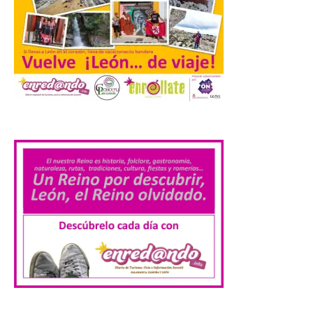
El Ayuntamiento de
Cabrillanes analizará,
conforme a la legalidad, la
solicitud para la
celebración del Iberia
Eclipse Festival
6 Ago 2026
.
Durante la mañana de ayer
miércoles ha sido
registrada en el
Ayuntamiento una
solicitud relacionada con
la celebración de este evento. Ante las
informaciones aparecidas en distintos
medios de comunicación sobre la posible
celebración del denominado Iberia
Eclipse Festival en […]
La Universidad de León