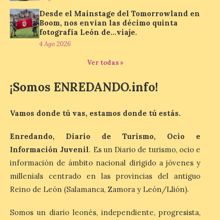
6 Ago 2026
Desde el Mainstage del Tomorrowland en
Boom, nos envían las décimo quinta
fotografía León de…viaje.
Al hilo del estreno de La
4 Ago 2026
Odisea de Christopher
Nolan. La pieza de vídeo
reúne una selección de
Ver todas »
obras relacionadas con la
Antigüedad clásica, la mitología y los
¡Somos ENREDANDO.info!
viajes, que se suceden al ritmo de un
evocador tema de La […]
Vamos donde tú vas, estamos donde tú estás.
Patrimonio Nacional
Enredando, Diario de Turismo, Ocio e
cancela la temporada de
Información Juvenil
. Es un Diario de turismo, ocio e
fuentes de La Granja ante
la escasez de agua
información de ámbito nacional dirigido a jóvenes y
millenials centrado en las provincias del antiguo
6 Ago 2026
Reino de León (Salamanca, Zamora y León/Llión).
Esta medida afecta a los
Somos un diario leonés, independiente, progresista,
espectáculos nocturnos