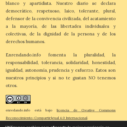
blanco y apartidista. Nuestro diario se declara
de la Fuente Baños de
Diana previstos para los
democrático, respetuoso, laico, tolerante, plural,
días 8, 15 y 22 de agosto,
defensor de la convivencia civilizada, del acatamiento
así como al encendido extraordinario del
día 25. La reserva de agua en el estanque
a la mayoría, de las libertades individuales y
«El Mar», […]
colectivas, de la dignidad de la persona y de los
derechos humanos.
El Descenso Internacional
Enrendando.info fomenta la pluralidad, la
del Sella arranca con el
homenaje a los campeones
responsabilidad, tolerancia, solidaridad, honestidad,
y el izado de las banderas
igualdad, autonomía, prudencia y esfuerzo. Estos son
autonómicas
nuestros principios y si no te gustan NO tenemos
6 Ago 2026
otros.
La 88.ª edición del
Descenso Internacional
enredando.info está bajo
licencia de Creative Commons
del Sella reunirá este año a
1.291 palistas distribuidos
Reconocimiento-CompartirIgual 4.0 Internacional
.
en 874 embarcaciones,
con representación de 22 países,