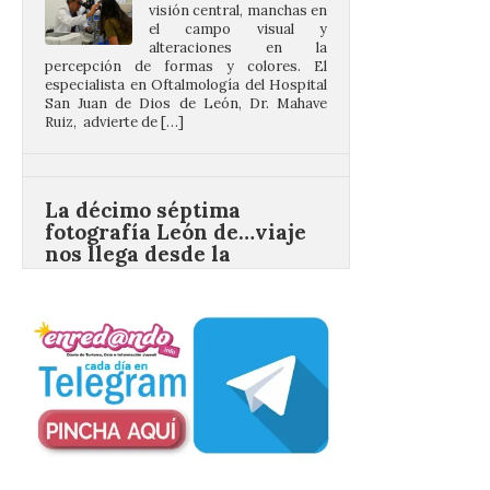
percepción de formas y colores. El
especialista en Oftalmología del Hospital
San Juan de Dios de León, Dr. Mahave
Ruiz, advierte de […]
La décimo séptima
fotografía León de…viaje
nos llega desde la
carretera CL 626 con
motivo de la marcha en
defensa de FEVE
6 Ago 2026
Nueva edición de León
de…viaje. Una iniciativa
organizado por la sección
juvenil de la Asociación
Enróllate, la Asociación
Conceyu País Llionés y el Diario de
Turismo, Ocio e Información para