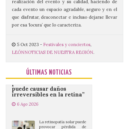
realización del evento y su calidad, haciendo de
Se celebrará el próximo
cada evento un espacio agradable, seguro y en el
domingo 16 de agosto, a
partir de las 23:00 horas,
que disfrutar, desconectar e incluso dejarse llevar
en la Plaza Mayor de la
ciudad. El Salón de Plenos
por esa ‘locura’ que lo caracteriza.
del Ayuntamiento de La Bañeza ha
acogido esta mañana la presentación
oficial del Festival One […]
5 Oct 2023
-
Festivales y conciertos
,
LEÓN
NOTICIAS DE NUESTRA REGIÓN
.
“Mirar un eclipse sin
protección adecuada
ÚLTIMAS NOTICIAS
puede causar daños
irreversibles en la retina”
6 Ago 2026
La retinopatía solar puede
provocar pérdida de
visión central, manchas en
el campo visual y
alteraciones en la