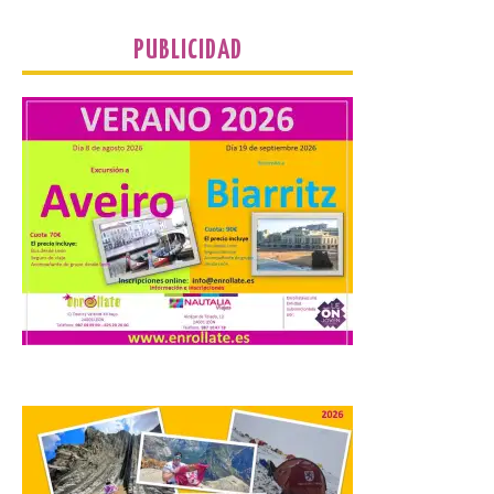
jóvenes “Enredando.info”. Eduardo
Morán nos envía desde la carretera […]
PUBLICIDAD
Camarzius fest: frente al
macroevento, un festival
cultural transformador
que apuesta por el legado.
6 Ago 2026
Los días 7, 8 y 9 de agosto
de 2026, Camarzana de
Tera volverá a convertirse
en punto de encuentro,
con la Villa Romana de
Orpheus. Vivimos un momento en el que la
música en directo mueve grandes
fenómenos de […]