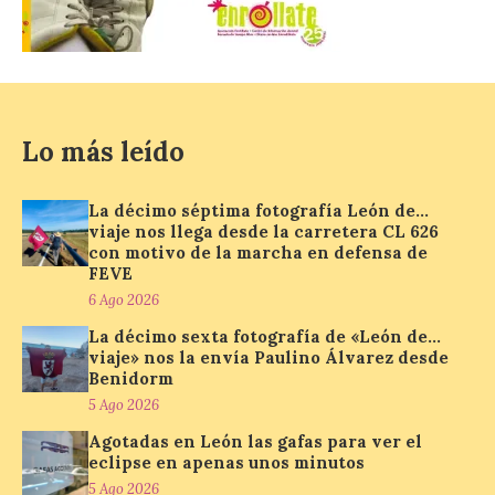
un amplio programa de
animación.
6 Ago 2026
La programación
Lo más leído
incorpora un amplio
calendario de actividades
de animación dirigidas a
La décimo séptima fotografía León de…
todos los públicos. La
viaje nos llega desde la carretera CL 626
Bañeza inauguró en la tarde de este
con motivo de la marcha en defensa de
martes 4 de agosto una nueva edición de
FEVE
su tradicional Mercado Medieval, que
hasta el próximo 6 […]
6 Ago 2026
La décimo sexta fotografía de «León de…
viaje» nos la envía Paulino Álvarez desde
Benidorm
Un viaje a la Antigüedad:
el Museo del Prado
5 Ago 2026
propone un recorrido por
Agotadas en León las gafas para ver el
obras de su Colección de
eclipse en apenas unos minutos
inspiración clásica
5 Ago 2026