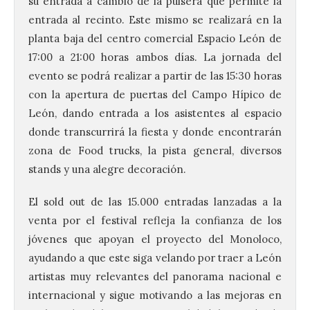
su entrada a cambio de la pulsera que permite la
entrada al recinto. Este mismo se realizará en la
planta baja del centro comercial Espacio León de
17:00 a 21:00 horas ambos días. La jornada del
evento se podrá realizar a partir de las 15:30 horas
con la apertura de puertas del Campo Hípico de
León, dando entrada a los asistentes al espacio
donde transcurrirá la fiesta y donde encontrarán
zona de Food trucks, la pista general, diversos
stands y una alegre decoración.
El Ayuntamiento de La
Bañeza presenta el
El sold out de las 15.000 entradas lanzadas a la
Festival One More Time,
venta por el festival refleja la confianza de los
una cita con la música de
los 80 y 90 para el 16 de
jóvenes que apoyan el proyecto del Monoloco,
agosto en la Plaza Mayor.
ayudando a que este siga velando por traer a León
artistas muy relevantes del panorama nacional e
6 Ago 2026
internacional y sigue motivando a las mejoras en