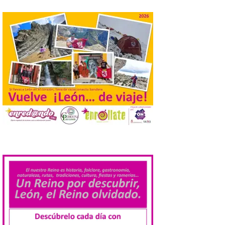
Turismo de Extremadura
impulsa nuevas
iniciativas relacionadas
con el trío de eclipses para
afianzar a Extremadura
como referente en
astroturismo
8 Ago 2026
Extremadura cuenta con
uno de los cielos
estrellados con menor
.
contaminación lumínica
de Europa, un recurso
natural que permite disfrutar de
actividades de astroturismo durante todo
el año. La Dirección General de Turismo
ha puesto en marcha diversas iniciativas
relacionadas […]
Cabárceno prepara tres