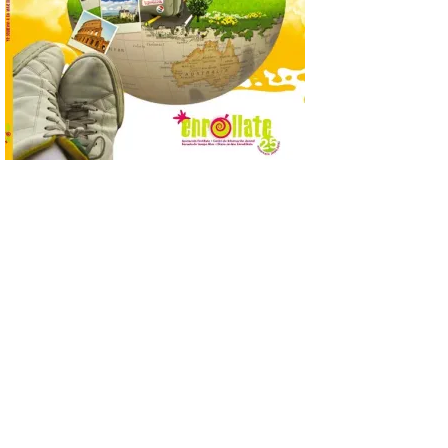
Incide en que el eclipse se
verá desde múltiples
puntos de la ciudad, por lo
que no será necesario
desplazarse y se
recomienda no acudir a Gijón/Xixón en
coche ni usarlo ese día. Los accesos a
la Campa Torres y La […]
La decimonovena
fotografía de León de…
viaje nos llega desde la
plaza de Oriente en
Madrid
8 Ago 2026
Nueva edición de León
de…viaje. Una iniciativa
organizado por la sección
juvenil de la Asociación
Enróllate, la Asociación
Conceyu País Llionés y el Diario de