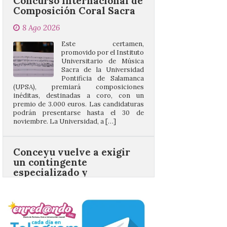
Este certamen,
promovido por el Instituto
Universitario de Música
Sacra de la Universidad
Pontificia de Salamanca
(UPSA), premiará composiciones
inéditas, destinadas a coro, con un
premio de 3.000 euros. Las candidaturas
podrán presentarse hasta el 30 de
noviembre. La Universidad, a […]
Conceyu vuelve a exigir
un contingente
especializado y
profesional de bomberos
forestales en el País
Leonés
8 Ago 2026
Conceyu «se opone
frontalmente a quienes,
desde esta
“descomunidad”