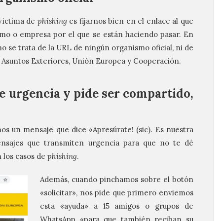
 víctima de
phishing
es fijarnos bien en el enlace al que
nismo o empresa por el que se están haciendo pasar. En
 se trata de la URL de ningún organismo oficial, ni de
e Asuntos Exteriores, Unión Europea y Cooperación.
e urgencia y pide ser compartido,
s un mensaje que dice «Apresúrate! (sic). Es nuestra
mensajes que transmiten urgencia para que no te dé
 los casos de
phishing
.
Además, cuando pinchamos sobre el botón
«solicitar», nos pide que primero enviemos
esta «ayuda» a 15 amigos o grupos de
WhatsApp «para que también reciban su