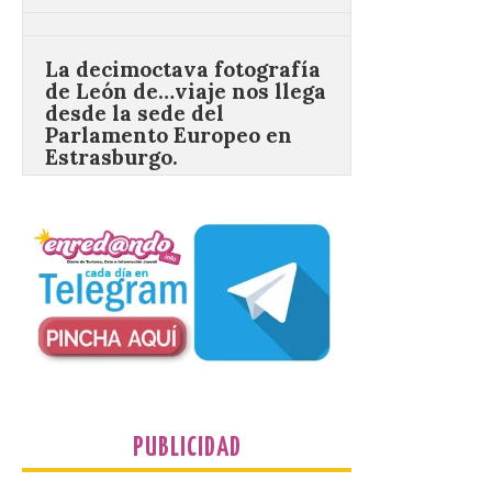
La decimoctava fotografía
de León de…viaje nos llega
desde la sede del
Parlamento Europeo en
Estrasburgo.
7 Ago 2026
Nueva edición de León
de…viaje. Una iniciativa
organizado por la sección
juvenil de la Asociación
Enróllate, la Asociación
Conceyu País Llionés y el Diario de
Turismo, Ocio e Información para
jóvenes “Enredando.info”. . La
decimoctava fotografía de León de…viaje
nos […]
PUBLICIDAD
UPL insta a la Junta a
actuar para salvar el