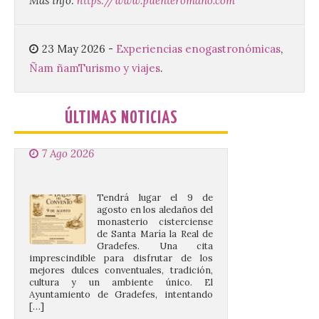
Mas info:
https://www.puenteromano.com
días 7, 8 y 9 de este […]
23 May 2026
-
Experiencias enogastronómicas
,
Vuelve la tradicional Feria
Ñam ñam
Turismo y viajes
.
de Dulces del Convento a
Gradefes
ÚLTIMAS NOTICIAS
7 Ago 2026
Tendrá lugar el 9 de
agosto en los aledaños del
monasterio cisterciense
de Santa María la Real de
Gradefes. Una cita
imprescindible para disfrutar de los
mejores dulces conventuales, tradición,
cultura y un ambiente único. El
Ayuntamiento de Gradefes, intentando
[…]