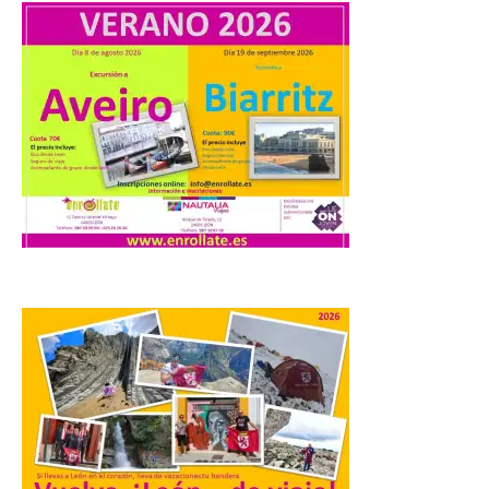
castillo del Asmesnal, un
BIC en estado de ruina
7 Ago 2026
Un Bien de Interés
Cultural abandonado
desde 1949. Los
procuradores leonesistas
plantean que la Junta
contacte cuanto antes con los
propietarios para exigirles medidas
inmediatas que frenen el deterioro y el
riesgo de colapso. Los procuradores de
Unión del Pueblo […]
La Universidad de León
distribuye folletos con la
programación del evento
del eclipse solar que
organiza con la ESA y el