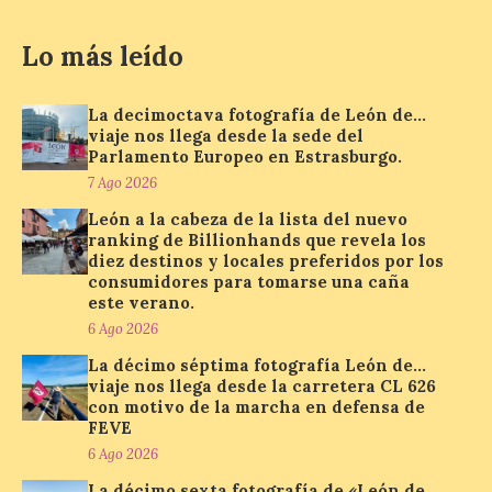
años en 2026 pueden
solicitar esta ayuda en la
Lo más leído
web
https://bonoculturajoven.gob.es/ hasta el
31 de octubre. Desde este año, los 400
euros del Bono pueden utilizarse tanto
La decimoctava fotografía de León de…
para consumir productos culturales como
viaje nos llega desde la sede del
[…]
Parlamento Europeo en Estrasburgo.
7 Ago 2026
León a la cabeza de la lista del nuevo
El Gobierno de España
ranking de Billionhands que revela los
lanza un visor web para
diez destinos y locales preferidos por los
localizar y disfrutar del
consumidores para tomarse una caña
eclipse solar del 12 de
este verano.
agosto con seguridad
6 Ago 2026
7 Ago 2026
La décimo séptima fotografía León de…
viaje nos llega desde la carretera CL 626
con motivo de la marcha en defensa de
Se trata de un visor web
FEVE
que permite conocer la
6 Ago 2026
posición exacta del Sol y
así localizar el lugar ideal
La décimo sexta fotografía de «León de…