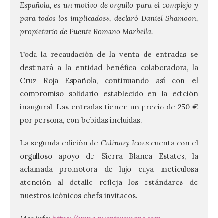
Española, es un motivo de orgullo para el complejo y
para todos los implicados», declaró Daniel Shamoon,
propietario de Puente Romano Marbella.
Toda la recaudación de la venta de entradas se
destinará a la entidad benéfica colaboradora, la
Cruz Roja Española, continuando así con el
compromiso solidario establecido en la edición
Villadangos recrea la
inaugural. Las entradas tienen un precio de 250 €
batalla en el que se
decidió el futuro del Reino
por persona, con bebidas incluidas.
de León
La segunda edición de
Culinary Icons
cuenta con el
8 Ago 2026
orgulloso apoyo de Sierra Blanca Estates, la
aclamada promotora de lujo cuya meticulosa
Una de las novedades de
atención al detalle refleja los estándares de
esta edición de la Batalla
de Villadangos es el plato
nuestros icónicos chefs invitados.
principal del Menú, un
cordero asado al fuego y
las brasas in situ durante 5 horas. . Los