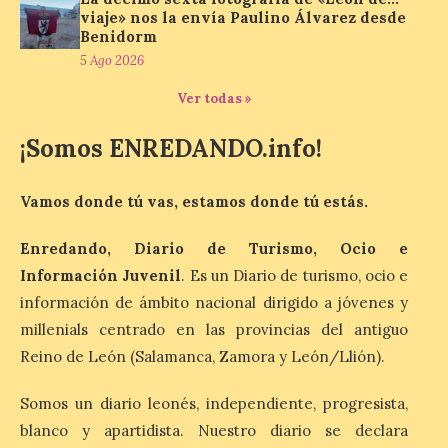
para observar el eclipse
viaje» nos la envía Paulino Álvarez desde
solar del 12 de agosto de 2026 sin
Benidorm
obstáculos. El visor es una herramienta a
la […]
5 Ago 2026
Ver todas »
Paradores renueva su
¡Somos ENREDANDO.info!
compromiso con La Vuelta
como patrocinador oficial
Vamos donde tú vas, estamos donde tú estás.
7 Ago 2026
Enredando, Diario de Turismo, Ocio e
Información Juvenil
. Es un Diario de turismo, ocio e
La cadena hotelera pública
volverá a estar presente
información de ámbito nacional dirigido a jóvenes y
en la zona de descanso
junto al control de firmas
millenials centrado en las provincias del antiguo
y, como novedad, en el
Reino de León (Salamanca, Zamora y León/Llión).
Leaders Lounge, dos espacios exclusivos
para los ciclistas. El recorrido de La
Vuelta discurrirá junto a 17 […]
Somos un diario leonés, independiente, progresista,
blanco y apartidista. Nuestro diario se declara