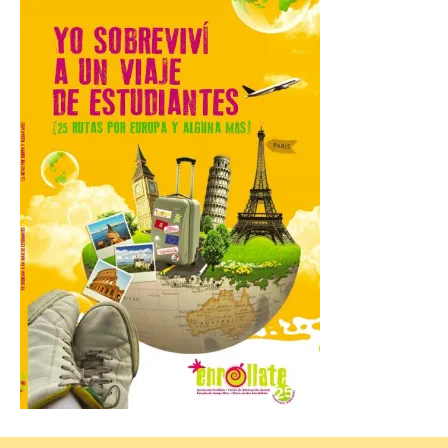
Durante los días 1 y 2 de
agosto, tanto el público
infantil como el adulto
pudo disfrutar de un
planetario que se instaló
en el polideportivo municipal, con pases
de mañana dedicados preferentemente al
público infantil y, el resto del […]
Más de 200.000 jóvenes
nacidos en 2008 ya han
solicitado el Bono Cultural
Joven 2026 en su primer
mes de vigencia
7 Ago 2026
Las personas que hayan
cumplido o cumplan 18