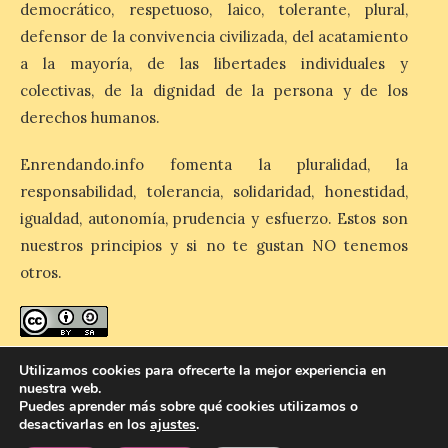
democrático, respetuoso, laico, tolerante, plural,
Última llamada: Eclipse
defensor de la convivencia civilizada, del acatamiento
total del 12 de agosto.
a la mayoría, de las libertades individuales y
Dónde alojarse y a qué
precio
colectivas, de la dignidad de la persona y de los
derechos humanos.
7 Ago 2026
Enrendando.info fomenta la pluralidad, la
León es la provincia más
responsabilidad, tolerancia, solidaridad, honestidad,
económica (116€/noche),
pero también una de las
igualdad, autonomía, prudencia y esfuerzo. Estos son
más agotadas: solo un 4%
nuestros principios y si no te gustan NO tenemos
de alojamientos libres.
Zamora, Palencia y Álava son las
otros.
provincias con menos margen: apenas un
1% de los alojamientos siguen libres para
esas […]
enredando.info está bajo
licencia de Creative Commons
Utilizamos cookies para ofrecerte la mejor experiencia en
Reconocimiento-CompartirIgual 4.0 Internacional
.
nuestra web.
Puedes aprender más sobre qué cookies utilizamos o
desactivarlas en los
ajustes
.