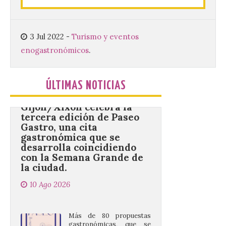
septiembre en nueve
turnos semanales con
capacidad para 120 niños cada uno. Un
total de 120 menores han recibido su
diploma acreditativo tras finalizar esta
3 Jul 2022
-
Turismo y eventos
semana de actividades en […]
enogastronómicos
.
Gijón/Xixón celebra la
ÚLTIMAS NOTICIAS
tercera edición de Paseo
Gastro, una cita
gastronómica que se
desarrolla coincidiendo
con la Semana Grande de
la ciudad.
10 Ago 2026
Más de 80 propuestas
gastronómicas, que se
podrán degustar en el
Paseo de Begoña y los