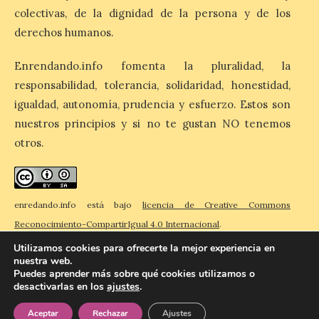
colectivas, de la dignidad de la persona y de los
derechos humanos.
La cita, que se celebrará el
12 de agosto en el
enlosado de la Catedral,
Enrendando.info fomenta la pluralidad, la
incluye el estreno absoluto
responsabilidad, tolerancia, solidaridad, honestidad,
de una composición del
músico segoviano Geni Uñón. Turismo de
igualdad, autonomía, prudencia y esfuerzo. Estos son
Segovia lanza el Premio Internacional de
Fotografía del Eclipse “Segovia bajo […]
nuestros principios y si no te gustan NO tenemos
otros.
València prepara un
operativo especial de
limpieza en las playas y el
enredando.info está bajo
licencia de Creative Commons
punto de observación para
Reconocimiento-CompartirIgual 4.0 Internacional
.
el eclipse solar del día 12
Utilizamos cookies para ofrecerte la mejor experiencia en
10 Ago 2026
nuestra web.
Puedes aprender más sobre qué cookies utilizamos o
desactivarlas en los
ajustes
.
© 2026 Enredando
Política de privacidad
Política de cookies
Contacto
El Ayuntamiento ha
Aceptar
Rechazar
Ajustes
coordinado este refuerzo