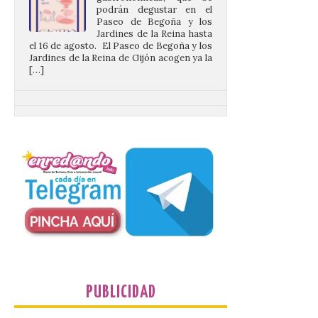
Jardines de la Reina hasta
el 16 de agosto. El Paseo de Begoña y los
Jardines de la Reina de Gijón acogen ya la
[…]
Desde las cristalinas
aguas de Formentera nos
envían la vigésimo
primera fotografía de
León de…viaje.
10 Ago 2026
Nueva edición de León
de…viaje. Una iniciativa
organizado por la sección
juvenil de la Asociación
Enróllate, la Asociación
Conceyu País Llionés y el Diario de
PUBLICIDAD
Turismo, Ocio e Información para
jóvenes “Enredando.info”. Desde las
cristalinas aguas de Formentera, Mary