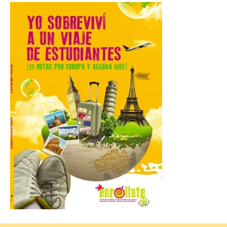
La 69FIDMA ha acogido
este domingo una nueva
edición del Día de León y
Astorga.
10 Ago 2026
El presidente de la
Diputación de León,
Gerardo Álvarez Courel, y
el vicepresidente Roberto
Aller han participado en el
acto institucional organizado con motivo
del Día de León. Organizada por la
Cámara de Comercio de Gijón, FIDMA es
una feria […]
CIUDEN acoge un nuevo
gran proyecto expositivo
que conecta la obra de