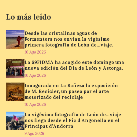
Eduardo Chillida con el
patrimonio industrial
Lo más leído
10 Ago 2026
Desde las cristalinas aguas de
La Térmica Cultural
Formentera nos envían la vigésimo
albergará hasta el 10 de
primera fotografía de León de…viaje.
enero de 2027 la muestra
10 Ago 2026
‘Eduardo Chillida. Pensar
con las manos’, formada
La 69FIDMA ha acogido este domingo una
por 125 piezas de una de las figuras
nueva edición del Día de León y Astorga.
esenciales del arte contemporáneo.
Hierro, vacío y memoria industrial
10 Ago 2026
marcan esta exposición […]
Inaugurada en La Bañeza la exposición
de M. Recicler, un paseo por el arte
motorizado del reciclaje
Protección Civil activa la
10 Ago 2026
fase de Preemergencia en
La vigésima fotografía de León de…viaje
Situación Operativa 1 del
nos llega desde el Pic d’Angonella en el
Plan Estatal General de
Principat d’Andorra
Emergencias ante los
riesgos potenciales
9 Ago 2026