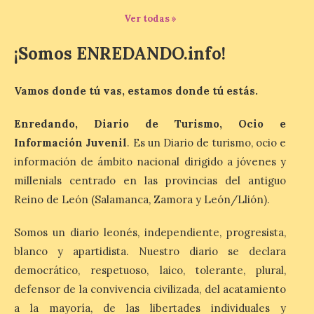
asociados al eclipse
Ver todas »
10 Ago 2026
¡Somos ENREDANDO.info!
El dispositivo se refuerza
días antes del eclipse
Vamos donde tú vas, estamos donde tú estás.
solar total del 12 de
agosto, que atravesará
España de oeste a este, y
Enredando, Diario de Turismo, Ocio e
que movilizará a varios millones de
Información Juvenil
. Es un Diario de turismo, ocio e
personas para disfrutar de este
acontecimiento histórico. Algunas
información de ámbito nacional dirigido a jóvenes y
comunidades autónomas ya han […]
millenials centrado en las provincias del antiguo
Reino de León (Salamanca, Zamora y León/Llión).
El Ayuntamiento de
Somos un diario leonés, independiente, progresista,
Segovia presenta “Música
blanco y apartidista. Nuestro diario se declara
para un eclipse”, un
concierto único con
democrático, respetuoso, laico, tolerante, plural,
motivo del eclipse de sol
defensor de la convivencia civilizada, del acatamiento
10 Ago 2026
a la mayoría, de las libertades individuales y