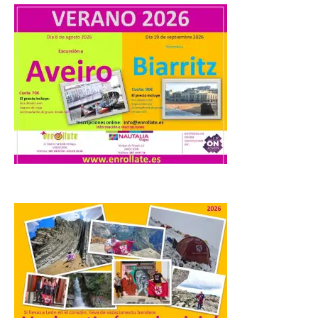
[…]
UPL cuestiona a la Junta
por no imponer sanciones
a Aucalsa, como hará el
Principado de Asturias,
por cobrar en la AP-66 la
tarifa íntegra pese a estar
en obras
10 Ago 2026
La formación leonesista
registró una batería de
preguntas escritas en las
Cortes autonómicas
mediante las cuales vuelve
a reclamar a la institución autonómica
que exija al Gobierno de España la
supresión de este peaje por la ilegalidad
de la prórroga […]