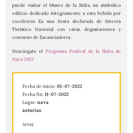
puede visitar el Museo de la Sidra, un simbólico
edificio dedicado íntegramente a esta bebida por
excelencia Es una fiesta declarada de Interés
Turístico Nacional con catas, degustaciones y
concurso de Escanciadores.
Descárgate el
Programa Festival de la Sidra de
Nava 2022
120 jóvenes completan su
formación en robótica y
entornos digitales en un
nuevo curso de los
Campamentos Salamanca
Fecha de inicio:
05-07-2022
Tech
Fecha fín:
11-07-2022
10 Ago 2026
Lugar:
nava
asturias
Los Campamentos
Salamanca Tech, que se
Array
desarrollan hasta el 4 de