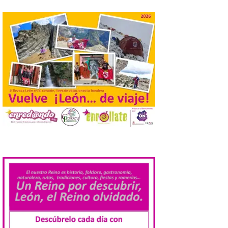
Despega el primer avión
de Iberia con wifi de alta
velocidad gratuito de
Starlink
6 Ago 2026
Iberia se convierte en la
primera aerolínea
española en ofrecer wifi a
bordo de Starlink, la
constelación de satélites
más avanzada del mundo, desarrollada
por SpaceX. La incorporación de esta
tecnología forma parte del compromiso
de Iberia con la innovación […]
.
La Junta promueve la
contratación temporal de
jóvenes desempleados
para la realización de
obras y servicios de
interés general y social
con más de 8,7 millones de