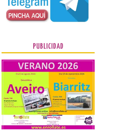
sigue adelante con su calendario de
eventos veraniegos para este año 2026.
[…]
La Comisión actualiza su
programa insignia de
prácticas Blue Book,
PUBLICIDAD
abriéndolo a titulados de
EFP
6 Ago 2026
Las solicitudes estarán
abiertas del 22 de julio al 4
de septiembre de 2026.
Bruselas, 6 de agosto de
2026.- La Comisión
Europea ha actualizado las normas de su
programa de prácticas, estableciendo un
marco único modernizado que hace que el
programa […]