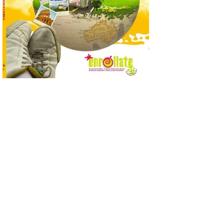
convierten la Comarca de
Liébana en uno de los
destinos más bonitos para disfrutar de
este fenómeno astronómico único. Un
eclipse total de sol será visible en la
Península Ibérica durante […]
León a la cabeza de la lista
del nuevo ranking de
Billionhands que revela
los diez destinos y locales
preferidos por los
consumidores para
tomarse una caña este
verano.
6 Ago 2026
El nuevo ranking de
Billionhands revela los
diez destinos y locales
preferidos por los
consumidores para
tomarse una caña este verano, con León y