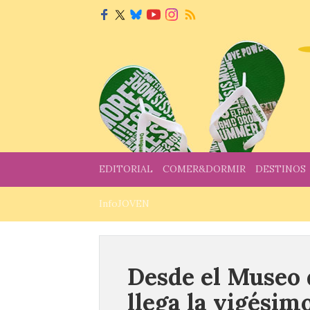
EDITORIAL
COMER&DORMIR
DESTINOS
InfoJOVEN
Desde el Museo d
llega la vigésim