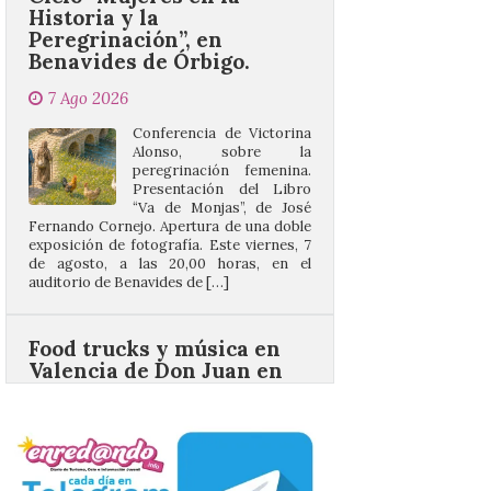
7 Ago 2026
Conferencia de Victorina
Alonso, sobre la
peregrinación femenina.
Presentación del Libro
“Va de Monjas”, de José
Fernando Cornejo. Apertura de una doble
exposición de fotografía. Este viernes, 7
de agosto, a las 20,00 horas, en el
auditorio de Benavides de […]
Food trucks y música en
Valencia de Don Juan en
una nueva edición de
Castle Food 2026
7 Ago 2026
Castle Food combina la
música en directo con
food trucks y tiendas de
market esperando atraer
a miles de personas. La
localidad leonesa de Valencia de Don Juan