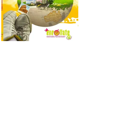
que permite conocer la
posición exacta del Sol y
así localizar el lugar ideal
para observar el eclipse
solar del 12 de agosto de 2026 sin
obstáculos. El visor es una herramienta a
la […]
Paradores renueva su
compromiso con La Vuelta
como patrocinador oficial
7 Ago 2026
La cadena hotelera pública
volverá a estar presente
en la zona de descanso
junto al control de firmas
y, como novedad, en el
Leaders Lounge, dos espacios exclusivos
para los ciclistas. El recorrido de La
Vuelta discurrirá junto a 17 […]