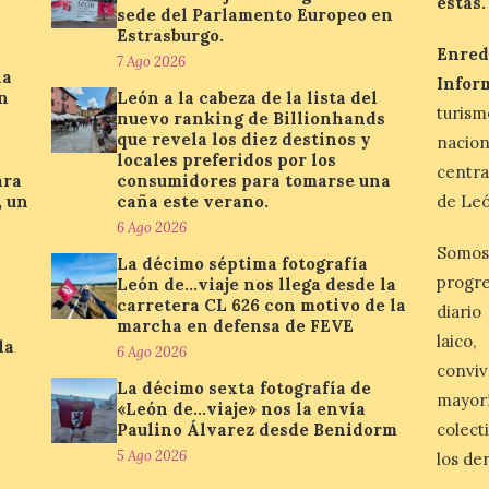
estás.
sede del Parlamento Europeo en
Estrasburgo.
Enred
7 Ago 2026
la
Infor
n
León a la cabeza de la lista del
turis
nuevo ranking de Billionhands
que revela los diez destinos y
nacio
locales preferidos por los
centra
ara
consumidores para tomarse una
, un
caña este verano.
de Leó
6 Ago 2026
Somos
La décimo séptima fotografía
progre
León de…viaje nos llega desde la
carretera CL 626 con motivo de la
diario
marcha en defensa de FEVE
laico
la
6 Ago 2026
conviv
La décimo sexta fotografía de
mayor
«León de…viaje» nos la envía
Paulino Álvarez desde Benidorm
colect
5 Ago 2026
los de