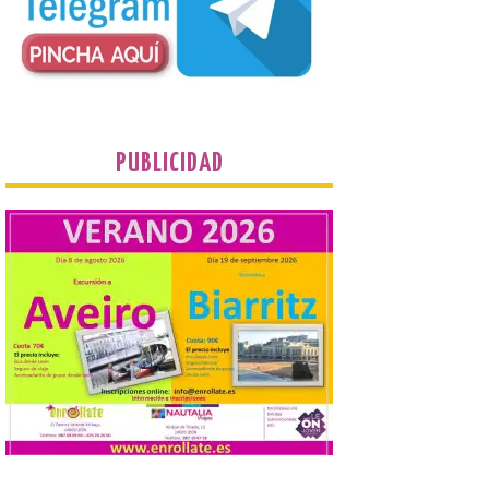
plantean que la Junta
contacte cuanto antes con los
propietarios para exigirles medidas
inmediatas que frenen el deterioro y el
riesgo de colapso. Los procuradores de
Unión del Pueblo […]
PUBLICIDAD
La Universidad de León
distribuye folletos con la
programación del evento
del eclipse solar que
organiza con la ESA y el
Ayuntamiento
7 Ago 2026
Los materiales ya pueden
recogerse gratuitamente
en la Oficina de
Información Turística de
León e incluyen, además
del programa del evento, una guía
práctica con recomendaciones
elaboradas por especialistas para