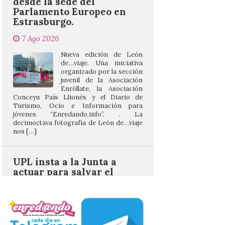
7 Ago 2026
Nueva edición de León
de…viaje. Una iniciativa
organizado por la sección
juvenil de la Asociación
Enróllate, la Asociación
Conceyu País Llionés y el Diario de
Turismo, Ocio e Información para
jóvenes “Enredando.info”. . La
decimoctava fotografía de León de…viaje
nos […]
UPL insta a la Junta a
actuar para salvar el
castillo del Asmesnal, un
BIC en estado de ruina
7 Ago 2026
Un Bien de Interés
Cultural abandonado
desde 1949. Los
procuradores leonesistas