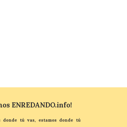
Última llamada: Eclipse
total del 12 de agosto.
Dónde alojarse y a qué
precio
7 Ago 2026
León es la provincia más
económica (116€/noche),
pero también una de las
más agotadas: solo un 4%
de alojamientos libres.
Zamora, Palencia y Álava son las
provincias con menos margen: apenas un
1% de los alojamientos siguen libres para
esas […]
El eclipse genera un boom
de reservas hoteleras y
mos ENREDANDO.info!
precios desorbitados,
según SiteMinder
 donde tú vas, estamos donde tú
7 Ago 2026