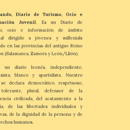
Asturias lidera el impacto
del fenómeno, con el
mayor aumento en
ando, Diario de Turismo, Ocio e
reservas, precios y
mación Juvenil
. Es un Diario de
antelación de compra. El
auge de la demanda redefine la
mo, ocio e información de ámbito
planificación: reservas más anticipadas y
nal dirigido a jóvenes y millenials
estancias más breves en torno al evento.
Madrid, 7 agosto de […]
do en las provincias del antiguo Reino
n (Salamanca, Zamora y León/Llión).
 un diario leonés, independiente,
sista, blanco y apartidista. Nuestro
 se declara democrático, respetuoso,
, tolerante, plural, defensor de la
encia civilizada, del acatamiento a la
ía, de las libertades individuales y
ivas, de la dignidad de la persona y de
rechos humanos.