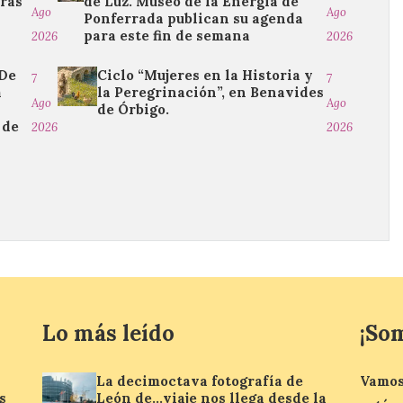
tras
de Luz. Museo de la Energía de
Ago
Ago
Ponferrada publican su agenda
para este fin de semana
2026
2026
“De
Ciclo “Mujeres en la Historia y
7
7
a
la Peregrinación”, en Benavides
Ago
Ago
de Órbigo.
 de
2026
2026
Lo más leído
¡So
La decimoctava fotografía de
Vamos
s
León de…viaje nos llega desde la