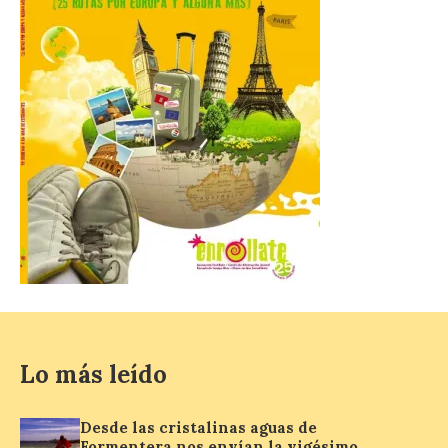
El presidente de la
Diputación de León,
Gerardo Álvarez Courel, y
el vicepresidente Roberto
Aller han participado en el
acto institucional organizado con motivo
del Día de León. Organizada por la
Cámara de Comercio de Gijón, FIDMA es
una feria […]
CIUDEN acoge un nuevo
gran proyecto expositivo
que conecta la obra de
Eduardo Chillida con el
patrimonio industrial
10 Ago 2026
Lo más leído
La Térmica Cultural
Desde las cristalinas aguas de
albergará hasta el 10 de
enero de 2027 la muestra
Formentera nos envían la vigésimo