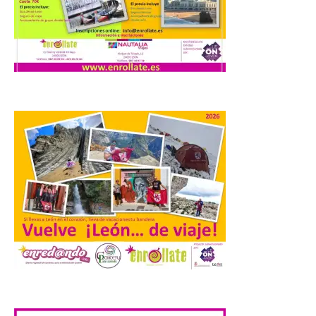
por cobrar en la AP-66 la
tarifa íntegra pese a estar
en obras
10 Ago 2026
La formación leonesista
registró una batería de
preguntas escritas en las
Cortes autonómicas
mediante las cuales vuelve
a reclamar a la institución autonómica
que exija al Gobierno de España la
supresión de este peaje por la ilegalidad
de la prórroga […]
El alumnado de FP crece
un 2,5% hasta superar los
.
1,2 millones de
matriculados y marca un
nuevo récord