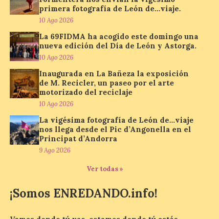
‘Eduardo Chillida. Pensar
primera fotografía de León de…viaje.
con las manos’, formada
10 Ago 2026
por 125 piezas de una de las figuras
esenciales del arte contemporáneo.
La 69FIDMA ha acogido este domingo una
Hierro, vacío y memoria industrial
nueva edición del Día de León y Astorga.
marcan esta exposición […]
10 Ago 2026
Inaugurada en La Bañeza la exposición
de M. Recicler, un paseo por el arte
Protección Civil activa la
motorizado del reciclaje
fase de Preemergencia en
10 Ago 2026
Situación Operativa 1 del
Plan Estatal General de
La vigésima fotografía de León de…viaje
Emergencias ante los
nos llega desde el Pic d’Angonella en el
riesgos potenciales
Principat d’Andorra
asociados al eclipse
9 Ago 2026
10 Ago 2026
Ver todas »
¡Somos ENREDANDO.info!
El dispositivo se refuerza
días antes del eclipse
solar total del 12 de
agosto, que atravesará