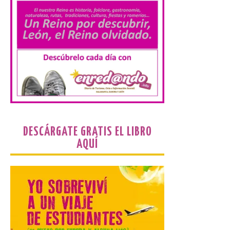
10 Ago 2026
El Ministerio publica la
Estadística de las
Enseñanzas no
universitarias. Datos
avance 2025-2026 con las
cifras actualizadas del curso escolar
recién finalizado. El Grado Básico crece
un 2,1%, el Grado Medio un 2,7%, el Grado
Superior un 2,3% y los cursos […]
DESCÁRGATE GRATIS EL LIBRO
AQUÍ
La 69FIDMA ha acogido
este domingo una nueva
edición del Día de León y
Astorga.
10 Ago 2026