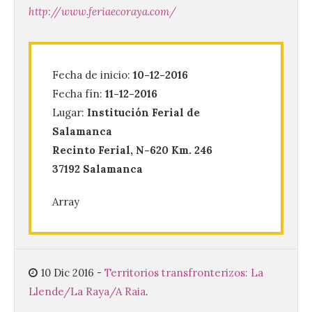
http://www.feriaecoraya.com/
120 jóvenes completan su
formación en robótica y
entornos digitales en un
nuevo curso de los
Fecha de inicio:
10-12-2016
Campamentos Salamanca
Fecha fín:
11-12-2016
Tech
Lugar:
Institución Ferial de
10 Ago 2026
Salamanca
Recinto Ferial, N-620 Km. 246
Los Campamentos
37192 Salamanca
Salamanca Tech, que se
desarrollan hasta el 4 de
Array
septiembre en nueve
turnos semanales con
capacidad para 120 niños cada uno. Un
total de 120 menores han recibido su
diploma acreditativo tras finalizar esta
semana de actividades en […]
10 Dic 2016
-
Territorios transfronterizos: La
Llende/La Raya/A Raia
.