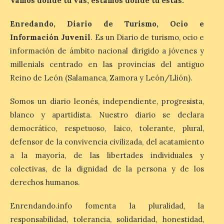
Vamos donde tú vas, estamos donde tú estás.
España de oeste a este, y
que movilizará a varios millones de
Enredando, Diario de Turismo, Ocio e
personas para disfrutar de este
acontecimiento histórico. Algunas
Información Juvenil
. Es un Diario de turismo, ocio e
comunidades autónomas ya han […]
información de ámbito nacional dirigido a jóvenes y
millenials centrado en las provincias del antiguo
Reino de León (Salamanca, Zamora y León/Llión).
El Ayuntamiento de
Segovia presenta “Música
para un eclipse”, un
Somos un diario leonés, independiente, progresista,
concierto único con
blanco y apartidista. Nuestro diario se declara
motivo del eclipse de sol
democrático, respetuoso, laico, tolerante, plural,
10 Ago 2026
defensor de la convivencia civilizada, del acatamiento
a la mayoría, de las libertades individuales y
colectivas, de la dignidad de la persona y de los
La cita, que se celebrará el
12 de agosto en el
derechos humanos.
enlosado de la Catedral,
incluye el estreno absoluto
de una composición del
Enrendando.info fomenta la pluralidad, la
músico segoviano Geni Uñón. Turismo de
responsabilidad, tolerancia, solidaridad, honestidad,
Segovia lanza el Premio Internacional de