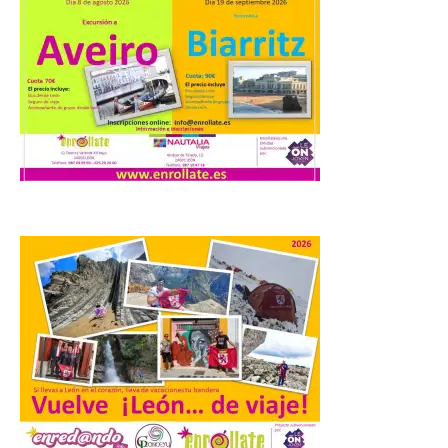
El profesorado de la
Facultad de Ciencias de la
Actividad Física y del
Deporte de la ULE diseña
una propuesta que
combina acción rápida, toma de
decisiones y colaboración estratégica sin
que ningún participante quede excluido
del juego. GEO-Arena nace […]
Transportes activa un
dispositivo especial para
facilitar la movilidad
durante el eclipse total de
Sol del 12 de agosto
9 Ago 2026
Renfe reforzará servicios
de Media Distancia
especialmente en Galicia,