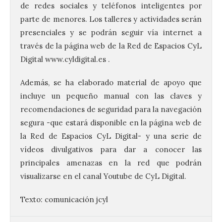
de redes sociales y teléfonos inteligentes por
parte de menores. Los talleres y actividades serán
presenciales y se podrán seguir vía internet a
través de la página web de la Red de Espacios CyL
Digital www.cyldigital.es .
Brujería Fest Summer un
Además, se ha elaborado material de apoyo que
festival que se celebrará
el 11 de agosto en la
incluye un pequeño manual con las claves y
Bañeza
recomendaciones de seguridad para la navegación
segura -que estará disponible en la página web de
9 Ago 2026
la Red de Espacios CyL Digital- y una serie de
vídeos divulgativos para dar a conocer las
El Ayuntamiento de La
principales amenazas en la red que podrán
Bañeza presenta el
Brujería Fest Summer
visualizarse en el canal Youtube de CyL Digital.
Edition, una nueva cita
musical de las fiestas
patronales. El salón de plenos del
Texto: comunicación jcyl
Ayuntamiento de La Bañeza acogió el 4 de
agosto la presentación oficial del Brujería
Fest Summer […]