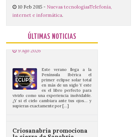
10 Feb 2015
-
Nuevas tecnologías
Telefonía,
internet e informática
.
El gran libro del eclipse
9 Ago 2026
ÚLTIMAS NOTICIAS
Este verano llega a la
Península Ibérica el
primer eclipse solar total
en más de un siglo Y este
es el libro perfecto para
vivirlo como una experiencia inolvidable.
¿Y si el cielo cambiara ante tus ojos… y
supieras exactamente por […]
Criosanabria promociona
la sierra de Sanabria
después de los incendios
del año pasado