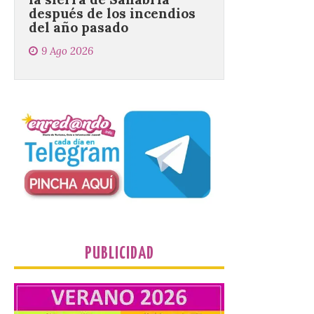
9 Ago 2026
El objetivo es que las
personas después de
hacer una cima acudan a
un comercio local para
que le selle el pasaporte,
de este modo también se colabora con el
comercio local sanabrés después de los
graves incendios de 2025. […]
Nace GEO-Arena: un
nuevo deporte creado en
la Universidad de León
para que nadie quede
fuera del juego
PUBLICIDAD
9 Ago 2026