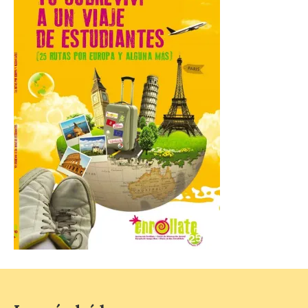
La Comarca de las Cinco
Villas, un lugar ideal para
ver el eclipse solar
9 Ago 2026
El próximo 12 de agosto
se producirá el fenómeno
natural excepcional que
podrá verse en muchos
puntos de la comarca,
pero hay que recordar que la observación
debe hacerse siguiendo las pautas de
seguridad recomendadas. La Comarca de
Cinco Villas […]
La vigésima fotografía de