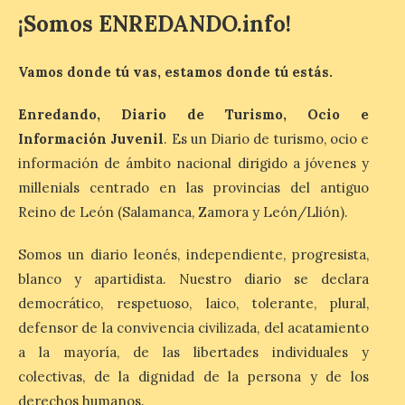
¡Somos ENREDANDO.info!
Iberia Marimba es un es
un encuentro
Vamos donde tú vas, estamos donde tú estás.
internacional que se
celebra en el mes de
Enredando, Diario de Turismo, Ocio e
agosto en la localidad
gallega de Merza, dedicado a la marimba y
Información Juvenil
. Es un Diario de turismo, ocio e
la música de cámara. La Plaza del
Ayuntamiento de Ponferrada acogerá
información de ámbito nacional dirigido a jóvenes y
este domingo, […]
millenials centrado en las provincias del antiguo
Reino de León (Salamanca, Zamora y León/Llión).
MADO Madrid Orgullo
Somos un diario leonés, independiente, progresista,
2026 vuelve a situarse
blanco y apartidista. Nuestro diario se declara
como uno de los
principales motores
democrático, respetuoso, laico, tolerante, plural,
económicos y turísticos de
defensor de la convivencia civilizada, del acatamiento
Madrid
a la mayoría, de las libertades individuales y
9 Ago 2026
colectivas, de la dignidad de la persona y de los
derechos humanos.