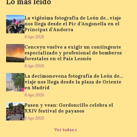
León de…viaje nos llega
Lo más leído
desde el Pic d’Angonella
en el Principat d’Andorra
La vigésima fotografía de León de…viaje
9 Ago 2026
nos llega desde el Pic d’Angonella en el
Principat d’Andorra
9 Ago 2026
Nueva edición de León
Conceyu vuelve a exigir un contingente
de…viaje. Una iniciativa
organizado por la sección
especializado y profesional de bomberos
juvenil de la Asociación
forestales en el País Leonés
Enróllate, la Asociación
8 Ago 2026
Conceyu País Llionés y el Diario de
Turismo, Ocio e Información para
La decimonovena fotografía de León de…
jóvenes “Enredando.info”. Miguel Robles
viaje nos llega desde la plaza de Oriente
nos envía la vigésima fotografía de […]
en Madrid
8 Ago 2026
Pasen y vean: Gordoncillo celebra el
Concierto del Iberia
XXIV festival de payasos
Marimba Ensemble en la
8 Ago 2026
Plaza del Ayuntamiento de
Ponferrada
Ver todas »
9 Ago 2026