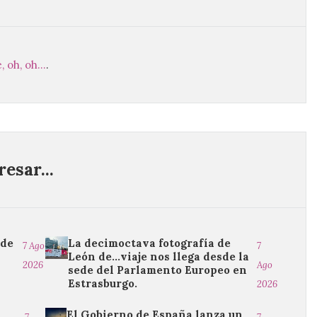
, oh, oh...
.
esar...
 de
La decimoctava fotografía de
7 Ago
7
León de…viaje nos llega desde la
2026
Ago
sede del Parlamento Europeo en
Estrasburgo.
2026
El Gobierno de España lanza un