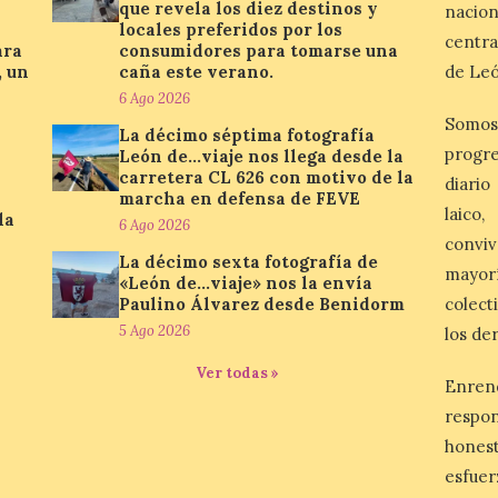
que revela los diez destinos y
nacio
locales preferidos por los
centra
ara
consumidores para tomarse una
, un
caña este verano.
de Leó
6 Ago 2026
Somos
La décimo séptima fotografía
progre
León de…viaje nos llega desde la
carretera CL 626 con motivo de la
diario
marcha en defensa de FEVE
laico
la
6 Ago 2026
conviv
La décimo sexta fotografía de
mayor
«León de…viaje» nos la envía
Paulino Álvarez desde Benidorm
colect
5 Ago 2026
los de
Ver todas »
Enren
respo
honest
esfuer