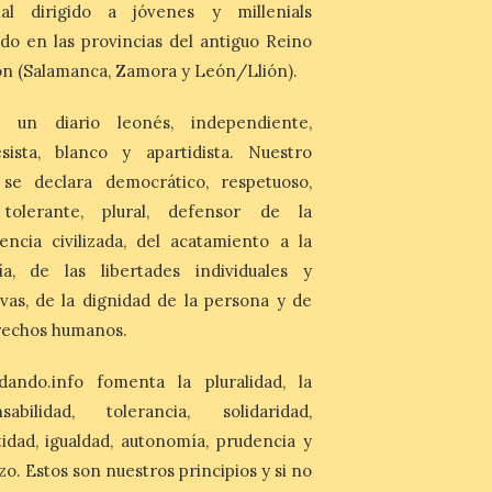
nal dirigido a jóvenes y millenials
Última llamada: Eclipse
total del 12 de agosto.
do en las provincias del antiguo Reino
Dónde alojarse y a qué
n (Salamanca, Zamora y León/Llión).
precio
 un diario leonés, independiente,
7 Ago 2026
sista, blanco y apartidista. Nuestro
León es la provincia más
económica (116€/noche),
 se declara democrático, respetuoso,
pero también una de las
, tolerante, plural, defensor de la
más agotadas: solo un 4%
de alojamientos libres.
encia civilizada, del acatamiento a la
Zamora, Palencia y Álava son las
ía, de las libertades individuales y
provincias con menos margen: apenas un
1% de los alojamientos siguen libres para
ivas, de la dignidad de la persona y de
esas […]
rechos humanos.
El eclipse genera un boom
dando.info fomenta la pluralidad, la
de reservas hoteleras y
nsabilidad, tolerancia, solidaridad,
precios desorbitados,
según SiteMinder
idad, igualdad, autonomía, prudencia y
zo. Estos son nuestros principios y si no
7 Ago 2026