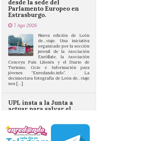
7 Ago 2026
Nueva edición de León
de…viaje. Una iniciativa
organizado por la sección
juvenil de la Asociación
Enróllate, la Asociación
Conceyu País Llionés y el Diario de
Turismo, Ocio e Información para
jóvenes “Enredando.info”. . La
decimoctava fotografía de León de…viaje
nos […]
UPL insta a la Junta a
actuar para salvar el
castillo del Asmesnal, un
BIC en estado de ruina
7 Ago 2026
Un Bien de Interés
Cultural abandonado
desde 1949. Los
procuradores leonesistas