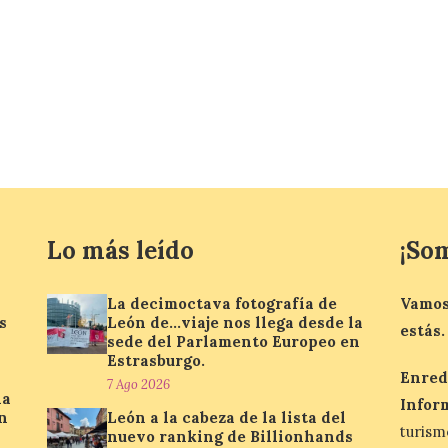
Lo más leído
¡So
La decimoctava fotografía de
Vamos
s
León de…viaje nos llega desde la
estás.
sede del Parlamento Europeo en
Estrasburgo.
Enred
7 Ago 2026
la
Infor
n
León a la cabeza de la lista del
turis
nuevo ranking de Billionhands