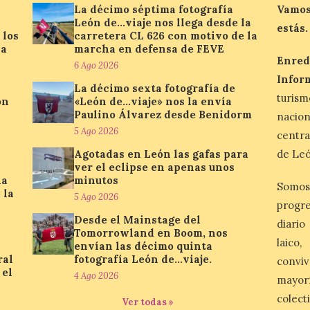
La décimo séptima fotografía
Vamos
León de…viaje nos llega desde la
estás.
 los
carretera CL 626 con motivo de la
la
marcha en defensa de FEVE
Enred
6 Ago 2026
Infor
La décimo sexta fotografía de
turis
ón
«León de…viaje» nos la envía
Paulino Álvarez desde Benidorm
nacio
5 Ago 2026
centra
Agotadas en León las gafas para
de Leó
ver el eclipse en apenas unos
la
minutos
Somos
 la
5 Ago 2026
progre
Desde el Mainstage del
diario
Tomorrowland en Boom, nos
laico
envían las décimo quinta
ral
fotografía León de…viaje.
conviv
 el
4 Ago 2026
mayor
colect
Ver todas »