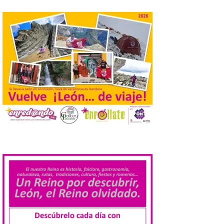
El Ayuntamiento de
Cabrillanes analizará,
conforme a la legalidad, la
solicitud para la
celebración del Iberia
Eclipse Festival
6 Ago 2026
Durante la mañana de ayer
miércoles ha sido
registrada en el
Ayuntamiento una
solicitud relacionada con
la celebración de este evento. Ante las
.
informaciones aparecidas en distintos
medios de comunicación sobre la posible
celebración del denominado Iberia
Eclipse Festival en […]
La Universidad de León
retoma las excavaciones
en La Peña del Castro para