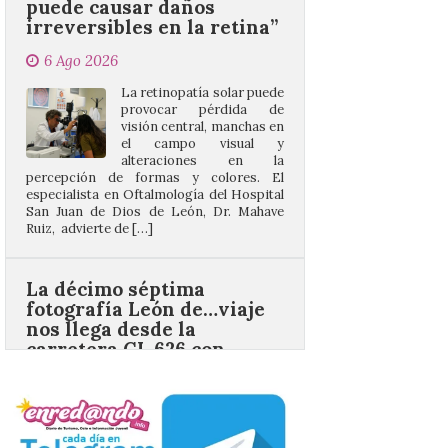
6 Ago 2026
La retinopatía solar puede
provocar pérdida de
visión central, manchas en
el campo visual y
alteraciones en la
percepción de formas y colores. El
especialista en Oftalmología del Hospital
San Juan de Dios de León, Dr. Mahave
Ruiz, advierte de […]
La décimo séptima
fotografía León de…viaje
nos llega desde la
carretera CL 626 con
motivo de la marcha en
defensa de FEVE
6 Ago 2026
Nueva edición de León
de…viaje. Una iniciativa
organizado por la sección