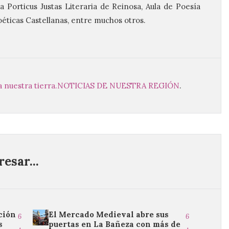
a Porticus Justas Literaria de Reinosa, Aula de Poesía
éticas Castellanas, entre muchos otros.
a nuestra tierra.
NOTICIAS DE NUESTRA REGIÓN
.
esar...
ción
El Mercado Medieval abre sus
6
6
s
puertas en La Bañeza con más de