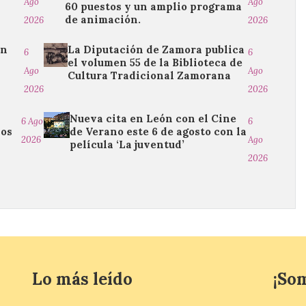
Ago
Ago
60 puestos y un amplio programa
de animación.
2026
2026
ón
La Diputación de Zamora publica
6
6
el volumen 55 de la Biblioteca de
Ago
Ago
Cultura Tradicional Zamorana
2026
2026
Nueva cita en León con el Cine
6 Ago
6
ios
de Verano este 6 de agosto con la
2026
Ago
película ‘La juventud’
2026
Lo más leído
¡So