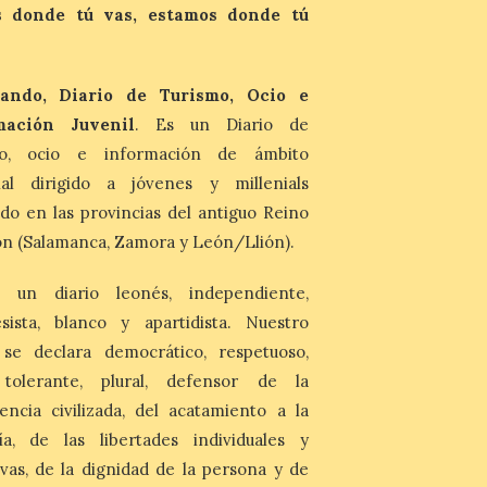
 donde tú vas, estamos donde tú
evocador tema de La […]
Patrimonio Nacional
ando, Diario de Turismo, Ocio e
cancela la temporada de
fuentes de La Granja ante
mación Juvenil
. Es un Diario de
la escasez de agua
mo, ocio e información de ámbito
6 Ago 2026
nal dirigido a jóvenes y millenials
do en las provincias del antiguo Reino
Esta medida afecta a los
espectáculos nocturnos
n (Salamanca, Zamora y León/Llión).
de la Fuente Baños de
Diana previstos para los
días 8, 15 y 22 de agosto,
 un diario leonés, independiente,
así como al encendido extraordinario del
sista, blanco y apartidista. Nuestro
día 25. La reserva de agua en el estanque
«El Mar», […]
 se declara democrático, respetuoso,
, tolerante, plural, defensor de la
El Descenso Internacional
encia civilizada, del acatamiento a la
del Sella arranca con el
ía, de las libertades individuales y
homenaje a los campeones
ivas, de la dignidad de la persona y de
y el izado de las banderas