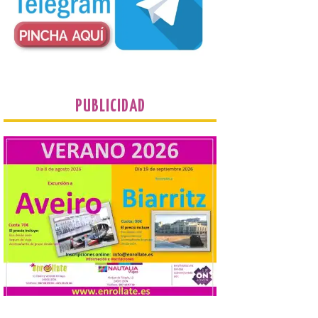
juvenil de la Asociación
Enróllate, la Asociación
Conceyu País Llionés y el Diario de
Turismo, Ocio e Información para
jóvenes “Enredando.info”. Eduardo
Morán nos envía desde la carretera […]
PUBLICIDAD
Camarzius fest: frente al
macroevento, un festival
cultural transformador
que apuesta por el legado.
6 Ago 2026
Los días 7, 8 y 9 de agosto
de 2026, Camarzana de
Tera volverá a convertirse
en punto de encuentro,
con la Villa Romana de
Orpheus. Vivimos un momento en el que la
música en directo mueve grandes
fenómenos de […]