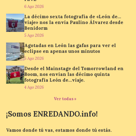
martes 4 de agosto una nueva edición de
6 Ago 2026
su tradicional Mercado Medieval, que
hasta el próximo 6 […]
La décimo sexta fotografía de «León de…
viaje» nos la envía Paulino Álvarez desde
Benidorm
5 Ago 2026
Un viaje a la Antigüedad:
el Museo del Prado
Agotadas en León las gafas para ver el
propone un recorrido por
eclipse en apenas unos minutos
obras de su Colección de
5 Ago 2026
inspiración clásica
Desde el Mainstage del Tomorrowland en
6 Ago 2026
Boom, nos envían las décimo quinta
fotografía León de…viaje.
4 Ago 2026
Al hilo del estreno de La
Odisea de Christopher
Ver todas »
Nolan. La pieza de vídeo
reúne una selección de
¡Somos ENREDANDO.info!
obras relacionadas con la
Antigüedad clásica, la mitología y los
viajes, que se suceden al ritmo de un
evocador tema de La […]
Vamos donde tú vas, estamos donde tú estás.