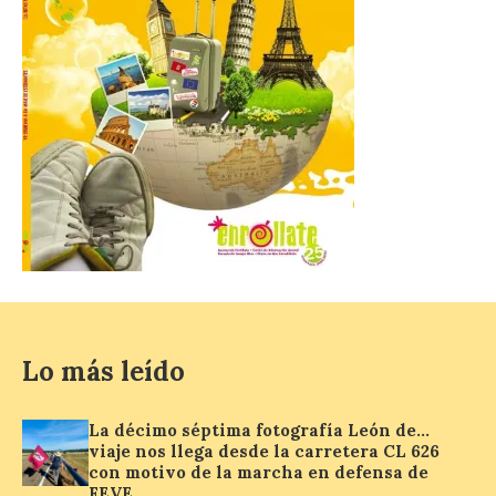
organización urbana y la
vida cotidiana del poblado
y contará con la participación de
estudiantes del grado en Historia. La
excavación se complementará con
actividades de divulgación abiertas […]
El Mercado Medieval abre
sus puertas en La Bañeza
con más de 60 puestos y
un amplio programa de
animación.
6 Ago 2026
Lo más leído
La programación
incorpora un amplio
La décimo séptima fotografía León de…
calendario de actividades
viaje nos llega desde la carretera CL 626
de animación dirigidas a
todos los públicos. La
con motivo de la marcha en defensa de
Bañeza inauguró en la tarde de este
FEVE