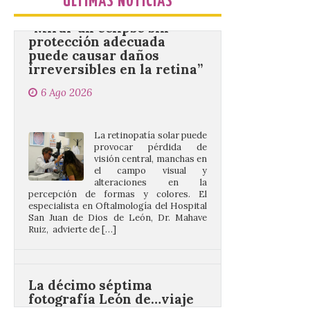
ÚLTIMAS NOTICIAS
protección adecuada
puede causar daños
irreversibles en la retina”
6 Ago 2026
La retinopatía solar puede
provocar pérdida de
visión central, manchas en
el campo visual y
alteraciones en la
percepción de formas y colores. El
especialista en Oftalmología del Hospital
San Juan de Dios de León, Dr. Mahave
Ruiz, advierte de […]
La décimo séptima
fotografía León de…viaje
nos llega desde la
carretera CL 626 con
motivo de la marcha en