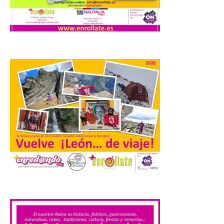
Los días 7, 8 y 9 de agosto
de 2026, Camarzana de
Tera volverá a convertirse
en punto de encuentro,
con la Villa Romana de
Orpheus. Vivimos un momento en el que la
música en directo mueve grandes
fenómenos de […]
El Ayuntamiento de
Cabrillanes analizará,
conforme a la legalidad, la
solicitud para la
celebración del Iberia
Eclipse Festival
.
6 Ago 2026
Durante la mañana de ayer