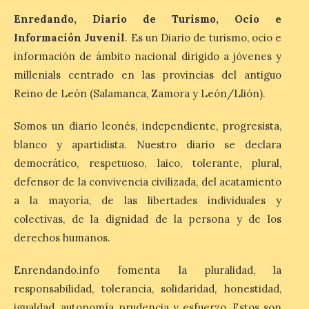
Enredando, Diario de Turismo, Ocio e
Patrimonio Nacional
Información Juvenil
. Es un Diario de turismo, ocio e
cancela la temporada de
información de ámbito nacional dirigido a jóvenes y
fuentes de La Granja ante
millenials centrado en las provincias del antiguo
la escasez de agua
Reino de León (Salamanca, Zamora y León/Llión).
6 Ago 2026
Somos un diario leonés, independiente, progresista,
Esta medida afecta a los
blanco y apartidista. Nuestro diario se declara
espectáculos nocturnos
democrático, respetuoso, laico, tolerante, plural,
de la Fuente Baños de
Diana previstos para los
defensor de la convivencia civilizada, del acatamiento
días 8, 15 y 22 de agosto,
a la mayoría, de las libertades individuales y
así como al encendido extraordinario del
día 25. La reserva de agua en el estanque
colectivas, de la dignidad de la persona y de los
«El Mar», […]
derechos humanos.
Enrendando.info fomenta la pluralidad, la
El Descenso Internacional
responsabilidad, tolerancia, solidaridad, honestidad,
del Sella arranca con el
homenaje a los campeones
igualdad, autonomía, prudencia y esfuerzo. Estos son