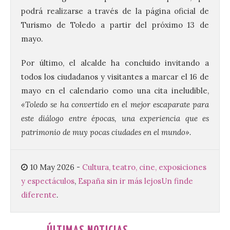
podrá realizarse a través de la página oficial de
El Ayuntamiento de La
Turismo de Toledo a partir del próximo 13 de
Bañeza presenta el
mayo.
Festival One More Time,
una cita con la música de
Por último, el alcalde ha concluido invitando a
los 80 y 90 para el 16 de
agosto en la Plaza Mayor.
todos los ciudadanos y visitantes a marcar el 16 de
mayo en el calendario como una cita ineludible,
6 Ago 2026
«Toledo se ha convertido en el mejor escaparate para
este diálogo entre épocas, una experiencia que es
Se celebrará el próximo
patrimonio de muy pocas ciudades en el mundo».
domingo 16 de agosto, a
partir de las 23:00 horas,
en la Plaza Mayor de la
ciudad. El Salón de Plenos
10 May 2026
-
Cultura, teatro, cine, exposiciones
del Ayuntamiento de La Bañeza ha
acogido esta mañana la presentación
y espectáculos
,
España sin ir más lejos
Un finde
oficial del Festival One […]
diferente
.
“Mirar un eclipse sin