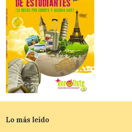
La Comarca de las Cinco
Villas, un lugar ideal para
ver el eclipse solar
9 Ago 2026
El próximo 12 de agosto
se producirá el fenómeno
natural excepcional que
podrá verse en muchos
puntos de la comarca,
pero hay que recordar que la observación
debe hacerse siguiendo las pautas de
seguridad recomendadas. La Comarca de
Cinco Villas […]
La vigésima fotografía de
Lo más leído
León de…viaje nos llega
desde el Pic d’Angonella