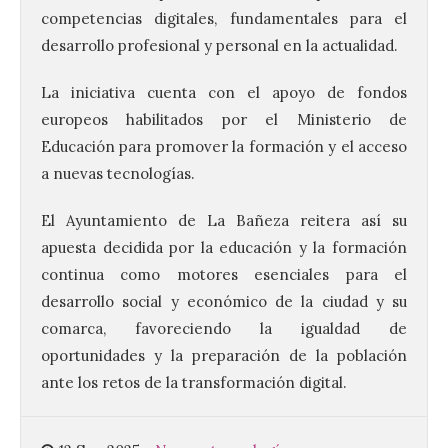
competencias digitales, fundamentales para el
desarrollo profesional y personal en la actualidad.
La iniciativa cuenta con el apoyo de fondos
europeos habilitados por el Ministerio de
Brujería Fest Summer un
festival que se celebrará
Educación para promover la formación y el acceso
el 11 de agosto en la
a nuevas tecnologías.
Bañeza
9 Ago 2026
El Ayuntamiento de La Bañeza reitera así su
apuesta decidida por la educación y la formación
continua como motores esenciales para el
El Ayuntamiento de La
Bañeza presenta el
desarrollo social y económico de la ciudad y su
Brujería Fest Summer
comarca, favoreciendo la igualdad de
Edition, una nueva cita
musical de las fiestas
oportunidades y la preparación de la población
patronales. El salón de plenos del
ante los retos de la transformación digital.
Ayuntamiento de La Bañeza acogió el 4 de
agosto la presentación oficial del Brujería
Fest Summer […]