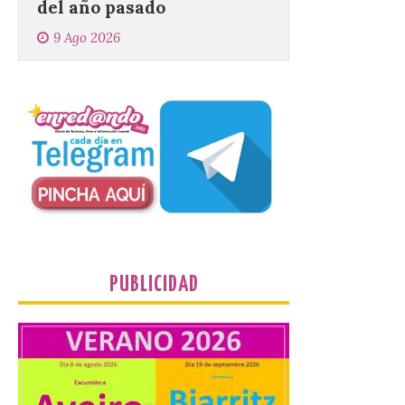
El objetivo es que las
personas después de
hacer una cima acudan a
un comercio local para
que le selle el pasaporte,
de este modo también se colabora con el
comercio local sanabrés después de los
graves incendios de 2025. […]
Nace GEO-Arena: un
nuevo deporte creado en
la Universidad de León
para que nadie quede
PUBLICIDAD
fuera del juego
9 Ago 2026
El profesorado de la
Facultad de Ciencias de la