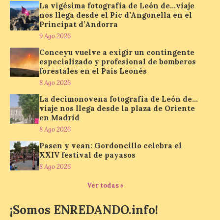
en el Principat d’Andorra
La vigésima fotografía de León de…viaje
nos llega desde el Pic d’Angonella en el
9 Ago 2026
Principat d’Andorra
9 Ago 2026
Conceyu vuelve a exigir un contingente
Nueva edición de León
de…viaje. Una iniciativa
especializado y profesional de bomberos
organizado por la sección
forestales en el País Leonés
juvenil de la Asociación
8 Ago 2026
Enróllate, la Asociación
Conceyu País Llionés y el Diario de
La decimonovena fotografía de León de…
Turismo, Ocio e Información para
viaje nos llega desde la plaza de Oriente
jóvenes “Enredando.info”. Miguel Robles
en Madrid
nos envía la vigésima fotografía de […]
8 Ago 2026
Pasen y vean: Gordoncillo celebra el
XXIV festival de payasos
Concierto del Iberia
Marimba Ensemble en la
8 Ago 2026
Plaza del Ayuntamiento de
Ver todas »
Ponferrada
9 Ago 2026
¡Somos ENREDANDO.info!