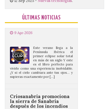
12 Sep 2025
-
Nuevas tecnologías
.
El gran libro del eclipse
ÚLTIMAS NOTICIAS
9 Ago 2026
Este verano llega a la
Península Ibérica el
primer eclipse solar total
en más de un siglo Y este
es el libro perfecto para
vivirlo como una experiencia inolvidable.
¿Y si el cielo cambiara ante tus ojos… y
supieras exactamente por […]
Criosanabria promociona
la sierra de Sanabria
después de los incendios
del año pasado
9 Ago 2026