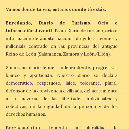
Iberia Marimba es un es
Vamos donde tú vas, estamos donde tú estás.
un encuentro
internacional que se
Enredando, Diario de Turismo, Ocio e
celebra en el mes de
agosto en la localidad
Información Juvenil
. Es un Diario de turismo, ocio e
gallega de Merza, dedicado a la marimba y
la música de cámara. La Plaza del
información de ámbito nacional dirigido a jóvenes y
Ayuntamiento de Ponferrada acogerá
millenials centrado en las provincias del antiguo
este domingo, […]
Reino de León (Salamanca, Zamora y León/Llión).
Somos un diario leonés, independiente, progresista,
MADO Madrid Orgullo
blanco y apartidista. Nuestro diario se declara
2026 vuelve a situarse
como uno de los
democrático, respetuoso, laico, tolerante, plural,
principales motores
defensor de la convivencia civilizada, del acatamiento
económicos y turísticos de
a la mayoría, de las libertades individuales y
Madrid
colectivas, de la dignidad de la persona y de los
9 Ago 2026
derechos humanos.
El gasto total aumentó un
Enrendando.info fomenta la pluralidad, la