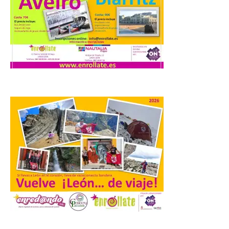
Actividad Física y del
Deporte de la ULE diseña
una propuesta que
combina acción rápida, toma de
decisiones y colaboración estratégica sin
que ningún participante quede excluido
del juego. GEO-Arena nace […]
Transportes activa un
dispositivo especial para
facilitar la movilidad
durante el eclipse total de
Sol del 12 de agosto
9 Ago 2026
Renfe reforzará servicios
de Media Distancia
especialmente en Galicia,
Asturias, Santander y País
.
Vasco, además del norte