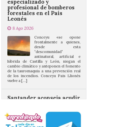
8 Ago 2026
Conceyu «se opone
frontalmente a quienes,
desde esta
“descomunidad”
antinatural, artificial e
híbrida de Castilla y León, niegan el
cambio climático y anteponen el fomento
de la tauromaquia a una prevención real
de los incendios. Conceyu Pais Llionés
vuelve a […]
Santander aconseja acudir
a pie o en transporte
público y evitar el
vehículo privado para el
eclipse
8 Ago 2026
El TUS cuenta con líneas
que llegan a la zona en