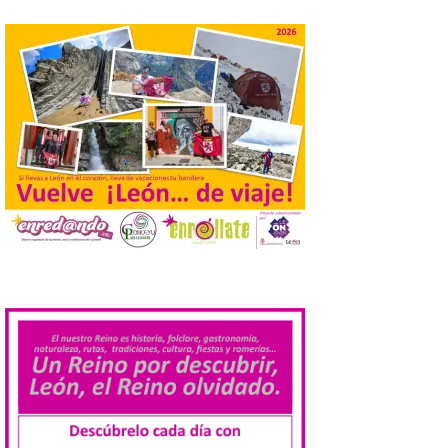
el año. La Dirección General de Turismo
ha puesto en marcha diversas iniciativas
relacionadas […]
Cabárceno prepara tres
enclaves privilegiados
desde los que divisar el
eclipse solar del 12 de
agosto
8 Ago 2026
El parque amplía su
horario y refuerza los
.
transportes y la
hostelería. En Alto
Campoo continuará la
programación musical de Estación
Sonora. Peña Cabarga, elegido lugar
preferente en la comunidad autónoma,
contará con un dispositivo especial de
seguridad y acceso […]