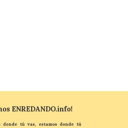
arranca con una gran
acogida del público
8 Ago 2026
La inauguración contó
con la presencia del
alcalde de Astorga, José
Luis Nieto, que se acercó
hasta la feria acompañado
por el organizador de la iniciativa, Isaac
Cancillo Carro. Astorga, 8 de agosto de
2026. — La I Feria de […]
mos ENREDANDO.info!
 donde tú vas, estamos donde tú