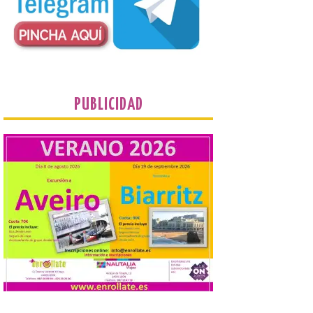
puntos como el faro de
Cabo Mayor, Cueto,
Corbanera o Ciriego y
reforzará la movilidad con un servicio
especial de lanzaderas desde el PCTCAN
a Ciriego. El Ayuntamiento de […]
Turismo de Extremadura
PUBLICIDAD
impulsa nuevas
iniciativas relacionadas
con el trío de eclipses para
afianzar a Extremadura
como referente en
astroturismo
8 Ago 2026
Extremadura cuenta con
uno de los cielos
estrellados con menor
contaminación lumínica
de Europa, un recurso
natural que permite disfrutar de
actividades de astroturismo durante todo