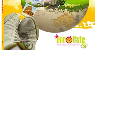
Nueva edición de León
de…viaje. Una iniciativa
organizado por la sección
juvenil de la Asociación
Enróllate, la Asociación
Conceyu País Llionés y el Diario de
Turismo, Ocio e Información para
jóvenes “Enredando.info”. Pilar Aller Aller
nos envía la décimo […]
Los minerales y sus usos
más comunes centran la
nueva exposición del
Museo de la Siderurgia y
la Minería de Sabero
8 Ago 2026
La exposición que se
inaugurará el sábado día 8
de agosto a las doce y
media de la mañana,
durante la ‘Feria de
minerales, rocas y fósiles de Castilla y