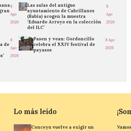
esana
Las salas del antiguo
8
8
gran
ayuntamiento de Cabrillanes
Ago
Ago
(Babia) acogen la muestra
‘Eduardo Arroyo en la colección
2026
2026
del ILC’
Pasen y vean: Gordoncillo
8
8 Ago
ma de
celebra el XXIV festival de
Ago
2026
payasos
s’
2026
Lo más leído
¡So
Conceyu vuelve a exigir un
Vamos