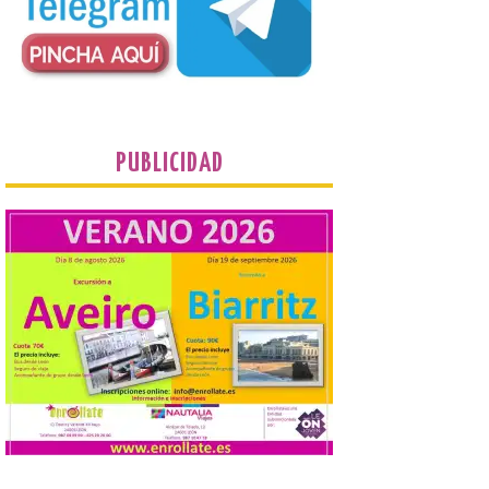
“descomunidad”
antinatural, artificial e
híbrida de Castilla y León, niegan el
cambio climático y anteponen el fomento
de la tauromaquia a una prevención real
de los incendios. Conceyu Pais Llionés
vuelve a […]
PUBLICIDAD
Santander aconseja acudir
a pie o en transporte
público y evitar el
vehículo privado para el
eclipse
8 Ago 2026
El TUS cuenta con líneas
que llegan a la zona en
puntos como el faro de
Cabo Mayor, Cueto,
Corbanera o Ciriego y
reforzará la movilidad con un servicio
especial de lanzaderas desde el PCTCAN
a Ciriego. El Ayuntamiento de […]