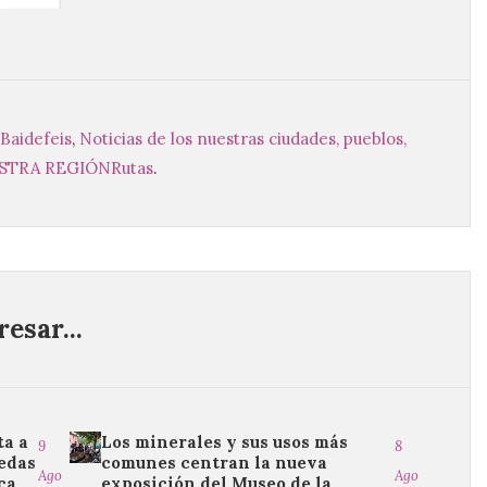
Baidefeis
,
Noticias de los nuestras ciudades, pueblos,
ESTRA REGIÓN
Rutas
.
esar...
ta a
Los minerales y sus usos más
9
8
uedas
comunes centran la nueva
Ago
Ago
ca
exposición del Museo de la