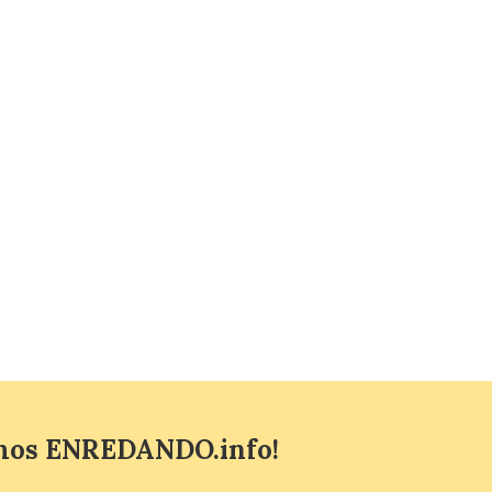
fiestas con el pregón a
cargo de Arturo Martínez
Matilla
8 Ago 2026
El Ayuntamiento de La
Bañeza designa a Arturo
Martínez Matilla como
pregonero de las Fiestas
2026. Tendrá lugar este
sábado 8 de agosto a las 21,00 horas en el
teatro municipal de La Bañeza. El
comunicador astorgano Arturo Martínez
Matilla, […]
mos ENREDANDO.info!