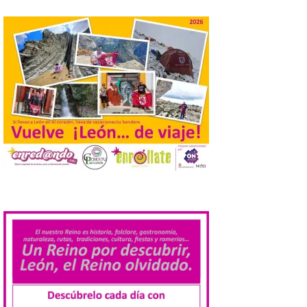
Turismo de Extremadura
impulsa nuevas
iniciativas relacionadas
con el trío de eclipses para
afianzar a Extremadura
como referente en
astroturismo
8 Ago 2026
Extremadura cuenta con
uno de los cielos
estrellados con menor
.
contaminación lumínica
de Europa, un recurso
natural que permite disfrutar de
actividades de astroturismo durante todo
el año. La Dirección General de Turismo
ha puesto en marcha diversas iniciativas
relacionadas […]
Cabárceno prepara tres