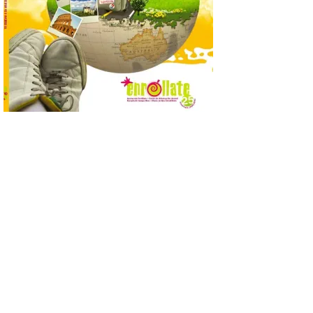
8 Ago 2026
Incide en que el eclipse se
verá desde múltiples
puntos de la ciudad, por lo
que no será necesario
desplazarse y se
recomienda no acudir a Gijón/Xixón en
coche ni usarlo ese día. Los accesos a
la Campa Torres y La […]
La decimonovena
fotografía de León de…
viaje nos llega desde la
plaza de Oriente en
Madrid
8 Ago 2026
Nueva edición de León
de…viaje. Una iniciativa
organizado por la sección
juvenil de la Asociación
Enróllate, la Asociación
Conceyu País Llionés y el Diario de