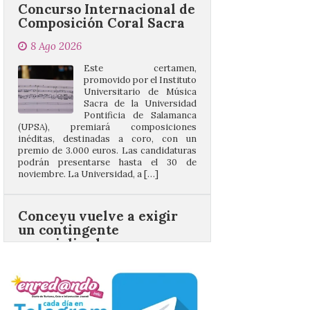
Este certamen,
promovido por el Instituto
Universitario de Música
Sacra de la Universidad
Pontificia de Salamanca
(UPSA), premiará composiciones
inéditas, destinadas a coro, con un
premio de 3.000 euros. Las candidaturas
podrán presentarse hasta el 30 de
noviembre. La Universidad, a […]
Conceyu vuelve a exigir
un contingente
especializado y
profesional de bomberos
forestales en el País
Leonés
8 Ago 2026
Conceyu «se opone
frontalmente a quienes,
desde esta