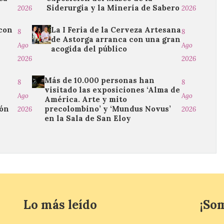
Siderurgia y la Minería de Sabero
2026
2026
 con
La I Feria de la Cerveza Artesana
8
8
de Astorga arranca con una gran
Ago
Ago
acogida del público
2026
2026
Más de 10.000 personas han
8
8
visitado las exposiciones ‘Alma de
Ago
Ago
América. Arte y mito
ión
precolombino’ y ‘Mundus Novus’
2026
2026
en la Sala de San Eloy
Lo más leído
¡So