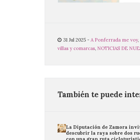
31 Jul 2025
-
A Ponferrada me voy
,
villas y comarcas
,
NOTICIAS DE NU
También te puede inter
La Diputación de Zamora invi
descubrir la raya sobre dos r
con una gran ruta cicloturísti