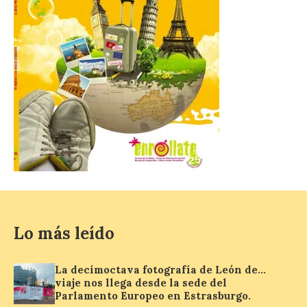
El Gobierno de España
lanza un visor web para
localizar y disfrutar del
eclipse solar del 12 de
agosto con seguridad
7 Ago 2026
Se trata de un visor web
que permite conocer la
posición exacta del Sol y
así localizar el lugar ideal
para observar el eclipse
solar del 12 de agosto de 2026 sin
obstáculos. El visor es una herramienta a
la […]
Lo más leído
La decimoctava fotografía de León de…
Paradores renueva su
viaje nos llega desde la sede del
compromiso con La Vuelta
Parlamento Europeo en Estrasburgo.
como patrocinador oficial