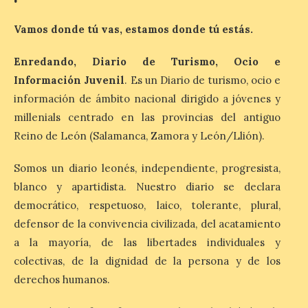
económica (116€/noche),
pero también una de las
Vamos donde tú vas, estamos donde tú estás.
más agotadas: solo un 4%
de alojamientos libres.
Zamora, Palencia y Álava son las
Enredando, Diario de Turismo, Ocio e
provincias con menos margen: apenas un
Información Juvenil
. Es un Diario de turismo, ocio e
1% de los alojamientos siguen libres para
esas […]
información de ámbito nacional dirigido a jóvenes y
millenials centrado en las provincias del antiguo
Reino de León (Salamanca, Zamora y León/Llión).
El eclipse genera un boom
de reservas hoteleras y
Somos un diario leonés, independiente, progresista,
precios desorbitados,
blanco y apartidista. Nuestro diario se declara
según SiteMinder
democrático, respetuoso, laico, tolerante, plural,
7 Ago 2026
defensor de la convivencia civilizada, del acatamiento
a la mayoría, de las libertades individuales y
Asturias lidera el impacto
colectivas, de la dignidad de la persona y de los
del fenómeno, con el
mayor aumento en
derechos humanos.
reservas, precios y
antelación de compra. El