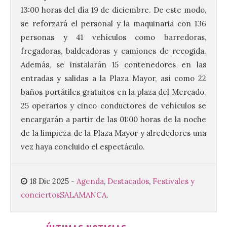
13:00 horas del día 19 de diciembre. De este modo,
Tendrá lugar el 9 de
se reforzará el personal y la maquinaria con 136
agosto en los aledaños del
personas y 41 vehículos como barredoras,
monasterio cisterciense
de Santa María la Real de
fregadoras, baldeadoras y camiones de recogida.
Gradefes. Una cita
Además, se instalarán 15 contenedores en las
imprescindible para disfrutar de los
mejores dulces conventuales, tradición,
entradas y salidas a la Plaza Mayor, así como 22
cultura y un ambiente único. El
Ayuntamiento de Gradefes, intentando
baños portátiles gratuitos en la plaza del Mercado.
[…]
25 operarios y cinco conductores de vehículos se
encargarán a partir de las 01:00 horas de la noche
de la limpieza de la Plaza Mayor y alrededores una
La decimoctava fotografía
vez haya concluido el espectáculo.
de León de…viaje nos llega
desde la sede del
Parlamento Europeo en
Estrasburgo.
18 Dic 2025
-
Agenda
,
Destacados
,
Festivales y
conciertos
SALAMANCA
.
7 Ago 2026