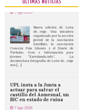
ÚLTIMAS NOTICIAS
Nueva edición de León
de…viaje. Una iniciativa
organizado por la sección
juvenil de la Asociación
Enróllate, la Asociación
Conceyu País Llionés y el Diario de
Turismo, Ocio e Información para
jóvenes “Enredando.info”. . La
decimoctava fotografía de León de…viaje
nos […]
UPL insta a la Junta a
actuar para salvar el
castillo del Asmesnal, un
BIC en estado de ruina
7 Ago 2026
Un Bien de Interés
Cultural abandonado
desde 1949. Los
procuradores leonesistas