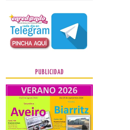
plantean que la Junta
contacte cuanto antes con los
propietarios para exigirles medidas
inmediatas que frenen el deterioro y el
riesgo de colapso. Los procuradores de
Unión del Pueblo […]
La Universidad de León
distribuye folletos con la
programación del evento
del eclipse solar que
PUBLICIDAD
organiza con la ESA y el
Ayuntamiento
7 Ago 2026
Los materiales ya pueden
recogerse gratuitamente
en la Oficina de
Información Turística de
León e incluyen, además