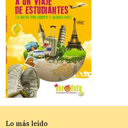
La Comarca de las Cinco
Villas, un lugar ideal para
ver el eclipse solar
9 Ago 2026
El próximo 12 de agosto
se producirá el fenómeno
natural excepcional que
podrá verse en muchos
puntos de la comarca,
pero hay que recordar que la observación
debe hacerse siguiendo las pautas de
seguridad recomendadas. La Comarca de
Cinco Villas […]
La vigésima fotografía de
León de…viaje nos llega
Lo más leído
desde el Pic d’Angonella