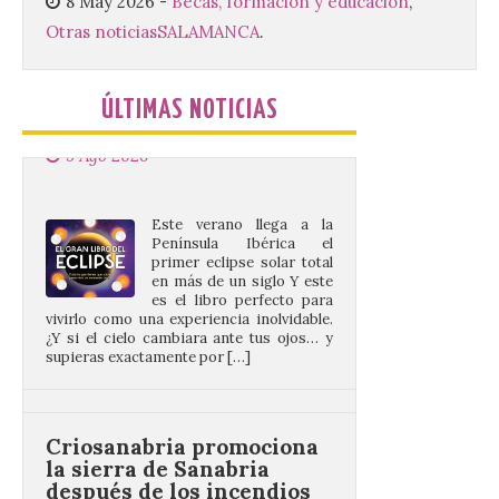
8 May 2026
-
Becas, formación y educación
,
Otras noticias
SALAMANCA
.
El gran libro del eclipse
9 Ago 2026
ÚLTIMAS NOTICIAS
Este verano llega a la
Península Ibérica el
primer eclipse solar total
en más de un siglo Y este
es el libro perfecto para
vivirlo como una experiencia inolvidable.
¿Y si el cielo cambiara ante tus ojos… y
supieras exactamente por […]
Criosanabria promociona
la sierra de Sanabria
después de los incendios
del año pasado
9 Ago 2026