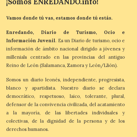
¡Somos ENREDANDO.info!
Iberia Marimba es un es
un encuentro
Vamos donde tú vas, estamos donde tú estás.
internacional que se
celebra en el mes de
Enredando, Diario de Turismo, Ocio e
agosto en la localidad
gallega de Merza, dedicado a la marimba y
Información Juvenil
. Es un Diario de turismo, ocio e
la música de cámara. La Plaza del
Ayuntamiento de Ponferrada acogerá
información de ámbito nacional dirigido a jóvenes y
este domingo, […]
millenials centrado en las provincias del antiguo
Reino de León (Salamanca, Zamora y León/Llión).
MADO Madrid Orgullo
Somos un diario leonés, independiente, progresista,
2026 vuelve a situarse
blanco y apartidista. Nuestro diario se declara
como uno de los
principales motores
democrático, respetuoso, laico, tolerante, plural,
económicos y turísticos de
defensor de la convivencia civilizada, del acatamiento
Madrid
a la mayoría, de las libertades individuales y
9 Ago 2026
colectivas, de la dignidad de la persona y de los
derechos humanos.