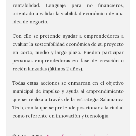
rentabilidad. Lenguaje para no financieros,
orientado a validar la viabilidad económica de una
idea de negocio.
Con ello se pretende ayudar a emprendedores a
Brujería Fest Summer un
evaluar la sostenibilidad económica de su proyecto
festival que se celebrará
el 11 de agosto en la
en corto, medio y largo plazo. Pueden participar
Bañeza
personas emprendedoras en fase de creación o
recién lanzadas (últimos 2 años).
9 Ago 2026
Todas estas acciones se enmarcan en el objetivo
El Ayuntamiento de La
municipal de impulso y ayuda al emprendimiento
Bañeza presenta el
Brujería Fest Summer
que se realiza a través de la estrategia Salamanca
Edition, una nueva cita
Tech, con la que se pretende posicionar a la ciudad
musical de las fiestas
patronales. El salón de plenos del
como referente en innovación y tecnología.
Ayuntamiento de La Bañeza acogió el 4 de
agosto la presentación oficial del Brujería
Fest Summer […]