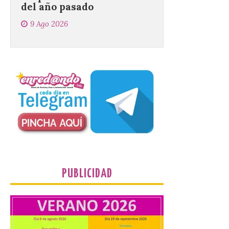
El objetivo es que las
personas después de
hacer una cima acudan a
un comercio local para
que le selle el pasaporte,
de este modo también se colabora con el
comercio local sanabrés después de los
graves incendios de 2025. […]
Nace GEO-Arena: un
nuevo deporte creado en
la Universidad de León
para que nadie quede
fuera del juego
PUBLICIDAD
9 Ago 2026
El profesorado de la