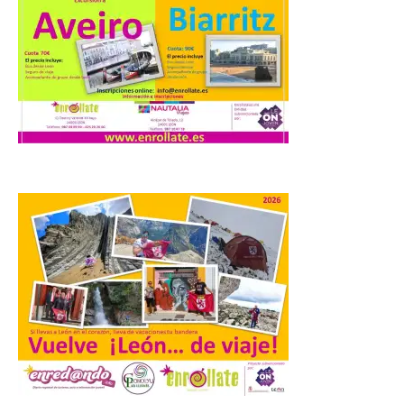
Facultad de Ciencias de la
Actividad Física y del
Deporte de la ULE diseña
una propuesta que
combina acción rápida, toma de
decisiones y colaboración estratégica sin
que ningún participante quede excluido
del juego. GEO-Arena nace […]
Transportes activa un
dispositivo especial para
facilitar la movilidad
durante el eclipse total de
Sol del 12 de agosto
9 Ago 2026
Renfe reforzará servicios
de Media Distancia
especialmente en Galicia,
Asturias, Santander y País
Vasco, además del norte