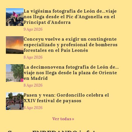
en el Principat d’Andorra
La vigésima fotografía de León de…viaje
9 Ago 2026
nos llega desde el Pic d’Angonella en el
Principat d’Andorra
9 Ago 2026
Nueva edición de León
de…viaje. Una iniciativa
Conceyu vuelve a exigir un contingente
organizado por la sección
especializado y profesional de bomberos
juvenil de la Asociación
forestales en el País Leonés
Enróllate, la Asociación
8 Ago 2026
Conceyu País Llionés y el Diario de
Turismo, Ocio e Información para
La decimonovena fotografía de León de…
jóvenes “Enredando.info”. Miguel Robles
viaje nos llega desde la plaza de Oriente
nos envía la vigésima fotografía de […]
en Madrid
8 Ago 2026
Pasen y vean: Gordoncillo celebra el
Concierto del Iberia
XXIV festival de payasos
Marimba Ensemble en la
8 Ago 2026
Plaza del Ayuntamiento de
Ponferrada
Ver todas »
9 Ago 2026