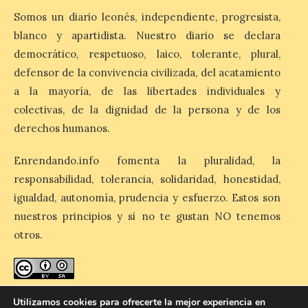
Somos un diario leonés, independiente, progresista,
8 Ago 2026
blanco y apartidista. Nuestro diario se declara
democrático, respetuoso, laico, tolerante, plural,
El Ayuntamiento de La
defensor de la convivencia civilizada, del acatamiento
Bañeza designa a Arturo
Martínez Matilla como
a la mayoría, de las libertades individuales y
pregonero de las Fiestas
colectivas, de la dignidad de la persona y de los
2026. Tendrá lugar este
sábado 8 de agosto a las 21,00 horas en el
derechos humanos.
teatro municipal de La Bañeza. El
comunicador astorgano Arturo Martínez
Matilla, […]
Enrendando.info fomenta la pluralidad, la
responsabilidad, tolerancia, solidaridad, honestidad,
igualdad, autonomía, prudencia y esfuerzo. Estos son
La I Feria de la Cerveza
nuestros principios y si no te gustan NO tenemos
Artesana de Astorga
otros.
arranca con una gran
acogida del público
8 Ago 2026
enredando.info está bajo
licencia de Creative Commons
Utilizamos cookies para ofrecerte la mejor experiencia en