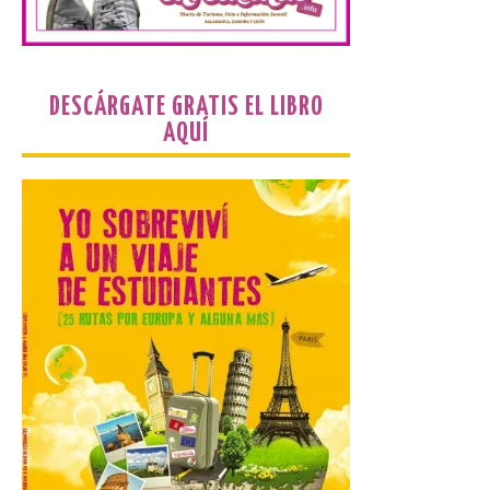
programación musical de Estación
Sonora. Peña Cabarga, elegido lugar
preferente en la comunidad autónoma,
contará con un dispositivo especial de
seguridad y acceso […]
DESCÁRGATE GRATIS EL LIBRO
AQUÍ
Gijon prohíbe el baño en
San Lorenzo, Poniente y
Arbeyal el día del eclipse a
partir de las 19.00 horas.
8 Ago 2026
Incide en que el eclipse se
verá desde múltiples
puntos de la ciudad, por lo
que no será necesario
desplazarse y se
recomienda no acudir a Gijón/Xixón en
coche ni usarlo ese día. Los accesos a
la Campa Torres y La […]