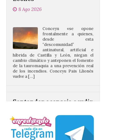
Conceyu «se opone
frontalmente a quienes,
desde esta
“descomunidad”
antinatural, artificial e
híbrida de Castilla y León, niegan el
cambio climático y anteponen el fomento
de la tauromaquia a una prevención real
de los incendios. Conceyu Pais Llionés
vuelve a […]
Santander aconseja acudir
a pie o en transporte
público y evitar el
vehículo privado para el
eclipse
8 Ago 2026