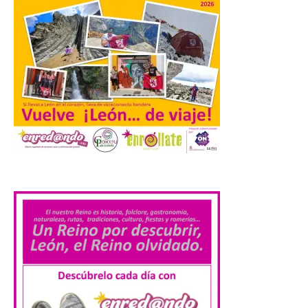
estrellados con menor
contaminación lumínica
de Europa, un recurso
natural que permite disfrutar de
actividades de astroturismo durante todo
el año. La Dirección General de Turismo
ha puesto en marcha diversas iniciativas
relacionadas […]
Cabárceno prepara tres
enclaves privilegiados
desde los que divisar el
.
eclipse solar del 12 de
agosto
8 Ago 2026
El parque amplía su
horario y refuerza los
transportes y la
hostelería. En Alto
Campoo continuará la