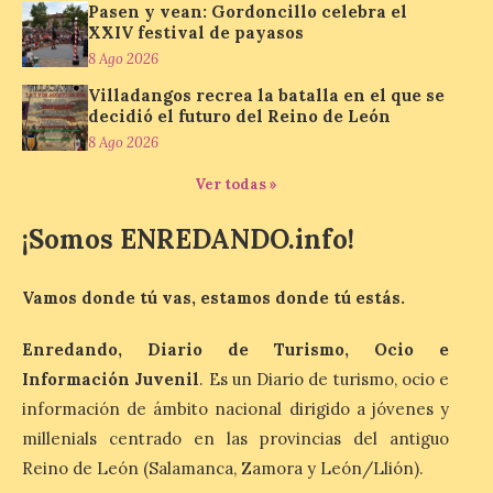
Los minerales y sus usos
Pasen y vean: Gordoncillo celebra el
XXIV festival de payasos
más comunes centran la
nueva exposición del
8 Ago 2026
Museo de la Siderurgia y
Villadangos recrea la batalla en el que se
la Minería de Sabero
decidió el futuro del Reino de León
8 Ago 2026
8 Ago 2026
Ver todas »
La exposición que se
inaugurará el sábado día 8
¡Somos ENREDANDO.info!
de agosto a las doce y
media de la mañana,
durante la ‘Feria de
Vamos donde tú vas, estamos donde tú estás.
minerales, rocas y fósiles de Castilla y
León’, podrá visitarse hasta finales del
mes de noviembre, con […]
Enredando, Diario de Turismo, Ocio e
Información Juvenil
. Es un Diario de turismo, ocio e
información de ámbito nacional dirigido a jóvenes y
La Bañeza inicia sus
millenials centrado en las provincias del antiguo
fiestas con el pregón a
cargo de Arturo Martínez
Reino de León (Salamanca, Zamora y León/Llión).
Matilla