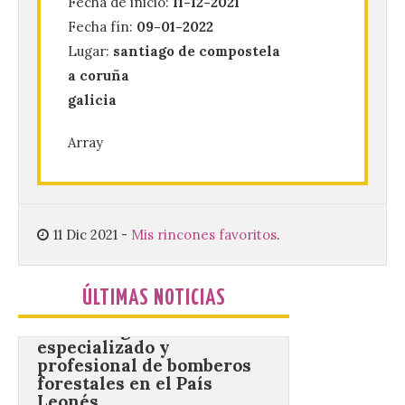
Fecha de inicio:
11-12-2021
Fecha fín:
09-01-2022
Lugar:
santiago de compostela
Este certamen,
promovido por el Instituto
a coruña
Universitario de Música
Sacra de la Universidad
galicia
Pontificia de Salamanca
(UPSA), premiará composiciones
Array
inéditas, destinadas a coro, con un
premio de 3.000 euros. Las candidaturas
podrán presentarse hasta el 30 de
noviembre. La Universidad, a […]
11 Dic 2021
-
Mis rincones favoritos
.
Conceyu vuelve a exigir
un contingente
ÚLTIMAS NOTICIAS
especializado y
profesional de bomberos
forestales en el País
Leonés
8 Ago 2026