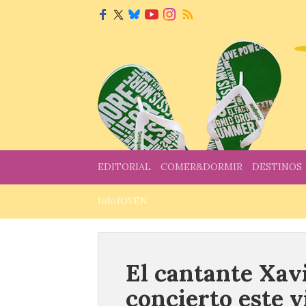
EDITORIAL
COMER&DORMIR
DESTINOS
InfoJOVEN
El cantante Xav
concierto este v