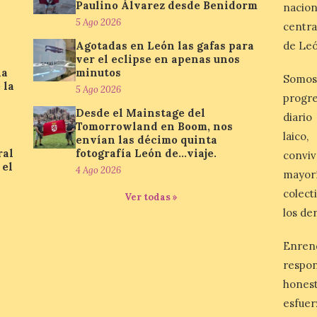
Paulino Álvarez desde Benidorm
nacio
5 Ago 2026
centra
Agotadas en León las gafas para
de Leó
ver el eclipse en apenas unos
la
minutos
Somos
 la
5 Ago 2026
progre
Desde el Mainstage del
diario
Tomorrowland en Boom, nos
laico
envían las décimo quinta
ral
fotografía León de…viaje.
conviv
 el
4 Ago 2026
mayor
colect
Ver todas »
los de
Enren
respo
honest
esfuer