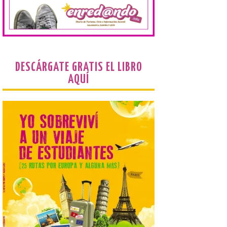
trabajos en el estudio de la
organización urbana y la
vida cotidiana del poblado
y contará con la participación de
estudiantes del grado en Historia. La
excavación se complementará con
actividades de divulgación abiertas […]
DESCÁRGATE GRATIS EL LIBRO
AQUÍ
El Mercado Medieval abre
sus puertas en La Bañeza
con más de 60 puestos y
un amplio programa de
animación.
6 Ago 2026
La programación
incorpora un amplio
calendario de actividades
de animación dirigidas a
todos los públicos. La
Bañeza inauguró en la tarde de este
martes 4 de agosto una nueva edición de
su tradicional Mercado Medieval, que