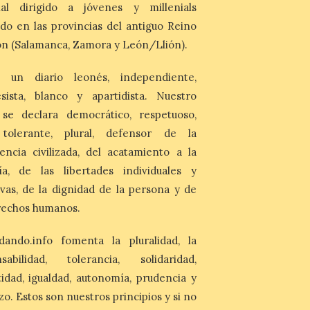
la escasez de agua
nal dirigido a jóvenes y millenials
do en las provincias del antiguo Reino
6 Ago 2026
n (Salamanca, Zamora y León/Llión).
Esta medida afecta a los
espectáculos nocturnos
de la Fuente Baños de
 un diario leonés, independiente,
Diana previstos para los
sista, blanco y apartidista. Nuestro
días 8, 15 y 22 de agosto,
así como al encendido extraordinario del
 se declara democrático, respetuoso,
día 25. La reserva de agua en el estanque
«El Mar», […]
, tolerante, plural, defensor de la
encia civilizada, del acatamiento a la
ía, de las libertades individuales y
El Descenso Internacional
del Sella arranca con el
ivas, de la dignidad de la persona y de
homenaje a los campeones
rechos humanos.
y el izado de las banderas
autonómicas
dando.info fomenta la pluralidad, la
6 Ago 2026
nsabilidad, tolerancia, solidaridad,
La 88.ª edición del
idad, igualdad, autonomía, prudencia y
Descenso Internacional
zo. Estos son nuestros principios y si no
del Sella reunirá este año a
1.291 palistas distribuidos