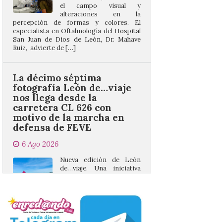
especialista en Oftalmología del Hospital
San Juan de Dios de León, Dr. Mahave
Ruiz, advierte de […]
La décimo séptima
fotografía León de…viaje
nos llega desde la
carretera CL 626 con
motivo de la marcha en
defensa de FEVE
6 Ago 2026
Nueva edición de León
de…viaje. Una iniciativa
organizado por la sección
juvenil de la Asociación
Enróllate, la Asociación
Conceyu País Llionés y el Diario de
Turismo, Ocio e Información para
jóvenes “Enredando.info”. Eduardo
Morán nos envía desde la carretera […]