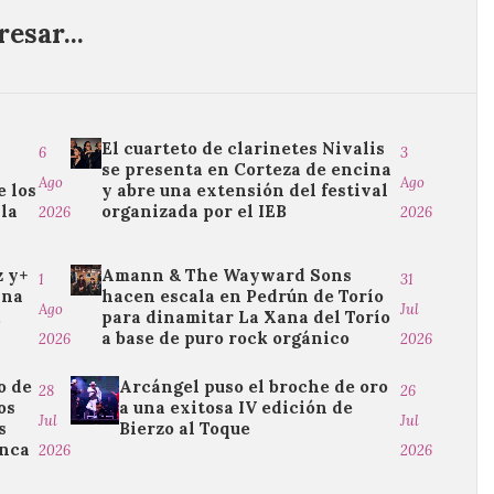
esar...
El cuarteto de clarinetes Nivalis
6
3
se presenta en Corteza de encina
Ago
Ago
e los
y abre una extensión del festival
 la
organizada por el IEB
2026
2026
z y+
Amann & The Wayward Sons
1
31
ina
hacen escala en Pedrún de Torío
Ago
Jul
.
para dinamitar La Xana del Torío
a base de puro rock orgánico
2026
2026
o de
Arcángel puso el broche de oro
28
26
os
a una exitosa IV edición de
Jul
Jul
s
Bierzo al Toque
anca
2026
2026