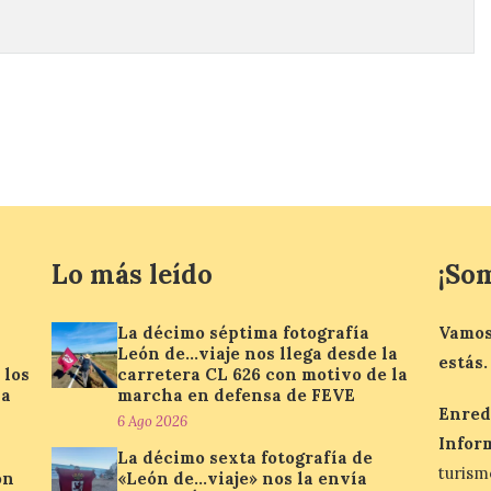
Lo más leído
¡So
La décimo séptima fotografía
Vamos
León de…viaje nos llega desde la
estás.
 los
carretera CL 626 con motivo de la
la
marcha en defensa de FEVE
Enred
6 Ago 2026
Infor
La décimo sexta fotografía de
turis
ón
«León de…viaje» nos la envía