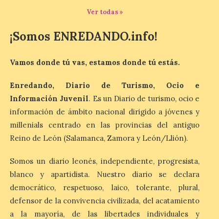
cuenta con más de […]
Ver todas »
¡Somos ENREDANDO.info!
Iberia Express, 10 años
volando a Islandia y más
de 170.000 pasajeros
Vamos donde tú vas, estamos donde tú estás.
6 Ago 2026
Enredando, Diario de Turismo, Ocio e
Información Juvenil
. Es un Diario de turismo, ocio e
Desde junio de 2016, la
información de ámbito nacional dirigido a jóvenes y
aerolínea ha retomado los
millenials centrado en las provincias del antiguo
vuelos con Reikiavik cada
verano. En estos 10 años,
Reino de León (Salamanca, Zamora y León/Llión).
superará los 170.000
pasajeros y los 1.000 vuelos con Islandia.
Este mes de agosto opera tres
Somos un diario leonés, independiente, progresista,
frecuencias semanales y, este año, los […]
blanco y apartidista. Nuestro diario se declara
democrático, respetuoso, laico, tolerante, plural,
defensor de la convivencia civilizada, del acatamiento
Iberia Club amplía las
a la mayoría, de las libertades individuales y
posibilidades de ganar y