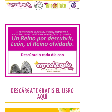
inspiración clásica
6 Ago 2026
.
Al hilo del estreno de La
Odisea de Christopher
Nolan. La pieza de vídeo
reúne una selección de
obras relacionadas con la
Antigüedad clásica, la mitología y los
viajes, que se suceden al ritmo de un
evocador tema de La […]
Patrimonio Nacional
cancela la temporada de
fuentes de La Granja ante
la escasez de agua
DESCÁRGATE GRATIS EL LIBRO
AQUÍ
6 Ago 2026