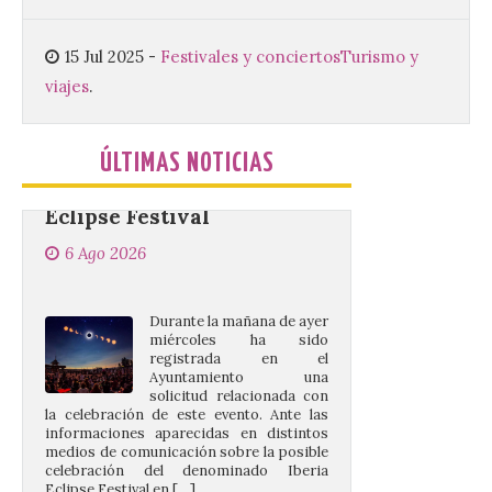
El Ayuntamiento de
Cabrillanes analizará,
15 Jul 2025
-
Festivales y conciertos
Turismo y
conforme a la legalidad, la
viajes
.
solicitud para la
celebración del Iberia
Eclipse Festival
ÚLTIMAS NOTICIAS
6 Ago 2026
Durante la mañana de ayer
miércoles ha sido
registrada en el
Ayuntamiento una
solicitud relacionada con
la celebración de este evento. Ante las
informaciones aparecidas en distintos
medios de comunicación sobre la posible
celebración del denominado Iberia
Eclipse Festival en […]