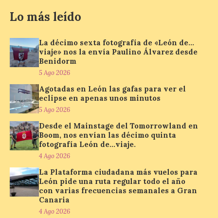
con representación de 22 países,
Lo más leído
consolidando una vez más a la prueba
asturiana como una de las grandes
referencias del piragüismo internacional.
[…]
La décimo sexta fotografía de «León de…
viaje» nos la envía Paulino Álvarez desde
Benidorm
5 Ago 2026
Los clientes de TAP
Miles&Go ya pueden
Agotadas en León las gafas para ver el
acumular millas con
eclipse en apenas unos minutos
Airbnb
5 Ago 2026
6 Ago 2026
Desde el Mainstage del Tomorrowland en
Boom, nos envían las décimo quinta
fotografía León de…viaje.
La nueva alianza con
4 Ago 2026
Airbnb se incorpora al
La Plataforma ciudadana más vuelos para
programa TAP Miles&Go:
los clientes acumularán
León pide una ruta regular todo el año
dos millas por cada euro
con varias frecuencias semanales a Gran
gastado en alojamientos y experiencias
Canaria
elegibles. Esta ventaja refuerza la
4 Ago 2026
propuesta de valor del programa, que ya