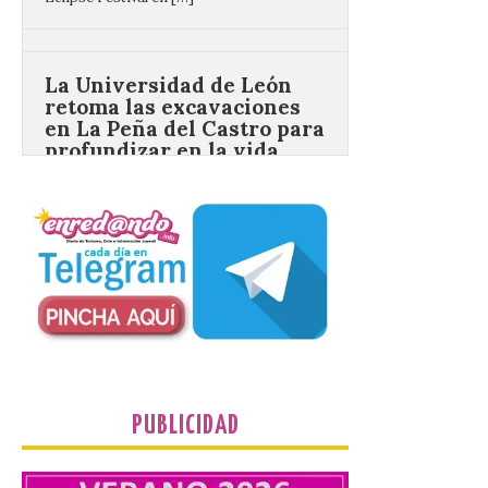
La Universidad de León
retoma las excavaciones
en La Peña del Castro para
profundizar en la vida
cotidiana de la Edad del
Hierro
6 Ago 2026
La novena campaña
arqueológica centrará sus
trabajos en el estudio de la
organización urbana y la
vida cotidiana del poblado
y contará con la participación de
estudiantes del grado en Historia. La
excavación se complementará con
actividades de divulgación abiertas […]
PUBLICIDAD
El Mercado Medieval abre
sus puertas en La Bañeza