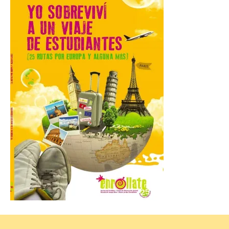
Esta medida afecta a los
espectáculos nocturnos
de la Fuente Baños de
Diana previstos para los
días 8, 15 y 22 de agosto,
así como al encendido extraordinario del
día 25. La reserva de agua en el estanque
«El Mar», […]
El Descenso Internacional
del Sella arranca con el
homenaje a los campeones
y el izado de las banderas
autonómicas
6 Ago 2026
La 88.ª edición del
Descenso Internacional
del Sella reunirá este año a
1.291 palistas distribuidos
en 874 embarcaciones,