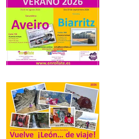
con más de 60 puestos y
un amplio programa de
animación.
6 Ago 2026
La programación
incorpora un amplio
calendario de actividades
de animación dirigidas a
todos los públicos. La
Bañeza inauguró en la tarde de este
martes 4 de agosto una nueva edición de
su tradicional Mercado Medieval, que
hasta el próximo 6 […]
Un viaje a la Antigüedad:
el Museo del Prado
propone un recorrido por
obras de su Colección de