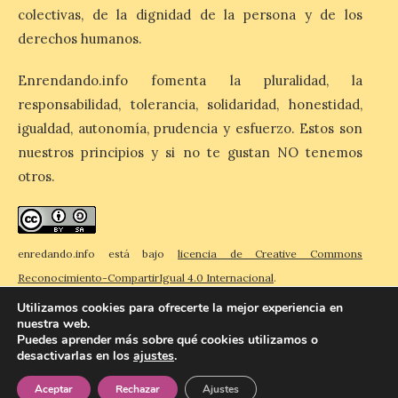
utilizar Avios con el
colectivas, de la dignidad de la persona y de los
lanzamiento de Avios
derechos humanos.
Hoteles
6 Ago 2026
Enrendando.info fomenta la pluralidad, la
responsabilidad, tolerancia, solidaridad, honestidad,
igualdad, autonomía, prudencia y esfuerzo. Estos son
Los socios de Iberia Club
ya pueden reservar más
nuestros principios y si no te gustan NO tenemos
de 300.000 hoteles en
otros.
todo el mundo utilizando
sus Avios, dinero o una
combinación de ambos. Además, podrán
acumular hasta 10 Avios por cada euro
gastado en reservas de hotel y […]
enredando.info está bajo
licencia de Creative Commons
Reconocimiento-CompartirIgual 4.0 Internacional
.
Utilizamos cookies para ofrecerte la mejor experiencia en
nuestra web.
Puedes aprender más sobre qué cookies utilizamos o
desactivarlas en los
ajustes
.
© 2026 Enredando
Política de privacidad
Política de cookies
Contacto
Aceptar
Rechazar
Ajustes