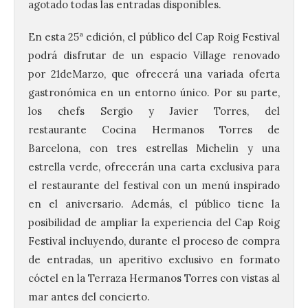
agotado todas las entradas disponibles.
En esta 25ª edición, el público del
Cap
Roig
Festival
podrá disfrutar de un espacio Village renovado
por 21deMarzo, que ofrecerá una variada oferta
Camarzius fest: frente al
gastronómica en un entorno único. Por su parte,
macroevento, un festival
los chefs Sergio y Javier Torres, del
cultural transformador
que apuesta por el legado.
restaurante Cocina Hermanos Torres de
Barcelona, con tres estrellas Michelin y una
6 Ago 2026
estrella verde, ofrecerán una carta exclusiva para
el restaurante del festival con un menú inspirado
Los días 7, 8 y 9 de agosto
en el aniversario. Además, el público tiene la
de 2026, Camarzana de
Tera volverá a convertirse
posibilidad de ampliar la experiencia del
Cap
Roig
en punto de encuentro,
con la Villa Romana de
Festival incluyendo, durante el proceso de compra
Orpheus. Vivimos un momento en el que la
de entradas, un aperitivo exclusivo en formato
música en directo mueve grandes
fenómenos de […]
cóctel en la Terraza Hermanos Torres con vistas al
mar antes del concierto.