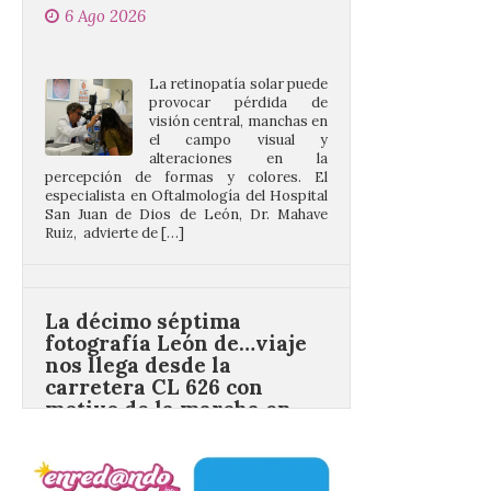
La retinopatía solar puede
provocar pérdida de
visión central, manchas en
el campo visual y
alteraciones en la
percepción de formas y colores. El
especialista en Oftalmología del Hospital
San Juan de Dios de León, Dr. Mahave
Ruiz, advierte de […]
La décimo séptima
fotografía León de…viaje
nos llega desde la
carretera CL 626 con
motivo de la marcha en
defensa de FEVE
6 Ago 2026
Nueva edición de León
de…viaje. Una iniciativa
organizado por la sección