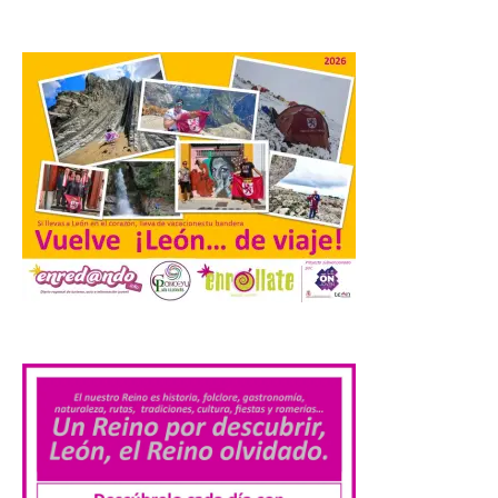
fenómenos de […]
El Ayuntamiento de
Cabrillanes analizará,
conforme a la legalidad, la
solicitud para la
celebración del Iberia
Eclipse Festival
6 Ago 2026
Durante la mañana de ayer
.
miércoles ha sido
registrada en el
Ayuntamiento una
solicitud relacionada con
la celebración de este evento. Ante las
informaciones aparecidas en distintos
medios de comunicación sobre la posible
celebración del denominado Iberia
Eclipse Festival en […]