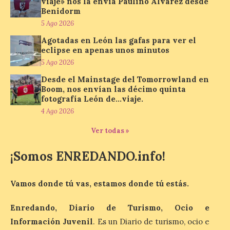
viaje» nos la envía Paulino Álvarez desde
propone un recorrido por
Benidorm
obras de su Colección de
5 Ago 2026
inspiración clásica
Agotadas en León las gafas para ver el
6 Ago 2026
eclipse en apenas unos minutos
5 Ago 2026
Al hilo del estreno de La
Desde el Mainstage del Tomorrowland en
Odisea de Christopher
Boom, nos envían las décimo quinta
Nolan. La pieza de vídeo
fotografía León de…viaje.
reúne una selección de
4 Ago 2026
obras relacionadas con la
Antigüedad clásica, la mitología y los
viajes, que se suceden al ritmo de un
Ver todas »
evocador tema de La […]
¡Somos ENREDANDO.info!
Patrimonio Nacional
Vamos donde tú vas, estamos donde tú estás.
cancela la temporada de
fuentes de La Granja ante
Enredando, Diario de Turismo, Ocio e
la escasez de agua
Información Juvenil
. Es un Diario de turismo, ocio e
6 Ago 2026