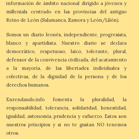
información de ámbito nacional dirigido a jóvenes y
millenials centrado en las provincias del antiguo
Esta medida afecta a los
Reino de León (Salamanca, Zamora y León/Llión).
espectáculos nocturnos
de la Fuente Baños de
Diana previstos para los
Somos un diario leonés, independiente, progresista,
días 8, 15 y 22 de agosto,
blanco y apartidista. Nuestro diario se declara
así como al encendido extraordinario del
día 25. La reserva de agua en el estanque
democrático, respetuoso, laico, tolerante, plural,
«El Mar», […]
defensor de la convivencia civilizada, del acatamiento
a la mayoría, de las libertades individuales y
colectivas, de la dignidad de la persona y de los
El Descenso Internacional
derechos humanos.
del Sella arranca con el
homenaje a los campeones
y el izado de las banderas
Enrendando.info fomenta la pluralidad, la
autonómicas
responsabilidad, tolerancia, solidaridad, honestidad,
6 Ago 2026
igualdad, autonomía, prudencia y esfuerzo. Estos son
nuestros principios y si no te gustan NO tenemos
otros.
La 88.ª edición del