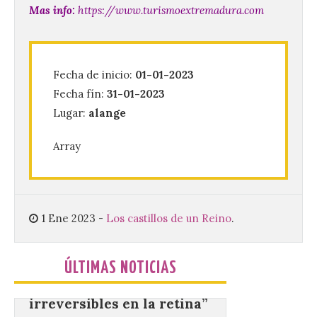
Mas info:
https://www.turismoextremadura.com
6 Ago 2026
Se celebrará el próximo
Fecha de inicio:
01-01-2023
domingo 16 de agosto, a
partir de las 23:00 horas,
Fecha fín:
31-01-2023
en la Plaza Mayor de la
Lugar:
alange
ciudad. El Salón de Plenos
del Ayuntamiento de La Bañeza ha
acogido esta mañana la presentación
Array
oficial del Festival One […]
“Mirar un eclipse sin
1 Ene 2023
-
Los castillos de un Reino
.
protección adecuada
puede causar daños
irreversibles en la retina”
ÚLTIMAS NOTICIAS
6 Ago 2026