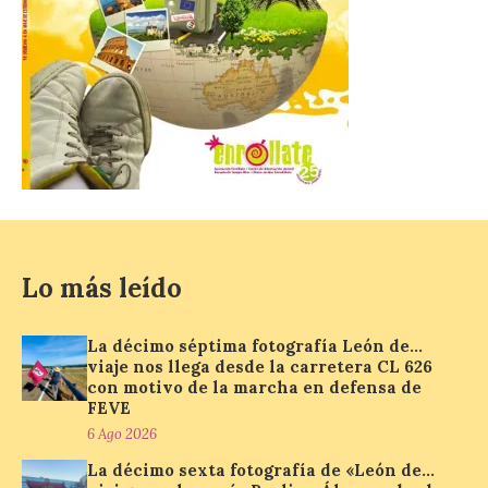
El Mercado Medieval abre
sus puertas en La Bañeza
con más de 60 puestos y
un amplio programa de
animación.
6 Ago 2026
La programación
incorpora un amplio
calendario de actividades
Lo más leído
de animación dirigidas a
todos los públicos. La
Bañeza inauguró en la tarde de este
martes 4 de agosto una nueva edición de
La décimo séptima fotografía León de…
su tradicional Mercado Medieval, que
viaje nos llega desde la carretera CL 626
hasta el próximo 6 […]
con motivo de la marcha en defensa de
FEVE
6 Ago 2026
Un viaje a la Antigüedad:
La décimo sexta fotografía de «León de…
el Museo del Prado