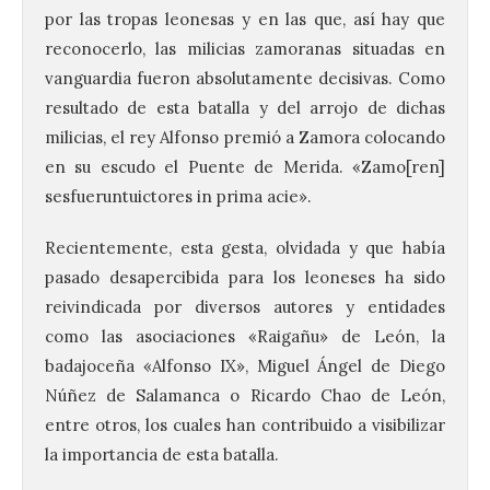
por las tropas leonesas y en las que, así hay que
reconocerlo, las milicias zamoranas situadas en
vanguardia fueron absolutamente decisivas. Como
resultado de esta batalla y del arrojo de dichas
milicias, el rey Alfonso premió a Zamora colocando
en su escudo el Puente de Merida. «Zamo[ren]
sesfueruntuictores in prima acie».
Recientemente, esta gesta, olvidada y que había
pasado desapercibida para los leoneses ha sido
reivindicada por diversos autores y entidades
como las asociaciones «Raigañu» de León, la
badajoceña «Alfonso IX», Miguel Ángel de Diego
El Ayuntamiento de La
Núñez de Salamanca o Ricardo Chao de León,
Bañeza presenta el
Festival One More Time,
entre otros, los cuales han contribuido a visibilizar
una cita con la música de
la importancia de esta batalla.
los 80 y 90 para el 16 de
agosto en la Plaza Mayor.