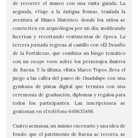
de recorrer el museo con una visita guiada. La
segunda, «Viaje a la Antigua Roma», traslada la
aventura al Museo Histórico, donde los niños se
convierten en arqueólogos por un día, moldeando
lucernas y recortando vestimentas de época. La
tercera jornada regresa al castillo con «El Desafío
de la Fortaleza», que combina un bingo temático
con un
escape room
sobre los personajes ilustres
de Baena. Y la última, «Ruta Marco Topo», lleva el
juego a las calles del paseo de Guadalupe con una
gymkana de pistas digital que termina con una
ceremonia de graduación, diplomas y regalos para
todos los participantes. Las inscripciones se
gestionan en el teléfono 649635496.
León a la cabeza de la lista
del nuevo ranking de
Cuatro semanas, un mismo escenario y una idea de
Billionhands que revela
fondo: que el patrimonio de Baena se recorra, se
los diez destinos y locales