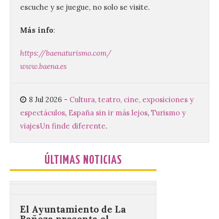
preferidos por los
escuche y se juegue, no solo se visite.
consumidores para
tomarse una caña este
Más info
:
verano.
6 Ago 2026
https://baenaturismo.com/
www.baena.es
El nuevo ranking de
Billionhands revela los
diez destinos y locales
8 Jul 2026
-
Cultura, teatro, cine, exposiciones y
preferidos por los
espectáculos
,
España sin ir más lejos
,
Turismo y
consumidores para
tomarse una caña este verano, con León y
viajes
Un finde diferente
.
Madrid a la cabeza de la lista. Salamanca
ocupa el noveno lugar. Los españoles
priorizan las […]
ÚLTIMAS NOTICIAS
El Ayuntamiento de La
Bañeza presenta el
Festival One More Time,
una cita con la música de