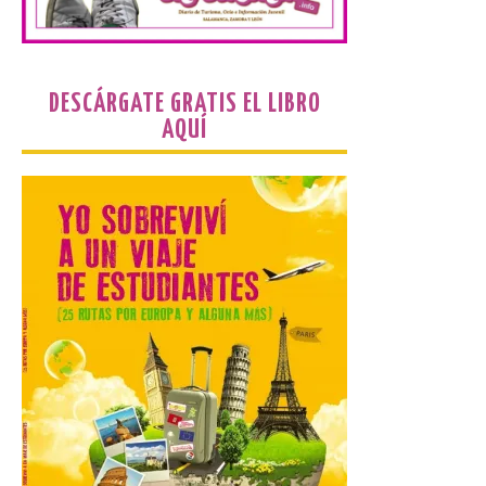
Orpheus. Vivimos un momento en el que la
música en directo mueve grandes
fenómenos de […]
DESCÁRGATE GRATIS EL LIBRO
AQUÍ
El Ayuntamiento de
Cabrillanes analizará,
conforme a la legalidad, la
solicitud para la
celebración del Iberia
Eclipse Festival
6 Ago 2026
Durante la mañana de ayer
miércoles ha sido
registrada en el
Ayuntamiento una
solicitud relacionada con
la celebración de este evento. Ante las
informaciones aparecidas en distintos
medios de comunicación sobre la posible