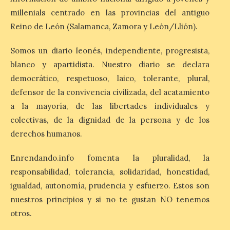
Un viaje a la Antigüedad:
millenials centrado en las provincias del antiguo
el Museo del Prado
Reino de León (Salamanca, Zamora y León/Llión).
propone un recorrido por
obras de su Colección de
inspiración clásica
Somos un diario leonés, independiente, progresista,
blanco y apartidista. Nuestro diario se declara
6 Ago 2026
democrático, respetuoso, laico, tolerante, plural,
defensor de la convivencia civilizada, del acatamiento
Al hilo del estreno de La
a la mayoría, de las libertades individuales y
Odisea de Christopher
Nolan. La pieza de vídeo
colectivas, de la dignidad de la persona y de los
reúne una selección de
obras relacionadas con la
derechos humanos.
Antigüedad clásica, la mitología y los
viajes, que se suceden al ritmo de un
Enrendando.info fomenta la pluralidad, la
evocador tema de La […]
responsabilidad, tolerancia, solidaridad, honestidad,
igualdad, autonomía, prudencia y esfuerzo. Estos son
Patrimonio Nacional
nuestros principios y si no te gustan NO tenemos
cancela la temporada de
otros.
fuentes de La Granja ante