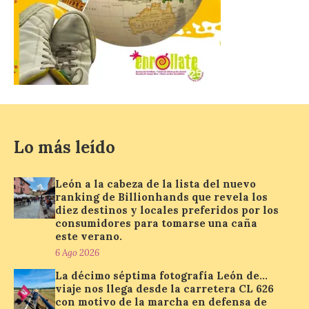
celebración del denominado Iberia
Eclipse Festival en […]
La Universidad de León
retoma las excavaciones
en La Peña del Castro para
profundizar en la vida
cotidiana de la Edad del
Hierro
Lo más leído
6 Ago 2026
León a la cabeza de la lista del nuevo
ranking de Billionhands que revela los
La novena campaña
diez destinos y locales preferidos por los
arqueológica centrará sus
consumidores para tomarse una caña
trabajos en el estudio de la
este verano.
organización urbana y la
6 Ago 2026
vida cotidiana del poblado
y contará con la participación de
La décimo séptima fotografía León de…
estudiantes del grado en Historia. La
viaje nos llega desde la carretera CL 626
excavación se complementará con
con motivo de la marcha en defensa de
actividades de divulgación abiertas […]