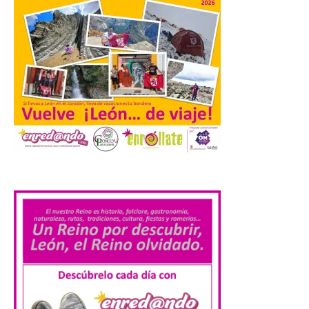
Nueva edición de León
de…viaje. Una iniciativa
organizado por la sección
juvenil de la Asociación
Enróllate, la Asociación
Conceyu País Llionés y el Diario de
Turismo, Ocio e Información para
jóvenes “Enredando.info”. Eduardo
Morán nos envía desde la carretera […]
Camarzius fest: frente al
macroevento, un festival
.
cultural transformador
que apuesta por el legado.
6 Ago 2026
Los días 7, 8 y 9 de agosto
de 2026, Camarzana de
Tera volverá a convertirse
en punto de encuentro,
con la Villa Romana de