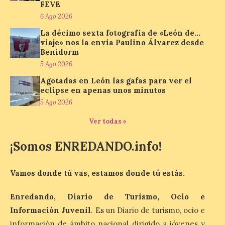
FEVE
6 Ago 2026
La décimo sexta fotografía de «León de…
El Mercado Medieval abre
viaje» nos la envía Paulino Álvarez desde
sus puertas en La Bañeza
Benidorm
con más de 60 puestos y
un amplio programa de
5 Ago 2026
animación.
Agotadas en León las gafas para ver el
eclipse en apenas unos minutos
6 Ago 2026
5 Ago 2026
Ver todas »
La programación
incorpora un amplio
calendario de actividades
¡Somos ENREDANDO.info!
de animación dirigidas a
todos los públicos. La
Bañeza inauguró en la tarde de este
Vamos donde tú vas, estamos donde tú estás.
martes 4 de agosto una nueva edición de
su tradicional Mercado Medieval, que
hasta el próximo 6 […]
Enredando, Diario de Turismo, Ocio e
Información Juvenil
. Es un Diario de turismo, ocio e
información de ámbito nacional dirigido a jóvenes y